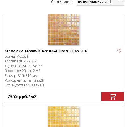
по популярности
Cортировка:
Мозаика Mosavit Acqua-4 Oran 31.6x31.6
Бренд:
Mosavit
Коллекция:
Acquaris
Код товара:
SD-21749
-99
В коробке
:
20 шт, 2 м
2
Размер:
316x316 мм
Размер чипа, (мм)
25x25
Сроки доставки: 30 дней
2355
руб.
/м
2