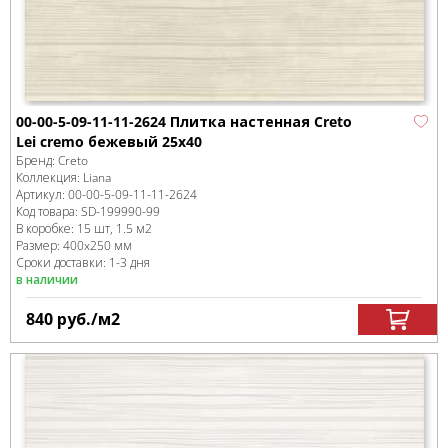
00-00-5-09-11-11-2624 Плитка настенная Creto
Lei cremo бежевый 25х40
Бренд:
Creto
Коллекция:
Liana
Артикул:
00-00-5-09-11-11-2624
Код товара:
SD-199990
-99
В коробке
:
15 шт, 1.5 м
2
Размер:
400x250 мм
Сроки доставки: 1-3 дня
в наличии
840
руб.
/м
2