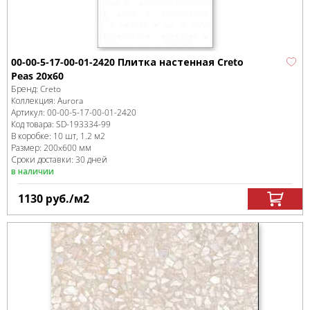
00-00-5-17-00-01-2420 Плитка настенная Creto
Peas 20х60
Бренд:
Creto
Коллекция:
Aurora
Артикул:
00-00-5-17-00-01-2420
Код товара:
SD-193334
-99
В коробке
:
10 шт, 1.2 м
2
Размер:
200x600 мм
Сроки доставки: 30 дней
в наличии
1130
руб.
/м
2