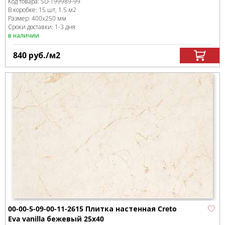
Код товара:
SD-199989
-99
В коробке
:
15 шт, 1.5 м
2
Размер:
400x250 мм
Сроки доставки: 1-3 дня
в наличии
840
руб.
/м
2
00-00-5-09-00-11-2615 Плитка настенная Creto
Eva vanilla бежевый 25х40