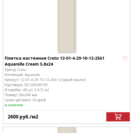
Плитка настенная Creto 12-01-4-29-10-13-2561
Aquarelle Cream 5,8х24
Бренд:
Creto
Коллекция:
Aquarelle
Артикул:
12-01-4-29-10-13-2561 (старый пакинг)
Код товара:
SD-245049
-99
В коробке
:
48 шт, 0.672 м
2
Размер:
58x240 мм
Сроки доставки: 30 дней
в наличии
2600
руб.
/м
2