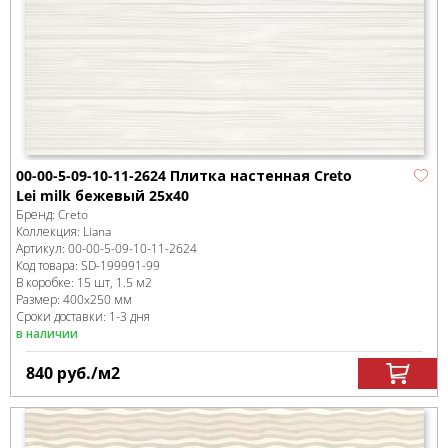
00-00-5-09-10-11-2624 Плитка настенная Creto
Lei milk бежевый 25х40
Бренд:
Creto
Коллекция:
Liana
Артикул:
00-00-5-09-10-11-2624
Код товара:
SD-199991
-99
В коробке
:
15 шт, 1.5 м
2
Размер:
400x250 мм
Сроки доставки: 1-3 дня
в наличии
840
руб.
/м
2