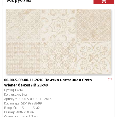
962
руб.
/м
2
00-00-5-09-00-11-2616 Плитка настенная Creto
Wiener бежевый 25х40
Бренд:
Creto
Коллекция:
Eva
Артикул:
00-00-5-09-00-11-2616
Код товара:
SD-199988
-99
В коробке
:
15 шт, 1.5 м
2
Размер:
400x250 мм
Сроки доставки: 1-3 дня