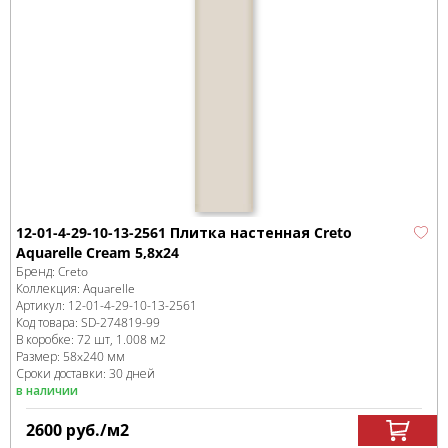
12-01-4-29-10-13-2561 Плитка настенная Creto
Aquarelle Cream 5,8х24
Бренд:
Creto
Коллекция:
Aquarelle
Артикул:
12-01-4-29-10-13-2561
Код товара:
SD-274819
-99
В коробке
:
72 шт, 1.008 м
2
Размер:
58x240 мм
Сроки доставки: 30 дней
в наличии
2600
руб.
/м
2