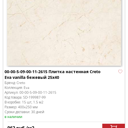
00-00-5-09-00-11-2615 Плитка настенная Creto
Eva vanilla бежевый 25х40
Бренд:
Creto
Коллекция:
Eva
Артикул:
00-00-5-09-00-11-2615
Код товара:
SD-199987
-99
В коробке
:
15 шт, 1.5 м
2
Размер:
400x250 мм
Сроки доставки: 30 дней
в наличии