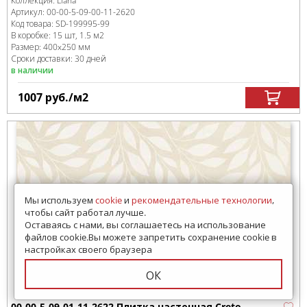
Коллекция:
Liana
Артикул:
00-00-5-09-00-11-2620
Код товара:
SD-199995
-99
В коробке
:
15 шт, 1.5 м
2
Размер:
400x250 мм
Сроки доставки: 30 дней
в наличии
1007
руб.
/м
2
Мы используем
cookie
и
рекомендательные технологии
,
чтобы сайт работал лучше.
Оставаясь с нами, вы соглашаетесь на использование
файлов cookie.Вы можете запретить сохранение cookie в
настройках своего браузера
ОК
00-00-5-09-01-11-2622 Плитка настенная Creto