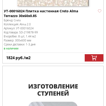
УТ-00016024 Плитка настенная Creto Alma
Terrazzo 30x60x0.85
Бренд:
Creto
Коллекция:
Alma 2.0
Артикул:
УТ-00016024
Код товара:
SD-219878
-99
В коробке
:
8 шт, 1.44 м
2
Размер:
300x600 мм
Сроки доставки: 1-3 дня
в наличии
1824
руб.
/м
2