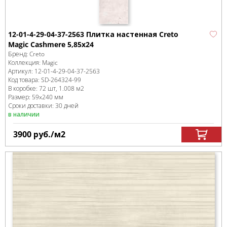
12-01-4-29-04-37-2563 Плитка настенная Creto
Magic Cashmere 5,85x24
Бренд:
Creto
Коллекция:
Magic
Артикул:
12-01-4-29-04-37-2563
Код товара:
SD-264324
-99
В коробке
:
72 шт, 1.008 м
2
Размер:
59x240 мм
Сроки доставки: 30 дней
в наличии
3900
руб.
/м
2