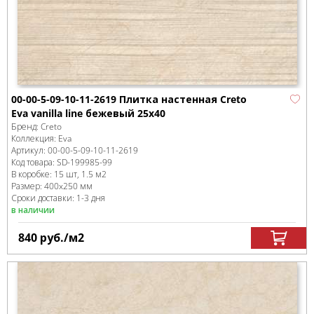
00-00-5-09-10-11-2619 Плитка настенная Creto
Eva vanilla line бежевый 25х40
Бренд:
Creto
Коллекция:
Eva
Артикул:
00-00-5-09-10-11-2619
Код товара:
SD-199985
-99
В коробке
:
15 шт, 1.5 м
2
Размер:
400x250 мм
Сроки доставки: 1-3 дня
в наличии
840
руб.
/м
2