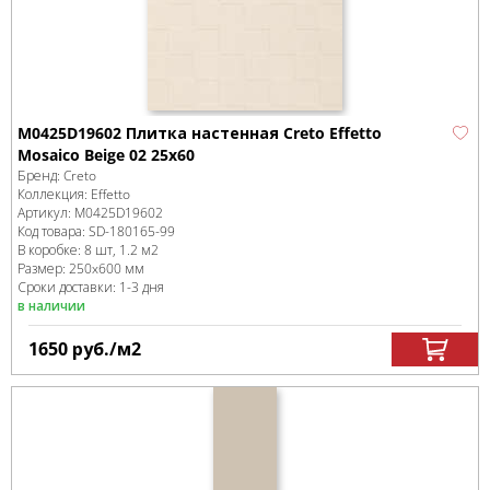
M0425D19602 Плитка настенная Creto Effetto
Mosaico Beige 02 25х60
Бренд:
Creto
Коллекция:
Effetto
Артикул:
M0425D19602
Код товара:
SD-180165
-99
В коробке
:
8 шт, 1.2 м
2
Размер:
250x600 мм
Сроки доставки: 1-3 дня
в наличии
1650
руб.
/м
2