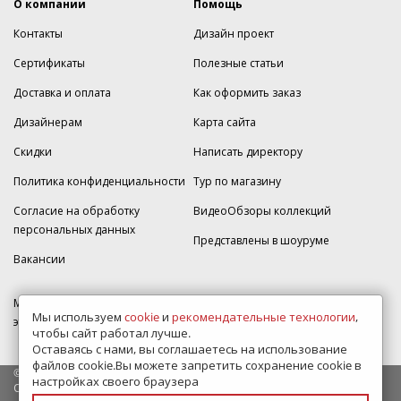
О компании
Помощь
Контакты
Дизайн проект
Сертификаты
Полезные статьи
Доставка и оплата
Как оформить заказ
Дизайнерам
Карта сайта
Скидки
Написать директору
Политика конфиденциальности
Тур по магазину
Согласие на обработку
ВидеоОбзоры коллекций
персональных данных
Представлены в шоуруме
Вакансии
МКАД 2км внешняя сторона, д. 2, ТРЦ "Шоколад" (РИО) Реутов, -1
Мы используем
cookie
и
рекомендательные технологии
,
этаж, магазин Плитка-SDVK.
чтобы сайт работал лучше.
Оставаясь с нами, вы соглашаетесь на использование
файлов cookie.Вы можете запретить сохранение cookie в
© 2009—2026 г. Все права защищены
настройках своего браузера
Обращаем Ваше внимание на то, что данный интернет-сайт носит