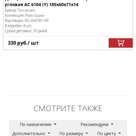
угловая AC 6104 (Y) 185x60x71x14
Бренд:
Terramatic
Коллекция:
Plato Space
Код товара:
SD-284781
-99
В коробке
:
8 шт,
Сроки доставки: 30 дней
330
руб.
/ шт
СМОТРИТЕ ТАКЖЕ
По назначению
Рекомендуем
Дополнительно
По размеру
По цвету