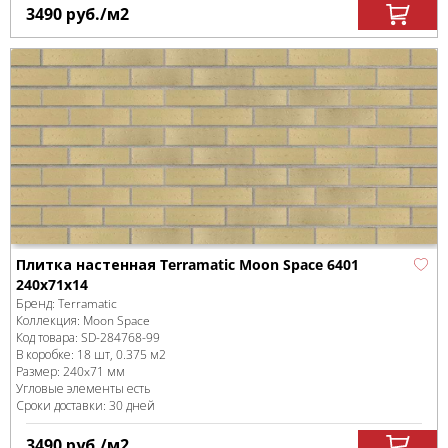
3490
руб.
/м
2
Плитка настенная Terramatic Moon Space 6401
240х71х14
Бренд:
Terramatic
Коллекция:
Moon Space
Код товара:
SD-284768
-99
В коробке
:
18 шт, 0.375 м
2
Размер:
240x71 мм
Угловые элементы есть
Сроки доставки: 30 дней
3490
руб.
/м
2