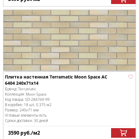
Плитка настенная Terramatic Moon Space AC
6404 240х71х14
Бренд:
Terramatic
Коллекция:
Moon Space
Код товара:
SD-284769
-99
В коробке
:
18 шт, 0.375 м
2
Размер:
240x71 мм
Угловые элементы есть
Сроки доставки: 30 дней
3590
руб.
/м
2