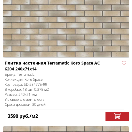
Плитка настенная Terramatic Koro Space AC
6204 240х71х14
Бренд:
Terramatic
Коллекция:
Koro Space
Код товара:
SD-284775
-99
В коробке
:
18 шт, 0.375 м
2
Размер:
240x71 мм
Угловые элементы есть
Сроки доставки: 30 дней
3590
руб.
/м
2