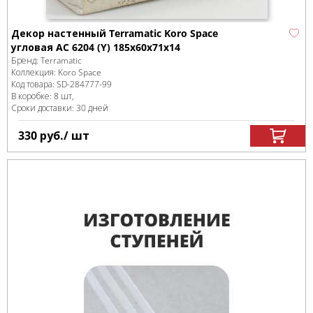
Декор настенный Terramatic Koro Space
угловая AC 6204 (Y) 185x60x71x14
Бренд:
Terramatic
Коллекция:
Koro Space
Код товара:
SD-284777
-99
В коробке
:
8 шт,
Сроки доставки: 30 дней
330
руб.
/ шт