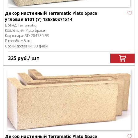
Декор настенный Terramatic Plato Space
угловая 6101 (Y) 185x60x71x14
Бренд:
Terramatic
Коллекция:
Plato Space
Код товара:
SD-284780
-99
В коробке
:
8 шт,
Сроки доставки: 30 дней
325
руб.
/ шт
Декор настенный Terramatic Plato Space