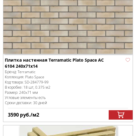
Плитка настенная Terramatic Plato Space AC
6104 240х71х14
Бренд:
Terramatic
Коллекция:
Plato Space
Код товара:
SD-284779
-99
В коробке
:
18 шт, 0.375 м
2
Размер:
240x71 мм
Угловые элементы есть
Сроки доставки: 30 дней
3590
руб.
/м
2