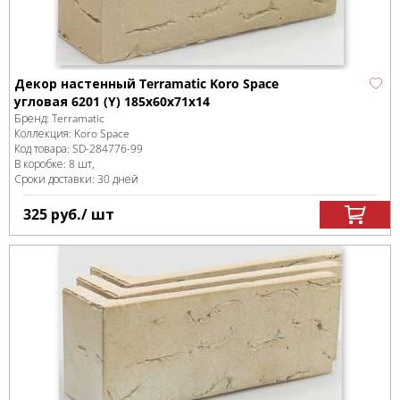
Декор настенный Terramatic Koro Space
угловая 6201 (Y) 185x60x71x14
Бренд:
Terramatic
Коллекция:
Koro Space
Код товара:
SD-284776
-99
В коробке
:
8 шт,
Сроки доставки: 30 дней
325
руб.
/ шт