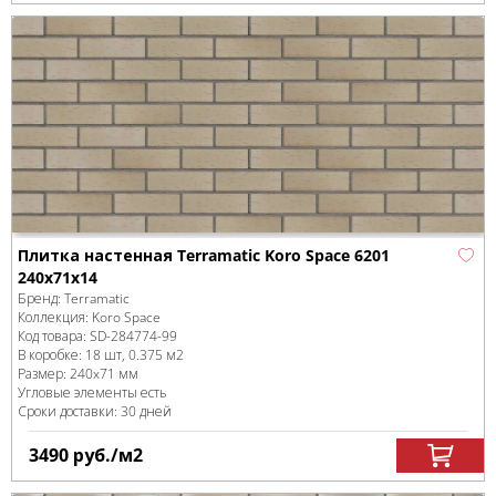
Плитка настенная Terramatic Koro Space 6201
240х71х14
Бренд:
Terramatic
Коллекция:
Koro Space
Код товара:
SD-284774
-99
В коробке
:
18 шт, 0.375 м
2
Размер:
240x71 мм
Угловые элементы есть
Сроки доставки: 30 дней
3490
руб.
/м
2