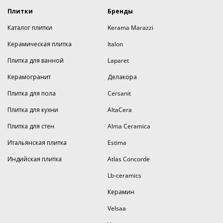
Плитки
Бренды
Каталог плитки
Kerama Marazzi
Керамическая плитка
Italon
Плитка для ванной
Laparet
Керамогранит
Делакора
Плитка для пола
Cersanit
Плитка для кухни
AltaCera
Плитка для стен
Alma Ceramica
Итальянская плитка
Estima
Индийская плитка
Atlas Concorde
Lb-ceramics
Керамин
Velsaa