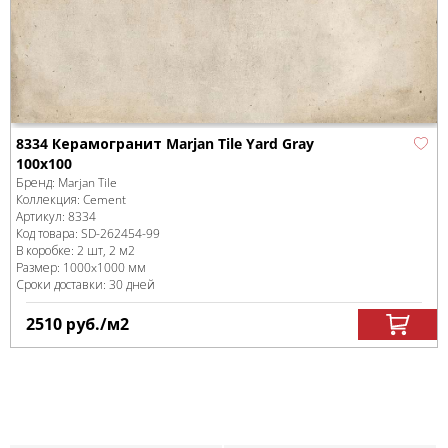
8334 Керамогранит Marjan Tile Yard Gray
100x100
Бренд:
Marjan Tile
Коллекция:
Cement
Артикул:
8334
Код товара:
SD-262454
-99
В коробке
:
2 шт, 2 м
2
Размер:
1000x1000 мм
Сроки доставки: 30 дней
2510
руб.
/м
2