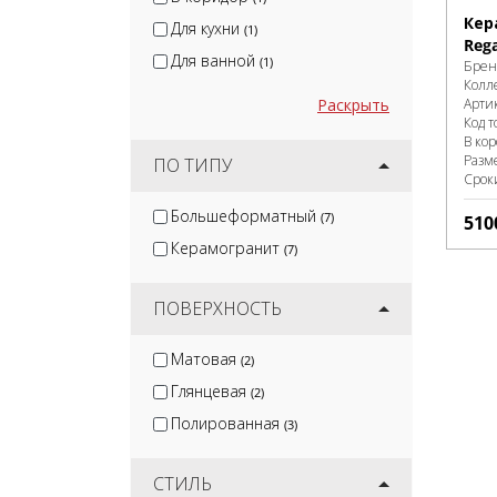
Кер
Для кухни
(1)
Rega
Для ванной
(1)
Брен
Колл
Раскрыть
Арти
Код т
В ко
Разм
ПО ТИПУ
Срок
Большеформатный
(7)
510
Керамогранит
(7)
ПОВЕРХНОСТЬ
Матовая
(2)
Глянцевая
(2)
Полированная
(3)
СТИЛЬ