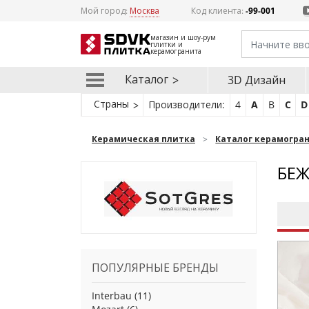
Мой город:
Москва
Код клиента:
-99-001
магазин и шоу-рум
плитки и
керамогранита
Каталог
3D Дизайн
Страны
Производители:
4
A
B
C
D
Керамическая плитка
Каталог керамогра
БЕЖ
ПОПУЛЯРНЫЕ БРЕНДЫ
Interbau
(11)