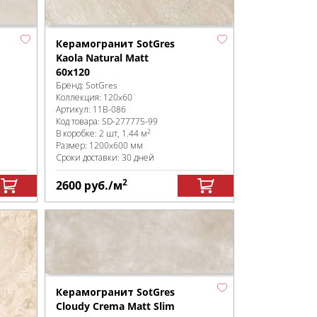
Керамогранит SotGres
Kaola Natural Matt
60x120
Бренд:
SotGres
Коллекция:
120x60
Артикул:
11B-086
Код товара:
SD-277775
-99
2
В коробке
:
2 шт, 1.44 м
Размер:
1200x600 мм
Сроки доставки: 30 дней
2
2600
руб.
/м
Керамогранит SotGres
Cloudy Crema Matt Slim