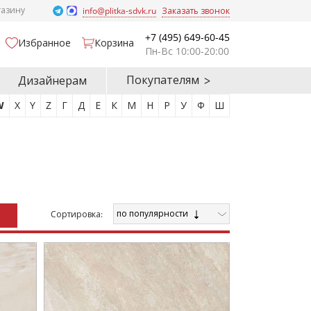
газину
info@plitka-sdvk.ru
Заказать звонок
+7 (495) 649-60-45
Избранное
Корзина
Пн-Вс 10:00-20:00
Покупателям
Дизайнерам
W
X
Y
Z
Г
Д
Е
К
М
Н
Р
У
Ф
Ш
по популярности
Cортировка: