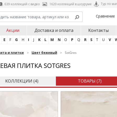
Тур по ма
639 коллекций с видео
1620 коллекций в шоуруме
Сравнение
Акции
Доставка и оплата
Контакты
E
F
G
H
I
J
K
L
M
N
O
P
Q
R
S
T
U
V
нита и плитки
Цвет бежевый
SotGres
ЕВАЯ ПЛИТКА SOTGRES
КОЛЛЕКЦИИ (
4
)
ТОВАРЫ (
7
)