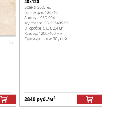
40x120
Бренд:
SotGres
Коллекция:
120x40
Артикул:
08D-004
Код товара:
SD-256495
-99
2
В коробке
:
5 шт, 2.4 м
Размер:
1200x400 мм
Сроки доставки: 30 дней
2
2840
руб.
/м