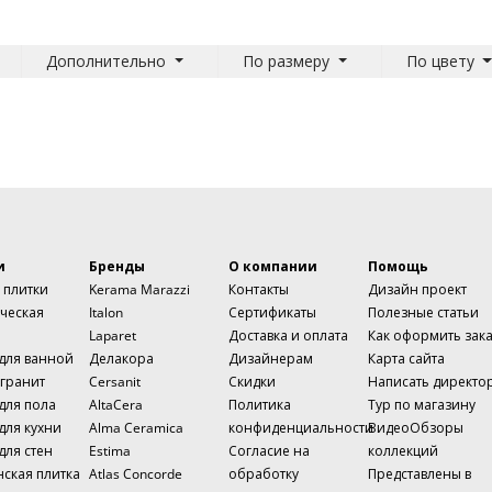
Дополнительно
По размеру
По цвету
и
Бренды
О компании
Помощь
 плитки
Kerama Marazzi
Контакты
Дизайн проект
ческая
Italon
Сертификаты
Полезные статьи
Laparet
Доставка и оплата
Как оформить зак
 для ванной
Делакора
Дизайнерам
Карта сайта
гранит
Cersanit
Скидки
Написать директо
для пола
AltaCera
Политика
Тур по магазину
для кухни
Alma Ceramica
конфиденциальности
ВидеоОбзоры
для стен
Estima
Согласие на
коллекций
нская плитка
Atlas Concorde
обработку
Представлены в