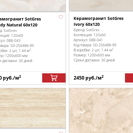
Керамогранит SotGres
амогранит SotGres
Ivory 60x120
dy Natural 60x120
Бренд:
SotGres
д:
SotGres
Коллекция:
120x60
екция:
120x60
Артикул:
08B-041
кул:
08B-043
Код товара:
SD-256488
-99
овара:
SD-256486
-99
2
В коробке
:
2 шт, 1.44 м
2
робке
:
2 шт, 1.44 м
Размер:
1200x600 мм
ер:
1200x600 мм
Сроки доставки: 30 дней
и доставки: 30 дней
2
2
0
руб.
/м
2450
руб.
/м