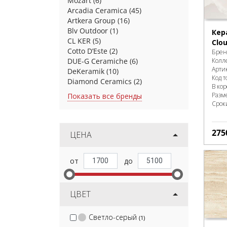
Mozart
(6)
Arcadia Ceramica
(45)
Artkera Group
(16)
Blv Outdoor
(1)
Кер
CL KER
(5)
Clou
Cotto D’Este
(2)
Брен
Колл
DUE-G Ceramiche
(6)
Арти
DeKeramik
(10)
Код т
Diamond Ceramics
(2)
В ко
Разм
Показать все бренды
Срок
275
ЦЕНА
ЦВЕТ
Светло-серый
(1)