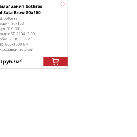
амогранит SotGres
l Sata Brow 80x160
д:
SotGres
екция:
80x160
кул:
01С-001
овара:
SD-213413
-99
2
робке
:
2 шт, 2.56 м
ер:
800x1600 мм
и доставки: 30 дней
2
0
руб.
/м