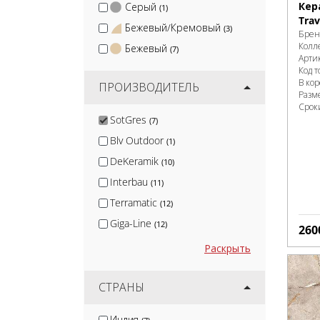
Кер
Серый
(1)
Tra
Бежевый/Кремовый
(3)
Брен
Колл
Бежевый
(7)
Арти
Код т
В ко
ПРОИЗВОДИТЕЛЬ
Разм
Срок
SotGres
(7)
Blv Outdoor
(1)
DeKeramik
(10)
Interbau
(11)
Terramatic
(12)
Giga-Line
(12)
260
Protiles
(13)
Раскрыть
Smile Tile
(14)
Isla
СТРАНЫ
(14)
Artkera Group
(16)
Индия