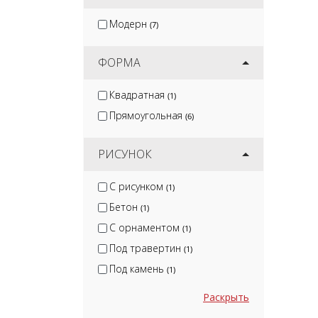
Модерн
(7)
ФОРМА
Квадратная
(1)
Прямоугольная
(6)
РИСУНОК
С рисунком
(1)
Бетон
(1)
С орнаментом
(1)
Под травертин
(1)
Под камень
(1)
Раскрыть