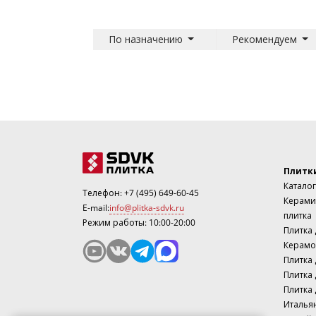
По назначению
Рекомендуем
Плитк
Каталог
Телефон:
+7 (495) 649-60-45
Керами
E-mail:
info@plitka-sdvk.ru
плитка
Режим работы: 10:00-20:00
Плитка
Керамо
Плитка 
Плитка 
Плитка 
Италья