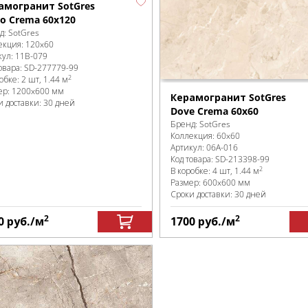
амогранит SotGres
vo Crema 60x120
д:
SotGres
екция:
120x60
кул:
11B-079
овара:
SD-277779
-99
2
робке
:
2 шт, 1.44 м
ер:
1200x600 мм
Керамогранит SotGres
и доставки: 30 дней
Dove Crema 60x60
Бренд:
SotGres
Коллекция:
60x60
Артикул:
06A-016
Код товара:
SD-213398
-99
2
В коробке
:
4 шт, 1.44 м
Размер:
600x600 мм
Сроки доставки: 30 дней
2
2
0
руб.
/м
1700
руб.
/м