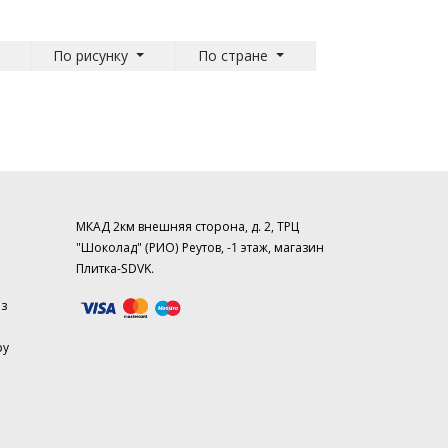
По рисунку
По стране
МКАД 2км внешняя сторона, д. 2, ТРЦ
"Шоколад" (РИО) Реутов, -1 этаж, магазин
Плитка-SDVK.
аз
ру