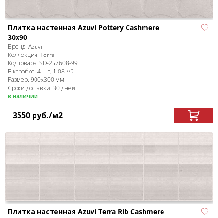
Плитка настенная Azuvi Pottery Cashmere
30x90
Бренд:
Azuvi
Коллекция:
Terra
Код товара:
SD-257608
-99
В коробке
:
4 шт, 1.08 м
2
Размер:
900x300 мм
Сроки доставки: 30 дней
в наличии
3550
руб.
/м
2
Плитка настенная Azuvi Terra Rib Cashmere