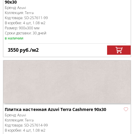
90x30
Бренд:
Azuvi
Коллекция:
Terra
Код товара:
SD-257611
-99
В коробке
:
4 шт, 1.08 м
2
Размер:
900x300 мм
Сроки доставки: 30 дней
в наличии
3550
руб.
/м
2
Плитка настенная Azuvi Terra Cashmere 90x30
Бренд:
Azuvi
Коллекция:
Terra
Код товара:
SD-257614
-99
В коробке
:
4 шт, 1.08 м
2