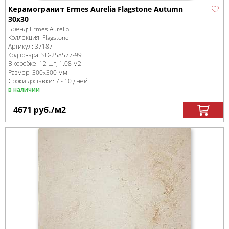
Керамогранит Ermes Aurelia Flagstone Autumn
30x30
Бренд:
Ermes Aurelia
Коллекция:
Flagstone
Артикул:
37187
Код товара:
SD-258577
-99
В коробке
:
12 шт, 1.08 м
2
Размер:
300x300 мм
Сроки доставки: 7 - 10 дней
в наличии
4671
руб.
/м
2