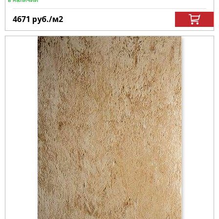
4671
руб.
/м
2