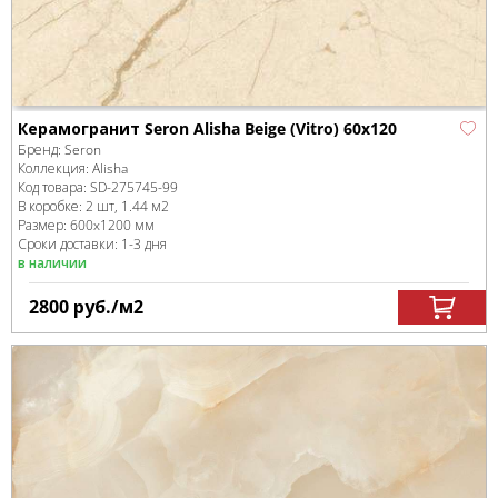
Керамогранит Seron Alisha Beige (Vitro) 60x120
Бренд:
Seron
Коллекция:
Alisha
Код товара:
SD-275745
-99
В коробке
:
2 шт, 1.44 м
2
Размер:
600x1200 мм
Сроки доставки: 1-3 дня
в наличии
2800
руб.
/м
2