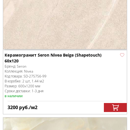
Керамогранит Seron Nivea Beige (Shapetouch)
60x120
Бренд:
Seron
Коллекция:
Nivea
Код товара:
SD-275756
-99
В коробке
:
2 шт, 1.44 м
2
Размер:
600x1200 мм
Сроки доставки: 1-3 дня
в наличии
3200
руб.
/м
2