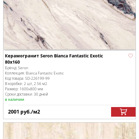
Керамогранит Seron Bianca Fantastic Exotic
80x160
Бренд:
Seron
Коллекция:
Bianca Fantastic Exotic
Код товара:
SD-226199
-99
В коробке
:
2 шт, 2.56 м
2
Размер:
1600x800 мм
Сроки доставки: 30 дней
в наличии
2001
руб.
/м
2