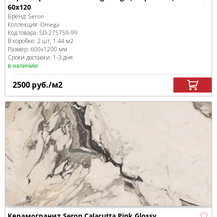
60x120
Бренд:
Seron
Коллекция:
Omega
Код товара:
SD-275759
-99
В коробке
:
2 шт, 1.44 м
2
Размер:
600x1200 мм
Сроки доставки: 1-3 дня
в наличии
2500
руб.
/м
2
Керамогранит Seron Calacutta Pink Glossy