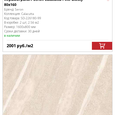
80x160
Бренд:
Seron
Коллекция:
Calacutta
Код товара:
SD-226180
-99
В коробке
:
2 шт, 2.56 м
2
Размер:
1600x800 мм
Сроки доставки: 30 дней
в наличии
2001
руб.
/м
2