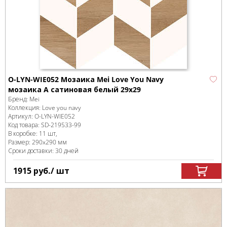
O-LYN-WIE052 Мозаика Mei Love You Navy
мозаика A сатиновая белый 29x29
Бренд:
Mei
Коллекция:
Love you navy
Артикул:
O-LYN-WIE052
Код товара:
SD-219533
-99
В коробке
:
11 шт,
Размер:
290x290 мм
Сроки доставки: 30 дней
1915
руб.
/ шт