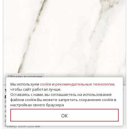
Образец в шоуруме
Мы используем
cookie
и
рекомендательные технологии
,
чтобы сайт работал лучше.
17542 Керамогранит Mei Bliss светло-бежевый
Оставаясь с нами, вы соглашаетесь на использование
ректификат 60x120
файлов cookie.Вы можете запретить сохранение cookie в
Бренд:
Mei
настройках своего браузера
Коллекция:
Bliss
Артикул:
17542
ОК
Код товара:
SD-270474
-99
В коробке
:
4 шт, 2.88 м
2
Размер:
600x1200 мм