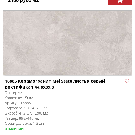
2486
руб.
/м
2
16885 Керамогранит Mei State листья серый
ректификат 44,8x89,8
Бренд:
Mei
Коллекция:
State
Артикул:
16885
Код товара:
SD-243731
-99
В коробке
:
3 шт, 1.206 м
2
Размер:
898x448 мм
Сроки доставки: 1-3 дня
в наличии