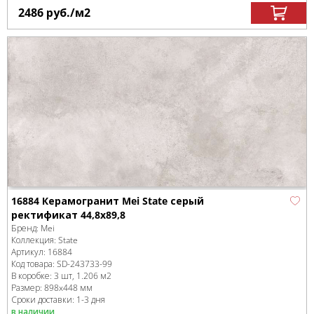
2486
руб.
/м
2
16884 Керамогранит Mei State серый
ректификат 44,8x89,8
Бренд:
Mei
Коллекция:
State
Артикул:
16884
Код товара:
SD-243733
-99
В коробке
:
3 шт, 1.206 м
2
Размер:
898x448 мм
Сроки доставки: 1-3 дня
в наличии