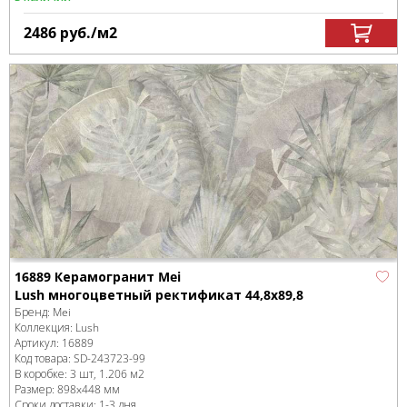
2486
руб.
/м
2
16889 Керамогранит Mei
Lush многоцветный ректификат 44,8x89,8
Бренд:
Mei
Коллекция:
Lush
Артикул:
16889
Код товара:
SD-243723
-99
В коробке
:
3 шт, 1.206 м
2
Размер:
898x448 мм
Сроки доставки: 1-3 дня