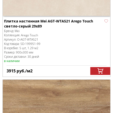
Плитка настенная Mei AGT-WTA521 Arego Touch
светло-серый 29x89
Бренд:
Mei
Коллекция:
Arego Touch
Артикул:
O-AGT-WTA521
Код товара:
SD-199951
-99
В коробке
:
5 шт, 1.29 м
2
Размер:
900x300 мм
Сроки доставки: 30 дней
в наличии
3915
руб.
/м
2