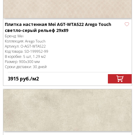
Плитка настенная Mei AGT-WTA522 Arego Touch
светло-серый рельеф 29x89
Бренд:
Mei
Коллекция:
Arego Touch
Артикул:
O-AGT-WTA522
Код товара:
SD-199952
-99
В коробке
:
5 шт, 1.29 м
2
Размер:
900x300 мм
Сроки доставки: 30 дней
3915
руб.
/м
2