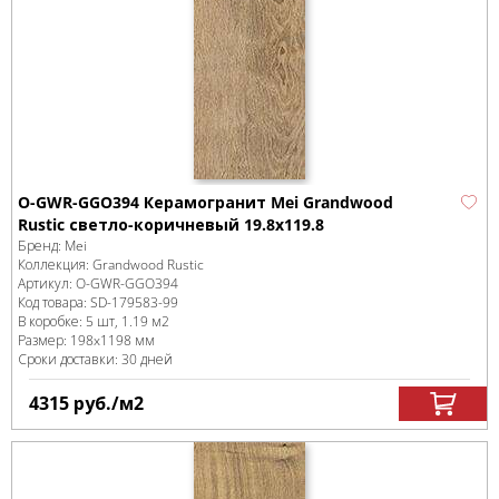
O-GWR-GGO394 Керамогранит Mei Grandwood
Rustic светло-коричневый 19.8x119.8
Бренд:
Mei
Коллекция:
Grandwood Rustic
Артикул:
O-GWR-GGO394
Код товара:
SD-179583
-99
В коробке
:
5 шт, 1.19 м
2
Размер:
198x1198 мм
Сроки доставки: 30 дней
4315
руб.
/м
2