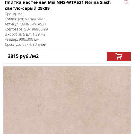
Плитка настенная Mei NNS-WTA521 Nerina Slash
светло-серый 29x89
Бренд:
Mei
Коллекция:
Nerina Slash
Артикул:
O-NNS-WTA521
Код товара:
SD-199966
-99
В коробке
:
5 шт, 1.29 м
2
Размер:
900x300 мм
Сроки доставки: 30 дней
3815
руб.
/м
2