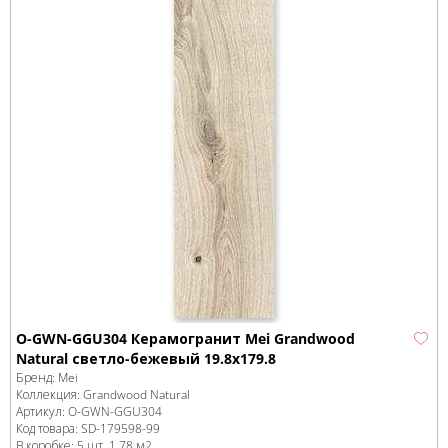
O-GWN-GGU304 Керамогранит Mei Grandwood
Natural светло-бежевый 19.8x179.8
Бренд:
Mei
Коллекция:
Grandwood Natural
Артикул:
O-GWN-GGU304
Код товара:
SD-179598
-99
В коробке
:
5 шт, 1.78 м
2