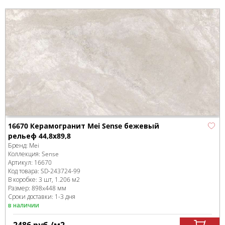
16670 Керамогранит Mei Sense бежевый
рельеф 44,8х89,8
Бренд:
Mei
Коллекция:
Sense
Артикул:
16670
Код товара:
SD-243724
-99
В коробке
:
3 шт, 1.206 м
2
Размер:
898x448 мм
Сроки доставки: 1-3 дня
в наличии