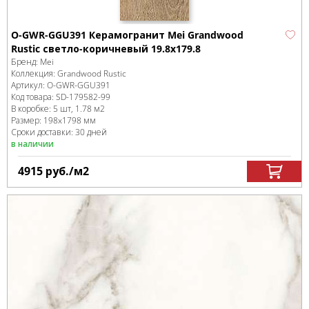
O-GWR-GGU391 Керамогранит Mei Grandwood
Rustic светло-коричневый 19.8x179.8
Бренд:
Mei
Коллекция:
Grandwood Rustic
Артикул:
O-GWR-GGU391
Код товара:
SD-179582
-99
В коробке
:
5 шт, 1.78 м
2
Размер:
198x1798 мм
Сроки доставки: 30 дней
в наличии
4915
руб.
/м
2