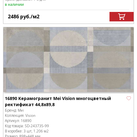
в наличии
2486
руб.
/м
2
16890 Керамогранит Mei Vision многоцветный
ректификат 44,8x89,8
Бренд:
Mei
Коллекция:
Vision
Артикул:
16890
Код товара:
SD-243735
-99
В коробке
:
3 шт, 1.206 м
2
Размер:
898x448 мм