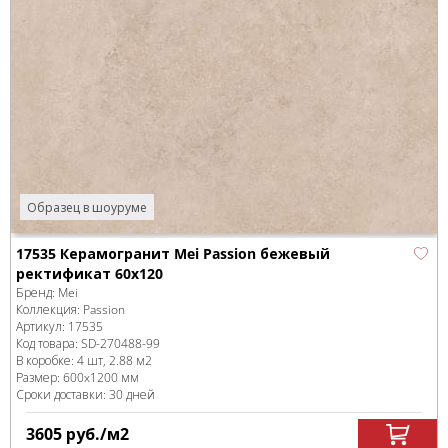
Образец в шоуруме
17535 Керамогранит Mei Passion бежевый
ректификат 60x120
Бренд:
Mei
Коллекция:
Passion
Артикул:
17535
Код товара:
SD-270488
-99
В коробке
:
4 шт, 2.88 м
2
Размер:
600x1200 мм
Сроки доставки: 30 дней
3605
руб.
/м
2