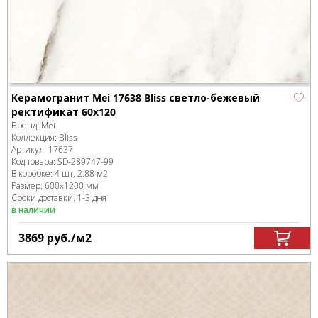
Керамогранит Mei 17638 Bliss светло-бежевый
ректификат 60x120
Бренд:
Mei
Коллекция:
Bliss
Артикул:
17637
Код товара:
SD-289747
-99
В коробке
:
4 шт, 2.88 м
2
Размер:
600x1200 мм
Сроки доставки: 1-3 дня
в наличии
3869
руб.
/м
2