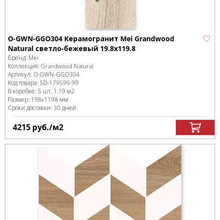
O-GWN-GGO304 Керамогранит Mei Grandwood
Natural светло-бежевый 19.8x119.8
Бренд:
Mei
Коллекция:
Grandwood Natural
Артикул:
O-GWN-GGO304
Код товара:
SD-179599
-99
В коробке
:
5 шт, 1.19 м
2
Размер:
198x1198 мм
Сроки доставки: 30 дней
4215
руб.
/м
2