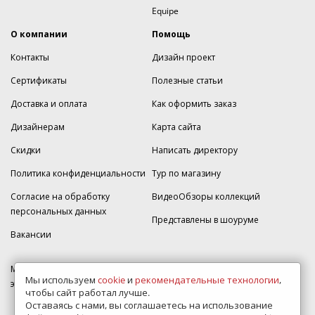
Equipe
О компании
Помощь
Контакты
Дизайн проект
Сертификаты
Полезные статьи
Доставка и оплата
Как оформить заказ
Дизайнерам
Карта сайта
Скидки
Написать директору
Политика конфиденциальности
Тур по магазину
Согласие на обработку
ВидеоОбзоры коллекций
персональных данных
Представлены в шоуруме
Вакансии
МКАД 2км внешняя сторона, д. 2, ТРЦ "Шоколад" (РИО) Реутов, -1
Мы используем
cookie
и
рекомендательные технологии
,
этаж, магазин Плитка-SDVK.
чтобы сайт работал лучше.
Оставаясь с нами, вы соглашаетесь на использование