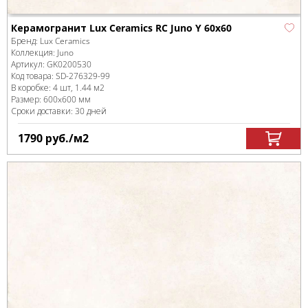
Керамогранит Lux Ceramics RC Juno Y 60x60
Бренд:
Lux Ceramics
Коллекция:
Juno
Артикул:
GK0200530
Код товара:
SD-276329
-99
В коробке
:
4 шт, 1.44 м
2
Размер:
600x600 мм
Сроки доставки: 30 дней
1790
руб.
/м
2