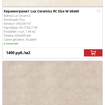
Керамогранит Lux Ceramics RC Elza W 60x60
Бренд:
Lux Ceramics
Коллекция:
Elza
Артикул:
GK0200147
Код товара:
SD-276327
-99
В коробке
:
4 шт, 1.44 м
2
Размер:
600x600 мм
Сроки доставки: 30 дней
в наличии
1490
руб.
/м
2