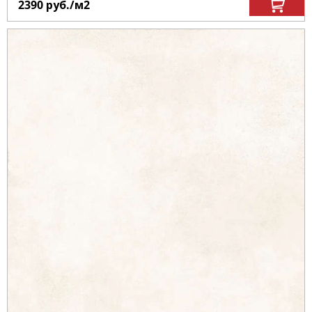
2390
руб.
/м
2