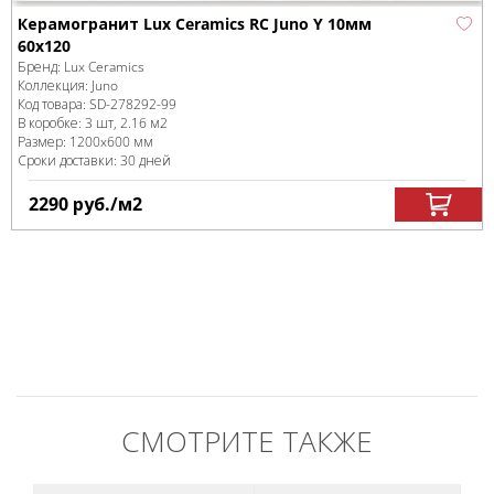
Керамогранит Lux Ceramics RC Juno Y 10мм
60x120
Бренд:
Lux Ceramics
Коллекция:
Juno
Код товара:
SD-278292
-99
В коробке
:
3 шт, 2.16 м
2
Размер:
1200x600 мм
Сроки доставки: 30 дней
2290
руб.
/м
2
СМОТРИТЕ ТАКЖЕ