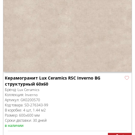
Керамогранит Lux Ceramics RSC Inverno BG
структурный 60x60
Бренд:
Lux Ceramics
Коллекция:
Inverno
Артикул:
GK0200570
Код товара:
SD-276343
-99
В коробке
:
4 шт, 1.44 м
2
Размер:
600x600 мм
Сроки доставки: 30 дней
в наличии