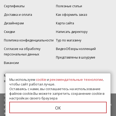
Сертификаты
Полезные статьи
Доставка и оплата
Как оформить заказ
Дизайнерам
Карта сайта
Скидки
Написать директору
Политика конфиденциальности
Тур по магазину
Согласие на обработку
ВидеоОбзоры коллекций
персональных данных
Представлены в шоуруме
Вакансии
МКАД 2км внешняя сторона, д. 2, ТРЦ "Шоколад" (РИО) Реутов, -1
Мы используем
cookie
и
рекомендательные технологии
,
этаж, магазин Плитка-SDVK.
чтобы сайт работал лучше.
Оставаясь с нами, вы соглашаетесь на использование
файлов cookie.Вы можете запретить сохранение cookie в
© 2009—2026 г. Все права защищены
настройках своего браузера
Обращаем Ваше внимание на то, что данный интернет-сайт носит
исключительно информационный характер и ни при каких условиях
ОК
информационные материалы и цены, размещенные на сайте, не
являются публичной офертой, определяемой положениями Статьи