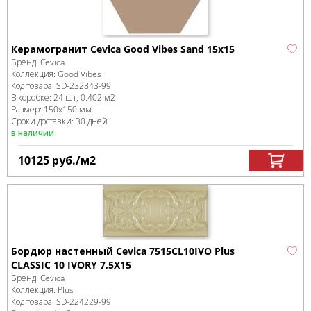
Керамогранит Cevica Good Vibes Sand 15x15
Бренд:
Cevica
Коллекция:
Good Vibes
Код товара:
SD-232843
-99
В коробке
:
24 шт, 0.402 м
2
Размер:
150x150 мм
Сроки доставки: 30 дней
в наличии
10125
руб.
/м
2
Бордюр настенный Cevica 7515CL10IVO Plus
CLASSIC 10 IVORY 7,5X15
Бренд:
Cevica
Коллекция:
Plus
Код товара:
SD-224229
-99