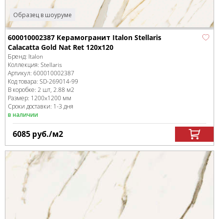
Образец в шоуруме
600010002387 Керамогранит Italon Stellaris
Calacatta Gold Nat Ret 120x120
Бренд:
Italon
Коллекция:
Stellaris
Артикул:
600010002387
Код товара:
SD-269014
-99
В коробке
:
2 шт, 2.88 м
2
Размер:
1200x1200 мм
Сроки доставки: 1-3 дня
в наличии
6085
руб.
/м
2