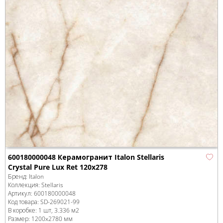
600180000048 Керамогранит Italon Stellaris
Crystal Pure Lux Ret 120x278
Бренд:
Italon
Коллекция:
Stellaris
Артикул:
600180000048
Код товара:
SD-269021
-99
В коробке
:
1 шт, 3.336 м
2
Размер:
1200x2780 мм