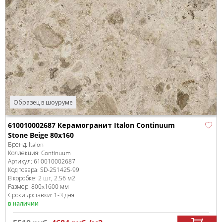
Образец в шоуруме
610010002687 Керамогранит Italon Continuum
Stone Beige 80x160
Бренд:
Italon
Коллекция:
Continuum
Артикул:
610010002687
Код товара:
SD-251425
-99
В коробке
:
2 шт, 2.56 м
2
Размер:
800x1600 мм
Сроки доставки: 1-3 дня
в наличии