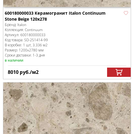
600180000033 Керамогранит Italon Continuum
Stone Beige 120x278
Бренд:
Italon
Коллекция:
Continuum
Артикул:
600180000033
Код товара:
SD-251414
-99
В коробке
:
1 шт, 3.336 м
2
Размер:
1200x2780 мм
Сроки доставки: 1-3 дня
в наличии
8010
руб.
/м
2