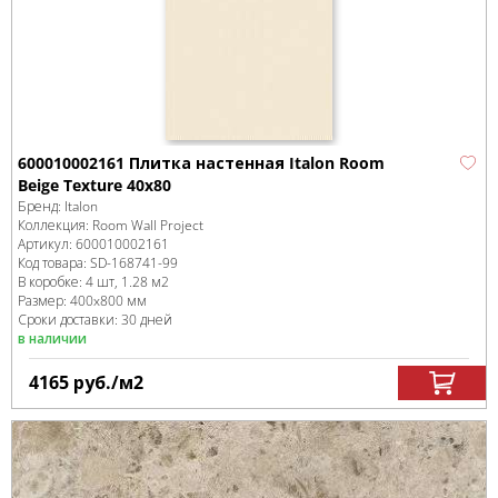
600010002161 Плитка настенная Italon Room
Beige Texture 40x80
Бренд:
Italon
Коллекция:
Room Wall Project
Артикул:
600010002161
Код товара:
SD-168741
-99
В коробке
:
4 шт, 1.28 м
2
Размер:
400x800 мм
Сроки доставки: 30 дней
в наличии
4165
руб.
/м
2