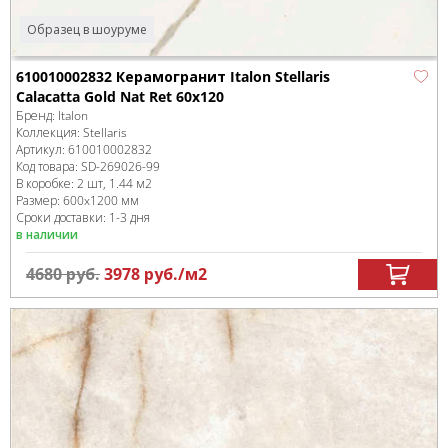
Образец в шоуруме
610010002832 Керамогранит Italon Stellaris
Calacatta Gold Nat Ret 60x120
Бренд:
Italon
Коллекция:
Stellaris
Артикул:
610010002832
Код товара:
SD-269026
-99
В коробке
:
2 шт, 1.44 м
2
Размер:
600x1200 мм
Сроки доставки: 1-3 дня
в наличии
4680
руб.
3978
руб.
/м
2