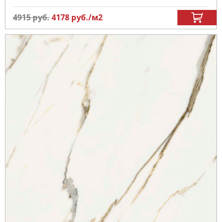
4915
руб.
4178
руб.
/м
2