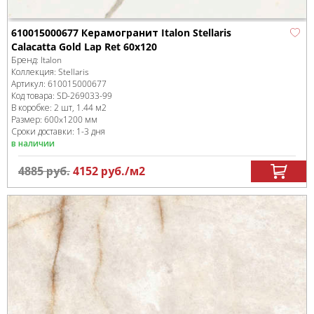
610015000677 Керамогранит Italon Stellaris
Calacatta Gold Lap Ret 60x120
Бренд:
Italon
Коллекция:
Stellaris
Артикул:
610015000677
Код товара:
SD-269033
-99
В коробке
:
2 шт, 1.44 м
2
Размер:
600x1200 мм
Сроки доставки: 1-3 дня
в наличии
4885
руб.
4152
руб.
/м
2