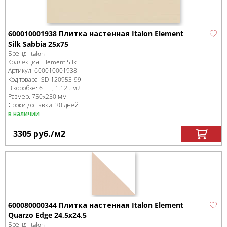
600010001938 Плитка настенная Italon Element
Silk Sabbia 25x75
Бренд:
Italon
Коллекция:
Element Silk
Артикул:
600010001938
Код товара:
SD-120953
-99
В коробке
:
6 шт, 1.125 м
2
Размер:
750x250 мм
Сроки доставки: 30 дней
в наличии
3305
руб.
/м
2
600080000344 Плитка настенная Italon Element
Quarzo Edge 24,5x24,5
Бренд:
Italon