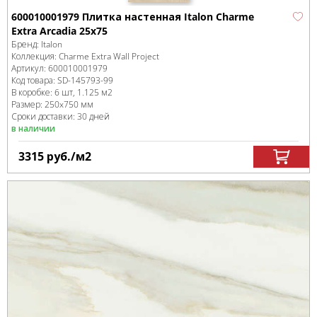
600010001979 Плитка настенная Italon Charme
Extra Arcadia 25x75
Бренд:
Italon
Коллекция:
Charme Extra Wall Project
Артикул:
600010001979
Код товара:
SD-145793
-99
В коробке
:
6 шт, 1.125 м
2
Размер:
250x750 мм
Сроки доставки: 30 дней
в наличии
3315
руб.
/м
2