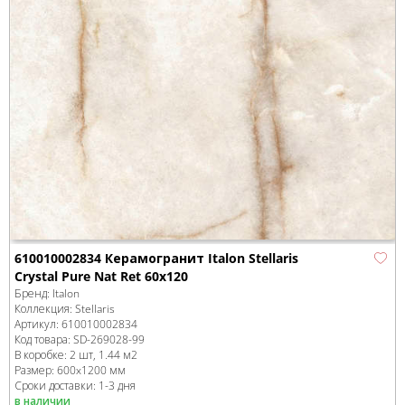
610010002834 Керамогранит Italon Stellaris
Crystal Pure Nat Ret 60x120
Бренд:
Italon
Коллекция:
Stellaris
Артикул:
610010002834
Код товара:
SD-269028
-99
В коробке
:
2 шт, 1.44 м
2
Размер:
600x1200 мм
Сроки доставки: 1-3 дня
в наличии