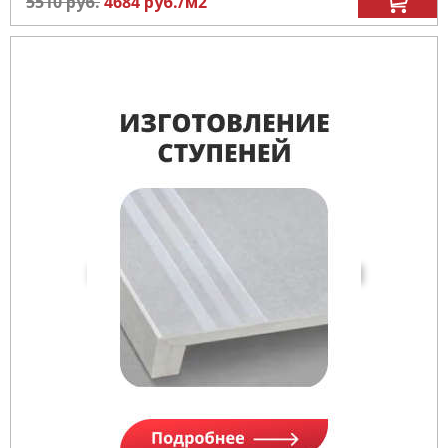
5510
руб.
4684
руб.
/м
2