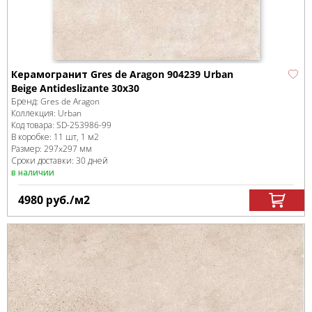
Керамогранит Gres de Aragon 904239 Urban
Beige Antideslizante 30x30
Бренд:
Gres de Aragon
Коллекция:
Urban
Код товара:
SD-253986
-99
В коробке
:
11 шт, 1 м
2
Размер:
297x297 мм
Сроки доставки: 30 дней
в наличии
4980
руб.
/м
2