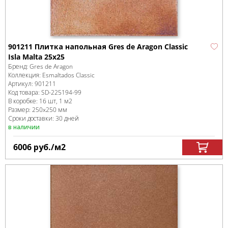
901211 Плитка напольная Gres de Aragon Classic
Isla Malta 25x25
Бренд:
Gres de Aragon
Коллекция:
Esmaltados Classic
Артикул:
901211
Код товара:
SD-225194
-99
В коробке
:
16 шт, 1 м
2
Размер:
250x250 мм
Сроки доставки: 30 дней
в наличии
6006
руб.
/м
2