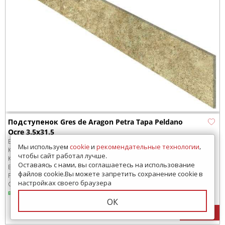
Подступенок Gres de Aragon Petra Tapa Peldano
Ocre 3.5x31.5
Бренд:
Gres de Aragon
Мы используем
cookie
и
рекомендательные технологии
,
Коллекция:
Petra
чтобы сайт работал лучше.
Код товара:
SD-248246
-99
Оставаясь с нами, вы соглашаетесь на использование
В коробке
:
10 шт,
файлов cookie.Вы можете запретить сохранение cookie в
Размер:
315x35 мм
настройках своего браузера
Сроки доставки: 30 дней
в наличии
ОК
1105
руб.
/ шт