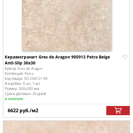
Керамогранит Gres de Aragon 905913 Petra Beige
Anti-Slip 30x30
Бренд:
Gres de Aragon
Коллекция:
Petra
Код товара:
SD-258121
-99
В коробке
:
9 шт, 1 м
2
Размер:
300x300 мм
Сроки доставки: 30 дней
в наличии
6622
руб.
/м
2