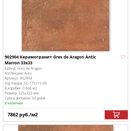
902904 Керамогранит Gres de Aragon Antic
Marron 33x33
Бренд:
Gres de Aragon
Коллекция:
Antic
Артикул:
902904
Код товара:
SD-175115
-99
В коробке
:
0.666 м
2
Размер:
325x325 мм
Сроки доставки: 30 дней
в наличии
7862
руб.
/м
2