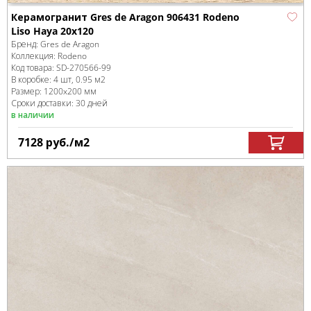
Керамогранит Gres de Aragon 906431 Rodeno
Liso Haya 20x120
Бренд:
Gres de Aragon
Коллекция:
Rodeno
Код товара:
SD-270566
-99
В коробке
:
4 шт, 0.95 м
2
Размер:
1200x200 мм
Сроки доставки: 30 дней
в наличии
7128
руб.
/м
2