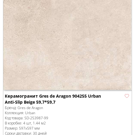
Керамогранит Gres de Aragon 904255 Urban
Anti-Slip Beige 59,7*59,7
Бренд:
Gres de Aragon
Коллекция:
Urban
Код товара:
SD-253987
-99
В коробке
:
4 шт, 1.44 м
2
Размер:
597x597 мм
Сроки доставки: 30 дней