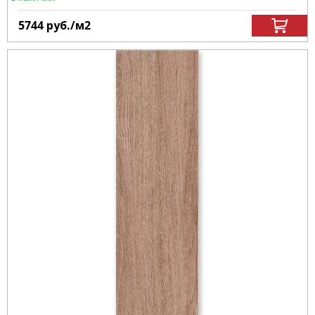
5744
руб.
/м
2