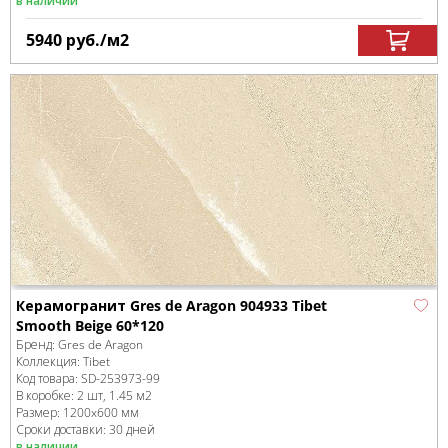
в наличии
5940
руб.
/м
2
Керамогранит Gres de Aragon 904933 Tibet
Smooth Beige 60*120
Бренд:
Gres de Aragon
Коллекция:
Tibet
Код товара:
SD-253973
-99
В коробке
:
2 шт, 1.45 м
2
Размер:
1200x600 мм
Сроки доставки: 30 дней
в наличии