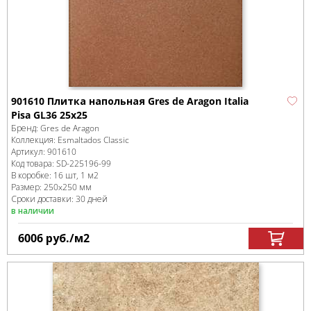
901610 Плитка напольная Gres de Aragon Italia
Pisa GL36 25x25
Бренд:
Gres de Aragon
Коллекция:
Esmaltados Classic
Артикул:
901610
Код товара:
SD-225196
-99
В коробке
:
16 шт, 1 м
2
Размер:
250x250 мм
Сроки доставки: 30 дней
в наличии
6006
руб.
/м
2