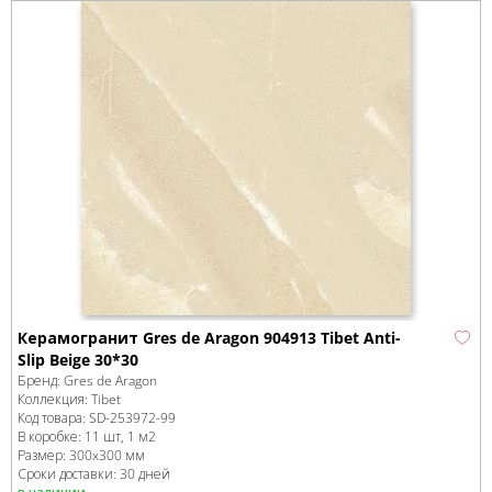
Керамогранит Gres de Aragon 904913 Tibet Anti-
Slip Beige 30*30
Бренд:
Gres de Aragon
Коллекция:
Tibet
Код товара:
SD-253972
-99
В коробке
:
11 шт, 1 м
2
Размер:
300x300 мм
Сроки доставки: 30 дней