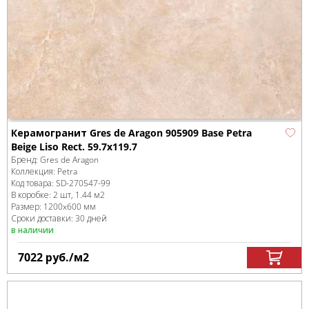
Керамогранит Gres de Aragon 905909 Base Petra
Beige Liso Rect. 59.7x119.7
Бренд:
Gres de Aragon
Коллекция:
Petra
Код товара:
SD-270547
-99
В коробке
:
2 шт, 1.44 м
2
Размер:
1200x600 мм
Сроки доставки: 30 дней
в наличии
7022
руб.
/м
2