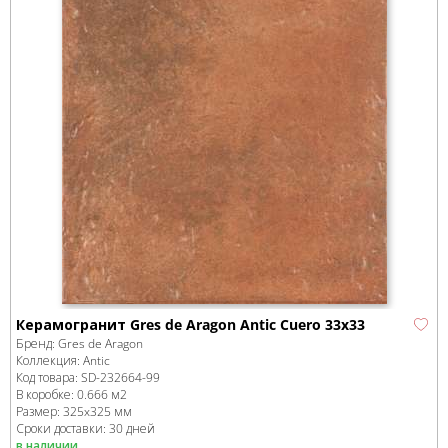
Керамогранит Gres de Aragon Antic Cuero 33x33
Бренд:
Gres de Aragon
Коллекция:
Antic
Код товара:
SD-232664
-99
В коробке
:
0.666 м
2
Размер:
325x325 мм
Сроки доставки: 30 дней
в наличии