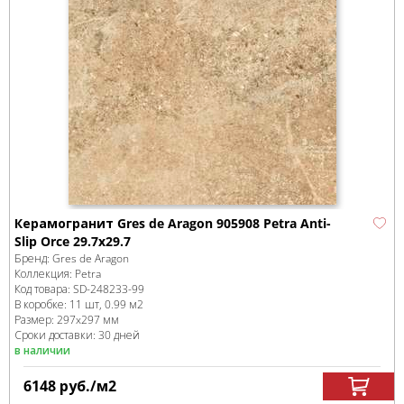
Керамогранит Gres de Aragon 905908 Petra Anti-
Slip Orce 29.7x29.7
Бренд:
Gres de Aragon
Коллекция:
Petra
Код товара:
SD-248233
-99
В коробке
:
11 шт, 0.99 м
2
Размер:
297x297 мм
Сроки доставки: 30 дней
в наличии
6148
руб.
/м
2