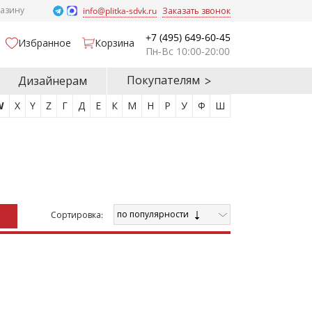
газину
info@plitka-sdvk.ru
Заказать звонок
+7 (495) 649-60-45
Избранное
Корзина
Пн-Вс 10:00-20:00
Покупателям
Дизайнерам
W
X
Y
Z
Г
Д
Е
К
М
Н
Р
У
Ф
Ш
по популярности
Cортировка: