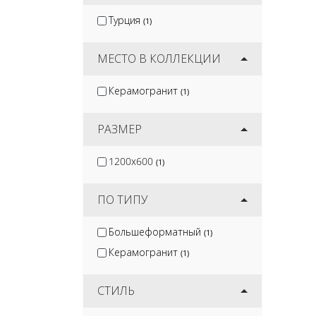
Artkera Group
(16)
Турция
(1)
Jano Tiles
(17)
Wan Sheng
(2)
МЕСТО В КОЛЛЕКЦИИ
Керамогранит
(1)
РАЗМЕР
1200x600
(1)
ПО ТИПУ
Большеформатный
(1)
Керамогранит
(1)
СТИЛЬ