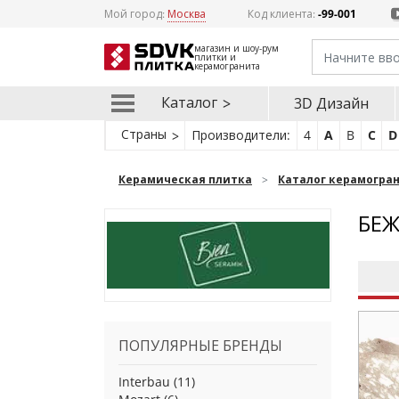
Мой город:
Москва
Код клиента:
-99-001
магазин и шоу-рум
плитки и
керамогранита
Каталог
3D Дизайн
Страны
Производители:
4
A
B
C
D
Керамическая плитка
Каталог керамогра
БЕЖ
ПОПУЛЯРНЫЕ БРЕНДЫ
Interbau
(11)