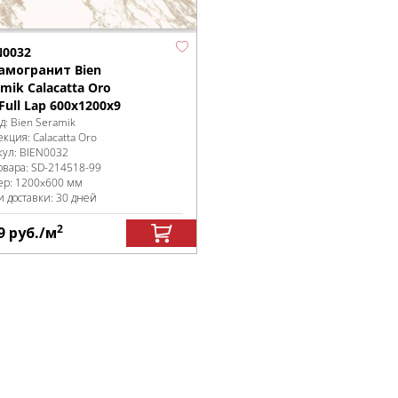
N0032
амогранит Bien
mik Calacatta Oro
Full Lap 600x1200x9
д:
Bien Seramik
екция:
Calacatta Oro
кул:
BIEN0032
овара:
SD-214518
-99
ер:
1200x600 мм
и доставки: 30 дней
2
9
руб.
/м