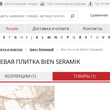
Тур по ма
639 коллекций с видео
1621 коллекция в шоуруме
Сравнение
Акции
Доставка и оплата
Контакты
E
F
G
H
I
J
K
L
M
N
O
P
Q
R
S
T
U
V
нита и плитки
Цвет бежевый
Bien Seramik (Биен Серамик)
ЕВАЯ ПЛИТКА BIEN SERAMIK
КОЛЛЕКЦИИ (
1
)
ТОВАРЫ (
1
)