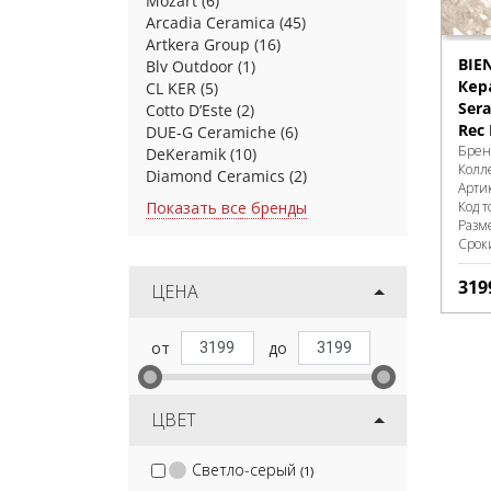
Mozart
(6)
Arcadia Ceramica
(45)
Artkera Group
(16)
BIE
Blv Outdoor
(1)
Кер
CL KER
(5)
Sera
Cotto D’Este
(2)
Rec 
DUE-G Ceramiche
(6)
Брен
DeKeramik
(10)
Колл
Diamond Ceramics
(2)
Арти
Показать все бренды
Код т
Разм
Срок
319
ЦЕНА
ЦВЕТ
Светло-серый
(1)