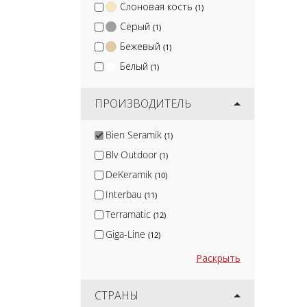
Слоновая кость
(1)
Серый
(1)
Бежевый
(1)
Белый
(1)
ПРОИЗВОДИТЕЛЬ
Bien Seramik
(1)
Blv Outdoor
(1)
DeKeramik
(10)
Interbau
(11)
Terramatic
(12)
Giga-Line
(12)
Protiles
(13)
Раскрыть
Smile Tile
(14)
Isla
СТРАНЫ
(14)