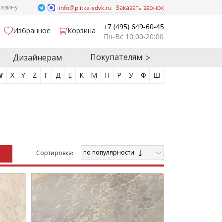
газину
info@plitka-sdvk.ru
Заказать звонок
+7 (495) 649-60-45
Избранное
Корзина
Пн-Вс 10:00-20:00
Покупателям
Дизайнерам
W
X
Y
Z
Г
Д
Е
К
М
Н
Р
У
Ф
Ш
по популярности
Cортировка: