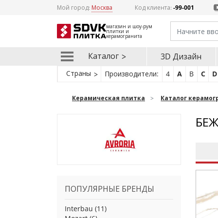
Мой город:
Москва
Код клиента:
-99-001
магазин и шоу-рум
плитки и
керамогранита
Каталог
3D Дизайн
Страны
Производители:
4
A
B
C
D
Керамическая плитка
Каталог керамог
БЕЖ
ПОПУЛЯРНЫЕ БРЕНДЫ
Interbau
(11)