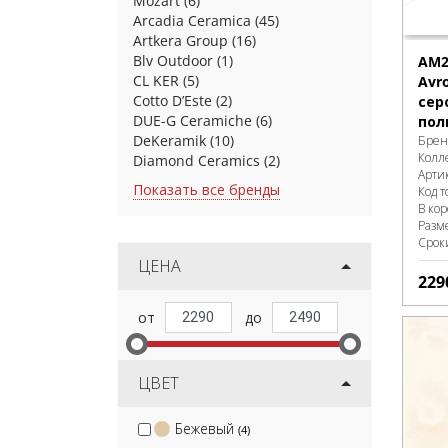
Mozart
(6)
Arcadia Ceramica
(45)
Artkera Group
(16)
Blv Outdoor
(1)
AM2
CL KER
(5)
Avro
Cotto D’Este
(2)
сер
DUE-G Ceramiche
(6)
пол
DeKeramik
(10)
Брен
Колл
Diamond Ceramics
(2)
Арти
Показать все бренды
Код т
В ко
Разм
Срок
ЦЕНА
229
ЦВЕТ
Бежевый
(4)