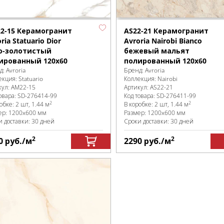
2-15 Керамогранит
AS22-21 Керамогранит
ria Statuario Dior
Avroria Nairobi Bianco
о-золотистый
бежевый мальят
ированный 120х60
полированный 120х60
д:
Avroria
Бренд:
Avroria
екция:
Statuario
Коллекция:
Nairobi
кул:
AM22-15
Артикул:
AS22-21
овара:
SD-276414
-99
Код товара:
SD-276411
-99
2
2
робке
:
2 шт, 1.44 м
В коробке
:
2 шт, 1.44 м
ер:
1200x600 мм
Размер:
1200x600 мм
и доставки: 30 дней
Сроки доставки: 30 дней
2
2
0
руб.
/м
2290
руб.
/м