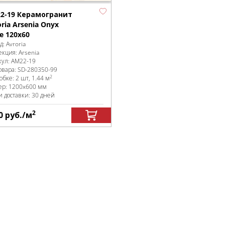
2-19 Керамогранит
ria Arsenia Onyx
e 120х60
д:
Avroria
екция:
Arsenia
кул:
AM22-19
овара:
SD-280350
-99
2
робке
:
2 шт, 1.44 м
ер:
1200x600 мм
и доставки: 30 дней
2
0
руб.
/м