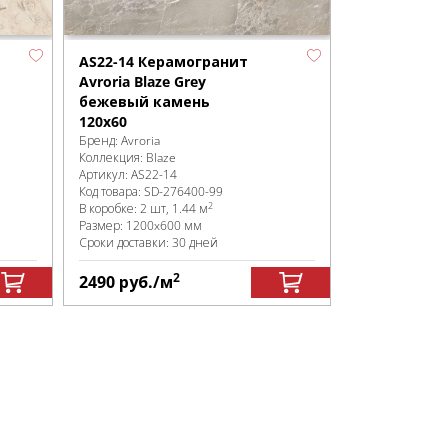
AS22-14 Керамогранит
Avroria Blaze Grey
бежевый камень
120х60
Бренд:
Avroria
Коллекция:
Blaze
Артикул:
AS22-14
Код товара:
SD-276400
-99
2
В коробке
:
2 шт, 1.44 м
Размер:
1200x600 мм
Сроки доставки: 30 дней
2
2490
руб.
/м