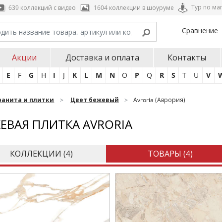
Тур по ма
639 коллекций с видео
1604 коллекции в шоуруме
Сравнение
Акции
Доставка и оплата
Контакты
E
F
G
H
I
J
K
L
M
N
O
P
Q
R
S
T
U
V
ранита и плитки
Цвет бежевый
Avroria (Аврория)
ЕВАЯ ПЛИТКА AVRORIA
КОЛЛЕКЦИИ (
4
)
ТОВАРЫ (
4
)