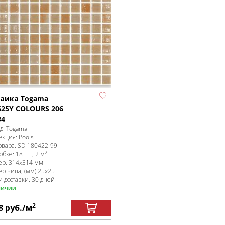
аика Togama
625Y COLOURS 206
34
д:
Togama
екция:
Pools
овара:
SD-180422
-99
2
робке
:
18 шт, 2 м
ер:
314x314 мм
ер чипа, (мм)
25x25
и доставки: 30 дней
личии
2
8
руб.
/м