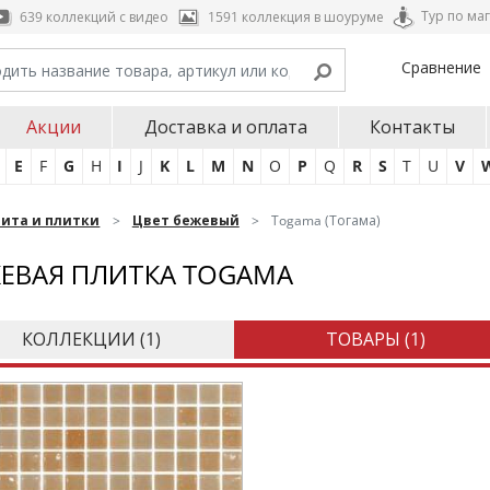
Тур по ма
639 коллекций с видео
1591 коллекция в шоуруме
Сравнение
Акции
Доставка и оплата
Контакты
E
F
G
H
I
J
K
L
M
N
O
P
Q
R
S
T
U
V
нита и плитки
Цвет бежевый
Togama (Тогама)
ЕВАЯ ПЛИТКА TOGAMA
КОЛЛЕКЦИИ (
1
)
ТОВАРЫ (
1
)