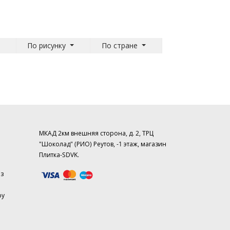
По рисунку
По стране
МКАД 2км внешняя сторона, д. 2, ТРЦ
"Шоколад" (РИО) Реутов, -1 этаж, магазин
Плитка-SDVK.
аз
ру