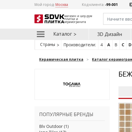
Мой город:
Москва
Код клиента:
-99-001
магазин и шоу-рум
плитки и
керамогранита
Каталог
3D Дизайн
Страны
Производители:
4
A
B
C
D
Керамическая плитка
Каталог керамогра
БЕЖ
ПОПУЛЯРНЫЕ БРЕНДЫ
Blv Outdoor
(1)