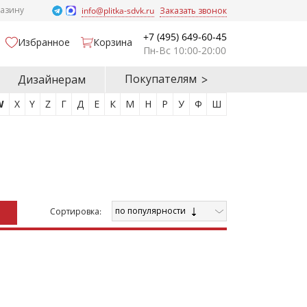
газину
info@plitka-sdvk.ru
Заказать звонок
+7 (495) 649-60-45
Избранное
Корзина
Пн-Вс 10:00-20:00
Покупателям
Дизайнерам
W
X
Y
Z
Г
Д
Е
К
М
Н
Р
У
Ф
Ш
по популярности
Cортировка: