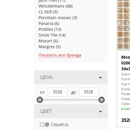
Jano Tiles
(17)
Winckelmans
(68)
CL KER
(5)
Porcelain mosaic
(3)
Panaria
(6)
Protiles
(13)
Smile Tile
(14)
Mozart
(6)
Margres
(5)
Показать все бренды
Моз
020
34x
Брен
ЦЕНА
Колл
Код т
В ко
Разм
Разм
Срок
в на
ЦВЕТ
352
Серый
(1)