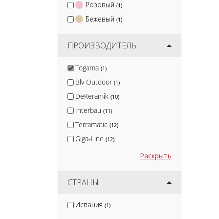
Розовый
(1)
Бежевый
(1)
ПРОИЗВОДИТЕЛЬ
Togama
(1)
Blv Outdoor
(1)
DeKeramik
(10)
Interbau
(11)
Terramatic
(12)
Giga-Line
(12)
Protiles
(13)
Раскрыть
Smile Tile
(14)
Isla
СТРАНЫ
(14)
Artkera Group
(16)
Испания
(1)
Jano Tiles
(17)