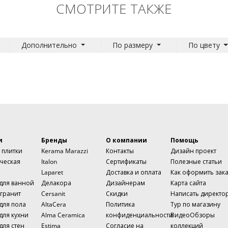
СМОТРИТЕ ТАКЖЕ
Дополнительно
По размеру
По цвету
и
Бренды
О компании
Помощь
 плитки
Kerama Marazzi
Контакты
Дизайн проект
ческая
Italon
Сертификаты
Полезные статьи
Laparet
Доставка и оплата
Как оформить зак
 для ванной
Делакора
Дизайнерам
Карта сайта
гранит
Cersanit
Скидки
Написать директо
для пола
AltaCera
Политика
Тур по магазину
для кухни
Alma Ceramica
конфиденциальности
ВидеоОбзоры
для стен
Estima
Согласие на
коллекций