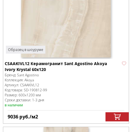
Образец в шоуруме
CSAAKIVL12 Керамогранит Sant Agostino Akoya
Ivory Krystal 60x120
Бренд:
Sant Agostino
Коллекция:
Akoya
Артикул:
CSAAKIVL12
Код товара:
SD-190812
-99
Размер:
600x1200 мм
Сроки доставки: 1-3 дня
в наличии
9036
руб.
/м
2