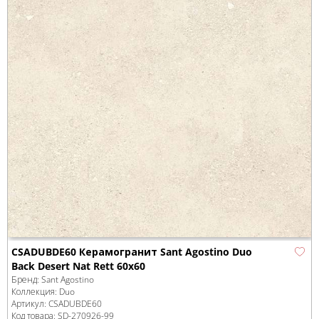
CSADUBDE60 Керамогранит Sant Agostino Duo
Back Desert Nat Rett 60x60
Бренд:
Sant Agostino
Коллекция:
Duo
Артикул:
CSADUBDE60
Код товара:
SD-270926
-99