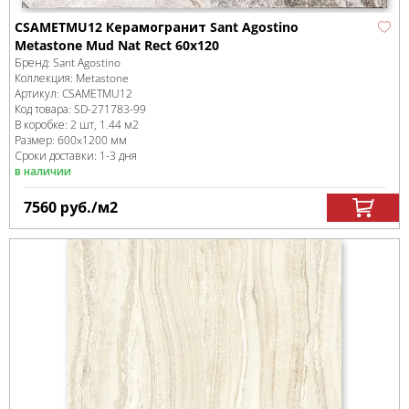
CSAMETMU12 Керамогранит Sant Agostino
Metastone Mud Nat Rect 60x120
Бренд:
Sant Agostino
Коллекция:
Metastone
Артикул:
CSAMETMU12
Код товара:
SD-271783
-99
В коробке
:
2 шт, 1.44 м
2
Размер:
600x1200 мм
Сроки доставки: 1-3 дня
в наличии
7560
руб.
/м
2