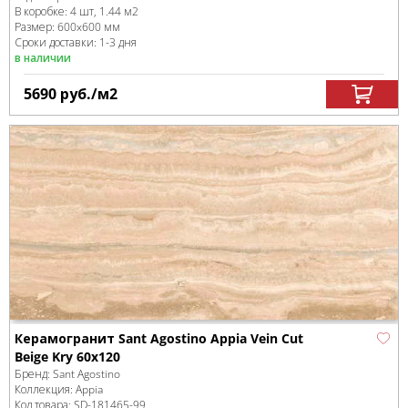
В коробке
:
4 шт, 1.44 м
2
Размер:
600x600 мм
Сроки доставки: 1-3 дня
в наличии
5690
руб.
/м
2
Керамогранит Sant Agostino Appia Vein Cut
Beige Kry 60x120
Бренд:
Sant Agostino
Коллекция:
Appia
Код товара:
SD-181465
-99