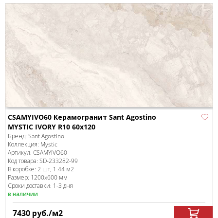
CSAMYIVO60 Керамогранит Sant Agostino
MYSTIC IVORY R10 60x120
Бренд:
Sant Agostino
Коллекция:
Mystic
Артикул:
CSAMYIVO60
Код товара:
SD-233282
-99
В коробке
:
2 шт, 1.44 м
2
Размер:
1200x600 мм
Сроки доставки: 1-3 дня
в наличии
7430
руб.
/м
2