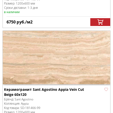
Размер:
1200x600 мм
Сроки доставки: 1-3 дня
в наличии
6750
руб.
/м
2
Керамогранит Sant Agostino Appia Vein Cut
Beige 60x120
Бренд:
Sant Agostino
Коллекция:
Appia
Код товара:
SD-181466
-99
Размер:
1200x600 мм