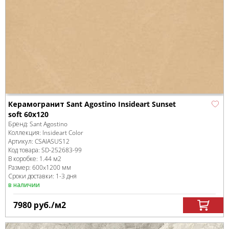
Керамогранит Sant Agostino Insideart Sunset
soft 60x120
Бренд:
Sant Agostino
Коллекция:
Insideart Color
Артикул:
CSAIASUS12
Код товара:
SD-252683
-99
В коробке
:
1.44 м
2
Размер:
600x1200 мм
Сроки доставки: 1-3 дня
в наличии
7980
руб.
/м
2