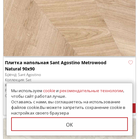
Плитка напольная Sant Agostino Metrowood
Natural 90x90
Бренд:
Sant Agostino
Коллекция:
Set
Код товара:
SD-181440
-99
Размер:
900x900 мм
Мы используем
cookie
и
рекомендательные технологии
,
Сроки доставки: 30 дней
чтобы сайт работал лучше.
Оставаясь с нами, вы соглашаетесь на использование
13190
руб.
/м
2
файлов cookie.Вы можете запретить сохранение cookie в
настройках своего браузера
ОК