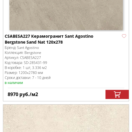
CSABESA227 Керамогранит Sant Agostino
Bergstone Sand Nat 120x278
Бренд:
Sant Agostino
Коллекция:
Bergstone
Артикул:
CSABESA227
Код товара:
SD-285431
-99
В коробке
:
1 шт, 3.336 м
2
Размер:
1200x2780 мм
Сроки доставки: 7 - 10 дней
в наличии
8970
руб.
/м
2