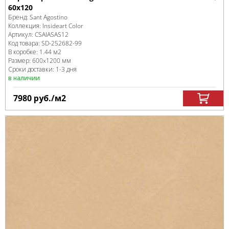
60x120
Бренд:
Sant Agostino
Коллекция:
Insideart Color
Артикул:
CSAIASAS12
Код товара:
SD-252682
-99
В коробке
:
1.44 м
2
Размер:
600x1200 мм
Сроки доставки: 1-3 дня
в наличии
7980
руб.
/м
2