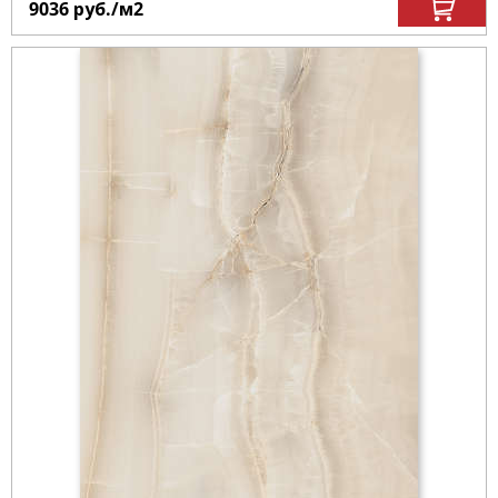
9036
руб.
/м
2