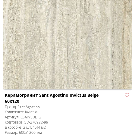
Керамогранит Sant Agostino Invictus Beige
60x120
Бренд:
Sant Agostino
Коллекция:
Invictus
Артикул:
CSAINVBE12
Код товара:
SD-270922
-99
В коробке
:
2 шт, 1.44 м
2
Размер:
600x1200 мм