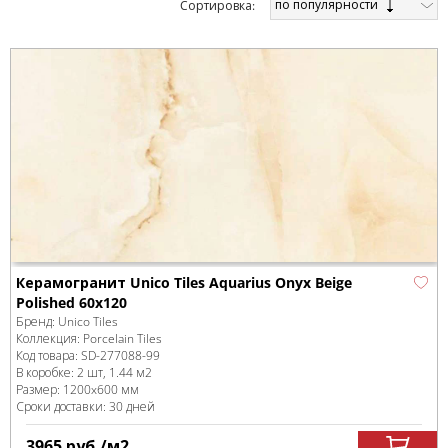
по популярности
Cортировка:
Керамогранит Unico Tiles Aquarius Onyx Beige
Polished 60x120
Бренд:
Unico Tiles
Коллекция:
Porcelain Tiles
Код товара:
SD-277088
-99
В коробке
:
2 шт, 1.44 м
2
Размер:
1200x600 мм
Сроки доставки: 30 дней
3965
руб.
/м
2