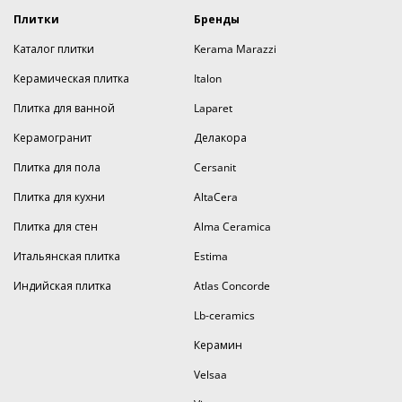
Плитки
Бренды
Каталог плитки
Kerama Marazzi
Керамическая плитка
Italon
Плитка для ванной
Laparet
Керамогранит
Делакора
Плитка для пола
Cersanit
Плитка для кухни
AltaCera
Плитка для стен
Alma Ceramica
Итальянская плитка
Estima
Индийская плитка
Atlas Concorde
Lb-ceramics
Керамин
Velsaa