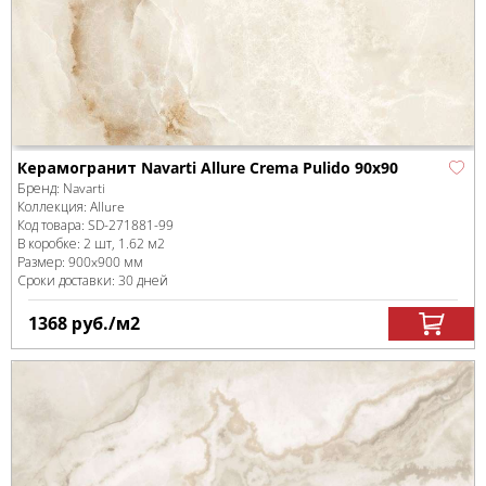
Керамогранит Navarti Allure Crema Pulido 90x90
Бренд:
Navarti
Коллекция:
Allure
Код товара:
SD-271881
-99
В коробке
:
2 шт, 1.62 м
2
Размер:
900x900 мм
Сроки доставки: 30 дней
1368
руб.
/м
2