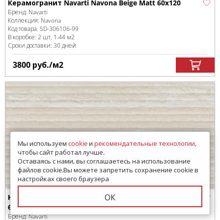
Керамогранит Navarti Navona Beige Matt 60x120
Бренд:
Navarti
Коллекция:
Navona
Код товара:
SD-306106
-99
В коробке
:
2 шт, 1.44 м
2
Сроки доставки: 30 дней
3800
руб.
/м
2
Мы используем
cookie
и
рекомендательные технологии
,
чтобы сайт работал лучше.
Оставаясь с нами, вы соглашаетесь на использование
файлов cookie.Вы можете запретить сохранение cookie в
Образец в шоуруме
настройках своего браузера
ОК
Керамогранит Navarti Navona Rlv. Beige Matt
60x120
Бренд:
Navarti