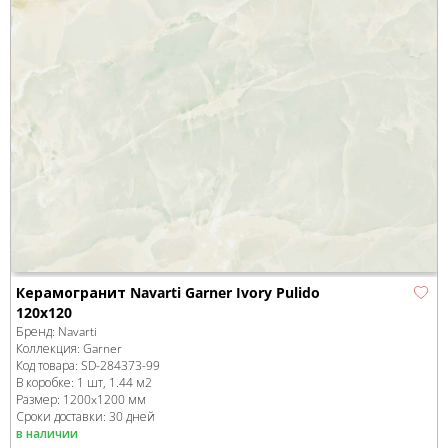
Керамогранит Navarti Garner Ivory Pulido
120x120
Бренд:
Navarti
Коллекция:
Garner
Код товара:
SD-284373
-99
В коробке
:
1 шт, 1.44 м
2
Размер:
1200x1200 мм
Сроки доставки: 30 дней
в наличии