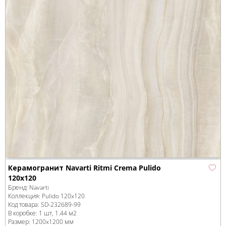
Керамогранит Navarti Ritmi Crema Pulido
120x120
Бренд:
Navarti
Коллекция:
Pulido 120x120
Код товара:
SD-232689
-99
В коробке
:
1 шт, 1.44 м
2
Размер:
1200x1200 мм