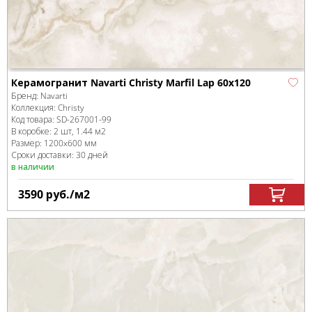
Керамогранит Navarti Christy Marfil Lap 60x120
Бренд:
Navarti
Коллекция:
Christy
Код товара:
SD-267001
-99
В коробке
:
2 шт, 1.44 м
2
Размер:
1200x600 мм
Сроки доставки: 30 дней
в наличии
3590
руб.
/м
2