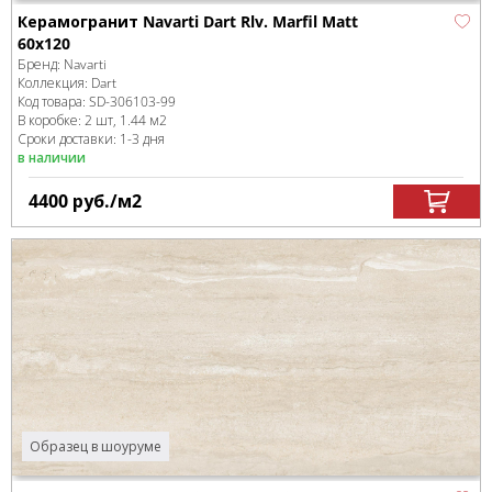
Керамогранит Navarti Dart Rlv. Marfil Matt
60x120
Бренд:
Navarti
Коллекция:
Dart
Код товара:
SD-306103
-99
В коробке
:
2 шт, 1.44 м
2
Сроки доставки: 1-3 дня
в наличии
4400
руб.
/м
2
Образец в шоуруме