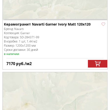
Керамогранит Navarti Garner Ivory Matt 120x120
Бренд:
Navarti
Коллекция:
Garner
Код товара:
SD-284371
-99
В коробке
:
1 шт, 1.44 м
2
Размер:
1200x1200 мм
Сроки доставки: 30 дней
в наличии
7170
руб.
/м
2