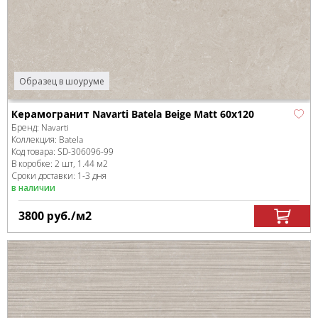
Образец в шоуруме
Керамогранит Navarti Batela Beige Matt 60x120
Бренд:
Navarti
Коллекция:
Batela
Код товара:
SD-306096
-99
В коробке
:
2 шт, 1.44 м
2
Сроки доставки: 1-3 дня
в наличии
3800
руб.
/м
2