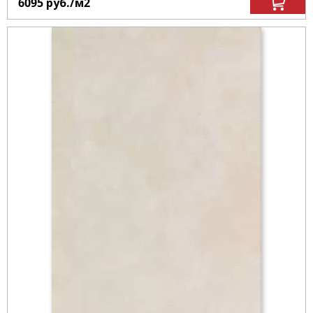
6095
руб.
/м
2