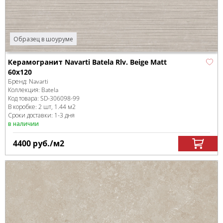
Образец в шоуруме
Керамогранит Navarti Batela Rlv. Beige Matt
60x120
Бренд:
Navarti
Коллекция:
Batela
Код товара:
SD-306098
-99
В коробке
:
2 шт, 1.44 м
2
Сроки доставки: 1-3 дня
в наличии
4400
руб.
/м
2