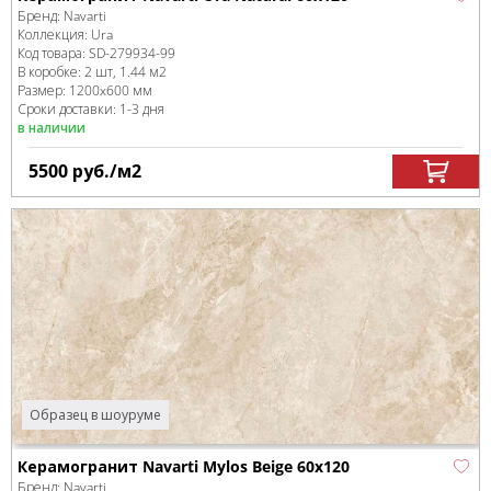
Бренд:
Navarti
Коллекция:
Ura
Код товара:
SD-279934
-99
В коробке
:
2 шт, 1.44 м
2
Размер:
1200x600 мм
Сроки доставки: 1-3 дня
в наличии
5500
руб.
/м
2
Образец в шоуруме
Керамогранит Navarti Mylos Beige 60x120
Бренд:
Navarti