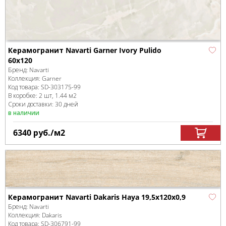
Керамогранит Navarti Garner Ivory Pulido
60x120
Бренд:
Navarti
Коллекция:
Garner
Код товара:
SD-303175
-99
В коробке
:
2 шт, 1.44 м
2
Сроки доставки: 30 дней
в наличии
6340
руб.
/м
2
Керамогранит Navarti Dakaris Haya 19,5x120x0,9
Бренд:
Navarti
Коллекция:
Dakaris
Код товара:
SD-306791
-99