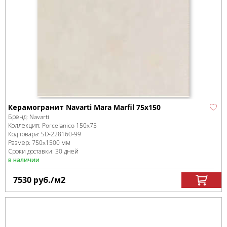
Керамогранит Navarti Mara Marfil 75x150
Бренд:
Navarti
Коллекция:
Porcelanico 150x75
Код товара:
SD-228160
-99
Размер:
750x1500 мм
Сроки доставки: 30 дней
в наличии
7530
руб.
/м
2