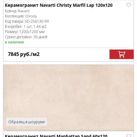
Керамогранит Navarti Christy Marfil Lap 120x120
Бренд:
Navarti
Коллекция:
Christy
Код товара:
SD-256130
-99
В коробке
:
1 шт, 1.44 м
2
Размер:
1200x1200 мм
Сроки доставки: 30 дней
в наличии
7845
руб.
/м
2
Образец в шоуруме
Керамогранит Navarti Manhattan Sand 60x120