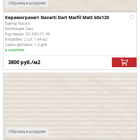
Образец в шоуруме
Керамогранит Navarti Dart Marfil Matt 60x120
Бренд:
Navarti
Коллекция:
Dart
Код товара:
SD-306101
-99
В коробке
:
2 шт, 1.44 м
2
Сроки доставки: 1-3 дня
в наличии
3800
руб.
/м
2
Образец в шоуруме