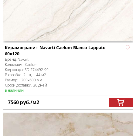
Керамогранит Navarti Caelum Blanco Lappato
60x120
Бренд:
Navarti
Коллекция:
Caelum
Код товара:
SD-274492
-99
В коробке
:
2 шт, 1.44 м
2
Размер:
1200x600 мм
Сроки доставки: 30 дней
в наличии
7560
руб.
/м
2