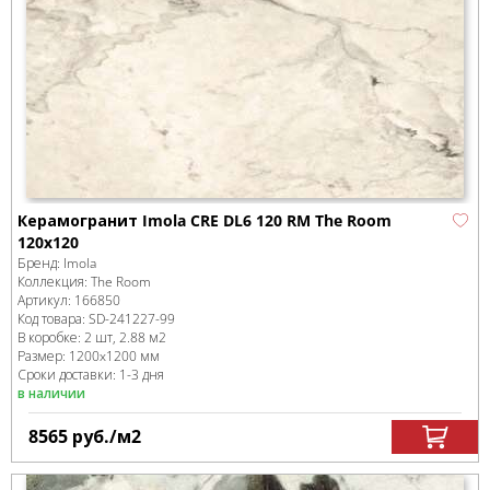
Керамогранит Imola CRE DL6 120 RM The Room
120x120
Бренд:
Imola
Коллекция:
The Room
Артикул:
166850
Код товара:
SD-241227
-99
В коробке
:
2 шт, 2.88 м
2
Размер:
1200x1200 мм
Сроки доставки: 1-3 дня
в наличии
8565
руб.
/м
2