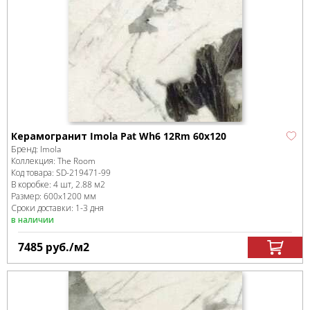
Керамогранит Imola Pat Wh6 12Rm 60x120
Бренд:
Imola
Коллекция:
The Room
Код товара:
SD-219471
-99
В коробке
:
4 шт, 2.88 м
2
Размер:
600x1200 мм
Сроки доставки: 1-3 дня
в наличии
7485
руб.
/м
2