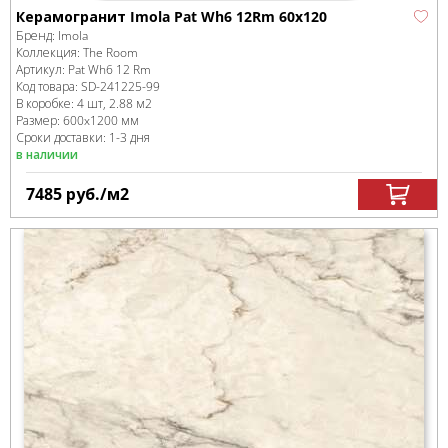
Керамогранит Imola Pat Wh6 12Rm 60x120
Бренд:
Imola
Коллекция:
The Room
Артикул:
Pat Wh6 12 Rm
Код товара:
SD-241225
-99
В коробке
:
4 шт, 2.88 м
2
Размер:
600x1200 мм
Сроки доставки: 1-3 дня
в наличии
7485
руб.
/м
2