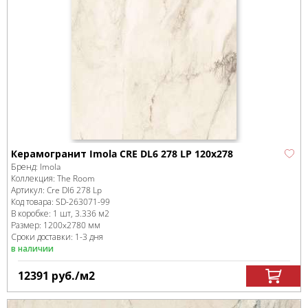
Керамогранит Imola CRE DL6 278 LP 120x278
Бренд:
Imola
Коллекция:
The Room
Артикул:
Cre Dl6 278 Lp
Код товара:
SD-263071
-99
В коробке
:
1 шт, 3.336 м
2
Размер:
1200x2780 мм
Сроки доставки: 1-3 дня
в наличии
12391
руб.
/м
2