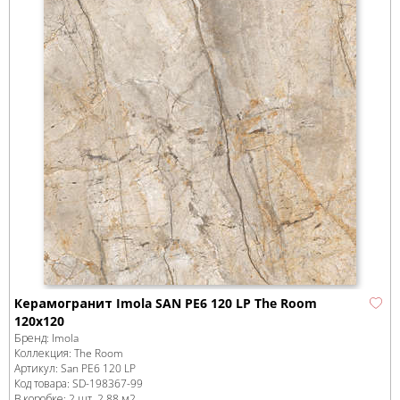
Керамогранит Imola SAN PE6 120 LP The Room
120x120
Бренд:
Imola
Коллекция:
The Room
Артикул:
San PE6 120 LP
Код товара:
SD-198367
-99
В коробке
:
2 шт, 2.88 м
2