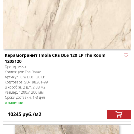
Керамогранит Imola CRE DL6 120 LP The Room
120x120
Бренд:
Imola
Коллекция:
The Room
Артикул:
Cre DL6 120 LP
Код товара:
SD-198361
-99
В коробке
:
2 шт, 2.88 м
2
Размер:
1200x1200 мм
Сроки доставки: 1-3 дня
в наличии
10245
руб.
/м
2