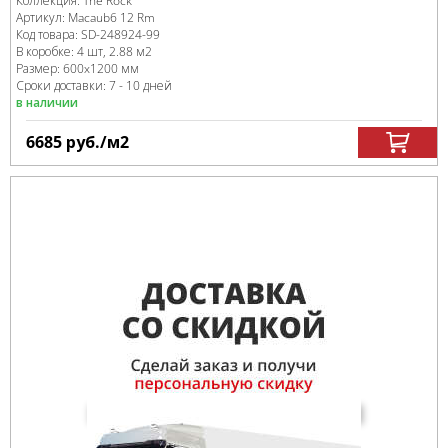
Коллекция:
The Rock
Артикул:
Macaub6 12 Rm
Код товара:
SD-248924
-99
В коробке
:
4 шт, 2.88 м
2
Размер:
600x1200 мм
Сроки доставки: 7 - 10 дней
в наличии
6685
руб.
/м
2