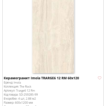
Керамогранит Imola TRARGE6 12 RM 60x120
Бренд:
Imola
Коллекция:
The Rock
Артикул:
Trarge6 12 Rm
Код товара:
SD-259285
-99
В коробке
:
4 шт, 2.88 м
2
Размер:
600x1200 мм