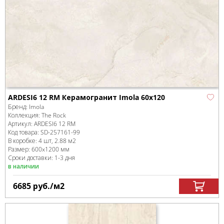
ARDESI6 12 RM Керамогранит Imola 60x120
Бренд:
Imola
Коллекция:
The Rock
Артикул:
ARDESI6 12 RM
Код товара:
SD-257161
-99
В коробке
:
4 шт, 2.88 м
2
Размер:
600x1200 мм
Сроки доставки: 1-3 дня
в наличии
6685
руб.
/м
2