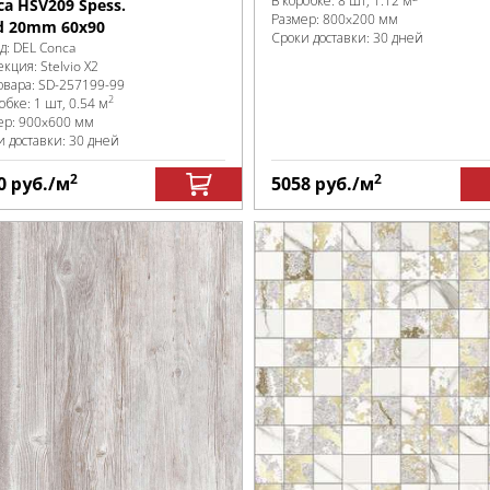
В коробке
:
8 шт, 1.12 м
ca HSV209 Spess.
Размер:
800x200 мм
d 20mm 60х90
Сроки доставки: 30 дней
д:
DEL Conca
екция:
Stelvio X2
овара:
SD-257199
-99
2
робке
:
1 шт, 0.54 м
ер:
900x600 мм
и доставки: 30 дней
2
2
0
руб.
/м
5058
руб.
/м