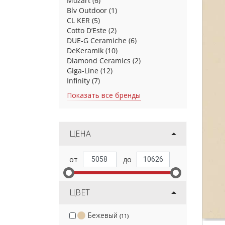
Mozart
(6)
Blv Outdoor
(1)
CL KER
(5)
Cotto D’Este
(2)
DUE-G Ceramiche
(6)
DeKeramik
(10)
Diamond Ceramics
(2)
Giga-Line
(12)
Infinity
(7)
Показать все бренды
ЦЕНА
ЦВЕТ
Бежевый
(11)