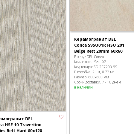
Керамогранит DEL
Conca S9SU01R HSU 201
Beige Rett 20mm 60x60
Бренд:
DEL Conca
Коллекция:
Soul X2
Код товара:
SD-257203
-99
2
В коробке
:
2 шт, 0.72 м
Размер:
600x600 мм
Сроки доставки: 7 - 10 дней
в наличии
амогранит DEL
a HSE 10 Travertino
ies Rett Hard 60x120