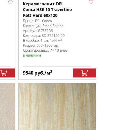
Керамогранит DEL
Conca HSE 10 Travertino
Rett Hard 60x120
Бренд:
DEL Conca
Коллекция:
Stone Edition
Артикул:
GCSE10R
Код товара:
SD-274120
-99
2
В коробке
:
1 шт, 1.44 м
Размер:
600x1200 мм
Сроки доставки: 7 - 10 дней
в наличии
2
9540
руб.
/м