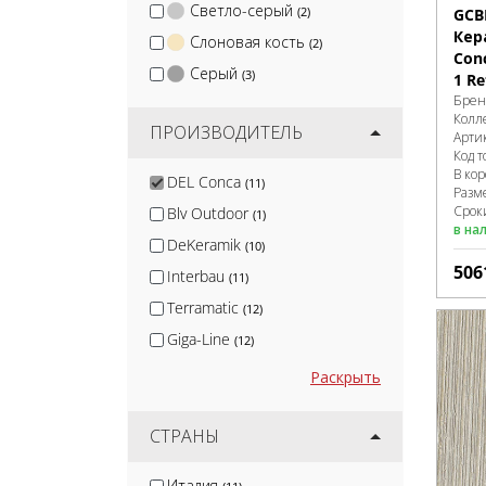
Светло-серый
(2)
GCB
Кер
Слоновая кость
(2)
Conc
Серый
(3)
1 Re
Брен
Колл
ПРОИЗВОДИТЕЛЬ
Арти
Код т
В ко
DEL Conca
(11)
Разм
Срок
Blv Outdoor
(1)
в на
DeKeramik
(10)
506
Interbau
(11)
Terramatic
(12)
Giga-Line
(12)
Protiles
(13)
Раскрыть
Smile Tile
(14)
Isla
СТРАНЫ
(14)
Artkera Group
(16)
Италия