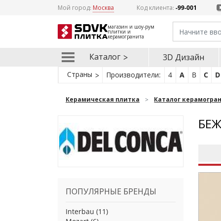
Мой город:
Москва
Код клиента:
-99-001
магазин и шоу-рум
плитки и
керамогранита
Каталог
3D Дизайн
Страны
Производители:
4
A
B
C
D
Керамическая плитка
Каталог керамогра
БЕЖ
ПОПУЛЯРНЫЕ БРЕНДЫ
Interbau
(11)