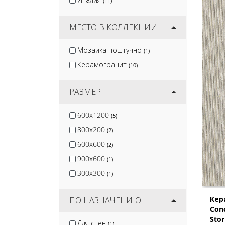
(11)
Jano Tiles
(17)
Wan Sheng
(2)
МЕСТО В КОЛЛЕКЦИИ
Мозаика поштучно
(1)
Керамогранит
(10)
РАЗМЕР
600x1200
(5)
800x200
(2)
600x600
(2)
900x600
(1)
300x300
(1)
Кер
ПО НАЗНАЧЕНИЮ
Conc
Stor
Для стен
(1)