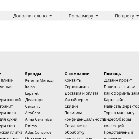
Дополнительно
По размеру
По цвету
и
Бренды
О компании
Помощь
 плитки
Kerama Marazzi
Контакты
Дизайн проект
ческая
Italon
Сертификаты
Полезные статьи
Laparet
Доставка и оплата
Как оформить зак
 для ванной
Делакора
Дизайнерам
Карта сайта
гранит
Cersanit
Скидки
Написать директо
для пола
AltaCera
Политика
Тур по магазину
для кухни
Alma Ceramica
конфиденциальности
ВидеоОбзоры
для стен
Estima
Согласие на
коллекций
нская плитка
Atlas Concorde
обработку
Представлены в
кая плитка
Lb-ceramics
персональных
шоуруме