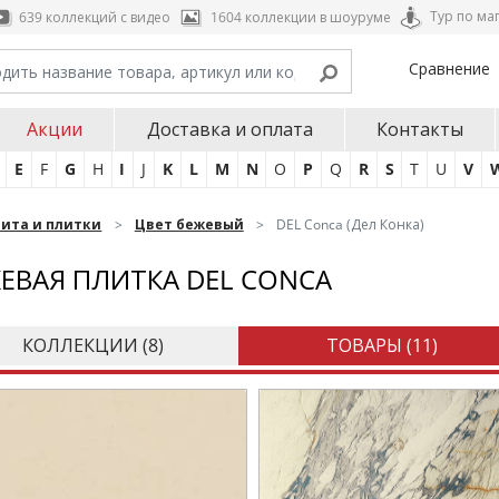
Тур по ма
639 коллекций с видео
1604 коллекции в шоуруме
Сравнение
Акции
Доставка и оплата
Контакты
E
F
G
H
I
J
K
L
M
N
O
P
Q
R
S
T
U
V
нита и плитки
Цвет бежевый
DEL Conca (Дел Конка)
ЕВАЯ ПЛИТКА DEL CONCA
КОЛЛЕКЦИИ (
8
)
ТОВАРЫ (
11
)