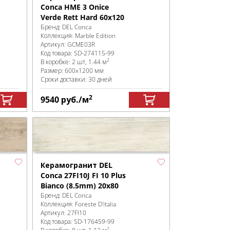
Conca HME 3 Onice
Verde Rett Hard 60x120
Бренд:
DEL Conca
Коллекция:
Marble Edition
Артикул:
GCME03R
Код товара:
SD-274115
-99
2
В коробке
:
2 шт, 1.44 м
Размер:
600x1200 мм
Сроки доставки: 30 дней
2
9540
руб.
/м
Керамогранит DEL
Conca 27FI10J FI 10 Plus
Bianco (8.5mm) 20х80
Бренд:
DEL Conca
Коллекция:
Foreste D'italia
Артикул:
27FI10
Код товара:
SD-176459
-99
2