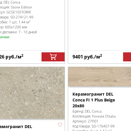
д:
DEL Conca
екция:
Stone Edition
кул:
GCSE10STORIR
овара:
SD-274121
-99
2
робке
:
1 шт, 1.44 м
ер:
600x1200 мм
 доставки: 7 - 10 дней
личии
2
2
26
руб.
/м
9401
руб.
/м
Керамогранит DEL
Conca FI 1 Plus Beige
20х80
Бренд:
DEL Conca
Коллекция:
Foreste D'italia
Артикул:
27FI01
амогранит DEL
Код товара:
SD-176457
-99
2