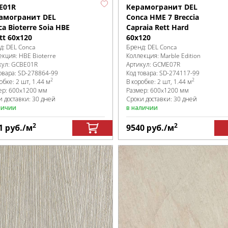
E01R
Керамогранит DEL
амогранит DEL
Conca HME 7 Breccia
a Bioterre Soia HBE
Capraia Rett Hard
tt 60x120
60x120
д:
DEL Conca
Бренд:
DEL Conca
екция:
HBE Bioterre
Коллекция:
Marble Edition
кул:
GCBE01R
Артикул:
GCME07R
овара:
SD-278864
-99
Код товара:
SD-274117
-99
2
2
робке
:
2 шт, 1.44 м
В коробке
:
2 шт, 1.44 м
ер:
600x1200 мм
Размер:
600x1200 мм
и доставки: 30 дней
Сроки доставки: 30 дней
личии
в наличии
2
2
1
руб.
/м
9540
руб.
/м