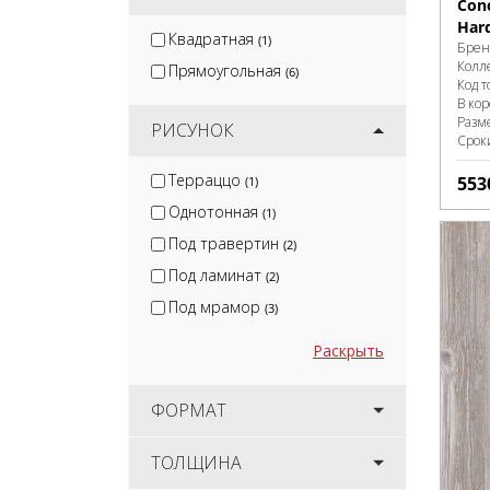
Con
Har
Квадратная
(1)
Брен
Колл
Прямоугольная
(6)
Код т
В ко
Разм
РИСУНОК
Срок
Терраццо
553
(1)
Однотонная
(1)
Под травертин
(2)
Под ламинат
(2)
Под мрамор
(3)
Раскрыть
ФОРМАТ
ТОЛЩИНА