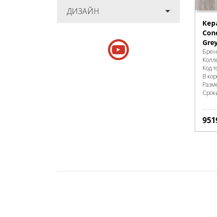
ДИЗАЙН
Кер
Con
Gre
Брен
Колл
Код т
В ко
Разм
Срок
951