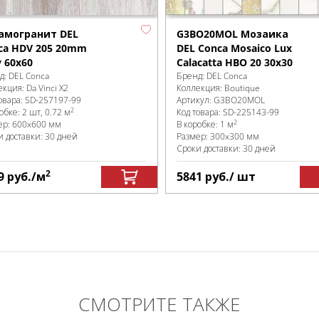
амогранит DEL
G3BO20MOL Мозаика
ca HDV 205 20mm
DEL Conca Mosaico Lux
y 60х60
Calacatta HBO 20 30х30
д:
DEL Conca
Бренд:
DEL Conca
екция:
Da Vinci X2
Коллекция:
Boutique
овара:
SD-257197
-99
Артикул:
G3BO20MOL
2
робке
:
2 шт, 0.72 м
Код товара:
SD-225143
-99
2
ер:
600x600 мм
В коробке
:
1 м
и доставки: 30 дней
Размер:
300x300 мм
Сроки доставки: 30 дней
2
9
руб.
/м
5841
руб.
/ шт
СМОТРИТЕ ТАКЖЕ