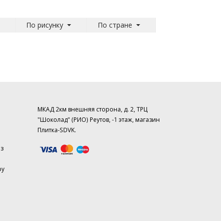
По рисунку
По стране
МКАД 2км внешняя сторона, д. 2, ТРЦ
"Шоколад" (РИО) Реутов, -1 этаж, магазин
Плитка-SDVK.
аз
ру