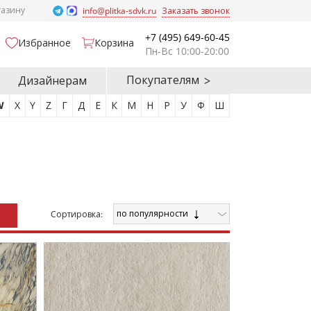
газину
info@plitka-sdvk.ru
Заказать звонок
+7 (495) 649-60-45
Избранное
Корзина
Пн-Вс 10:00-20:00
Покупателям
Дизайнерам
W
X
Y
Z
Г
Д
Е
К
М
Н
Р
У
Ф
Ш
по популярности
Cортировка: