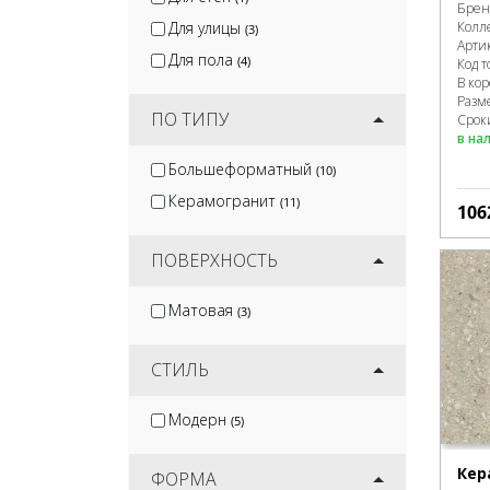
Брен
Для улицы
Колл
(3)
Арти
Для пола
(4)
Код т
В ко
Разм
ПО ТИПУ
Сроки
в на
Большеформатный
(10)
Керамогранит
(11)
106
ПОВЕРХНОСТЬ
Матовая
(3)
СТИЛЬ
Модерн
(5)
Кер
ФОРМА