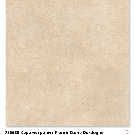
780658 Керамогранит Florim Stone Dordogne