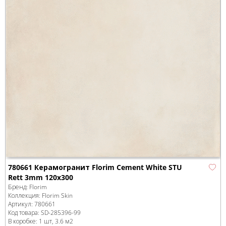
780661 Керамогранит Florim Cement White STU
Rett 3mm 120x300
Бренд:
Florim
Коллекция:
Florim Skin
Артикул:
780661
Код товара:
SD-285396
-99
В коробке
:
1 шт, 3.6 м
2