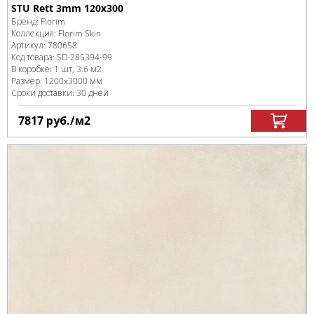
STU Rett 3mm 120x300
Бренд:
Florim
Коллекция:
Florim Skin
Артикул:
780658
Код товара:
SD-285394
-99
В коробке
:
1 шт, 3.6 м
2
Размер:
1200x3000 мм
Сроки доставки: 30 дней
7817
руб.
/м
2