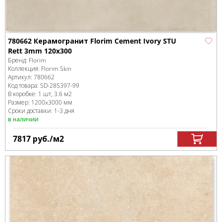
780662 Керамогранит Florim Cement Ivory STU
Rett 3mm 120x300
Бренд:
Florim
Коллекция:
Florim Skin
Артикул:
780662
Код товара:
SD-285397
-99
В коробке
:
1 шт, 3.6 м
2
Размер:
1200x3000 мм
Сроки доставки: 1-3 дня
в наличии
7817
руб.
/м
2