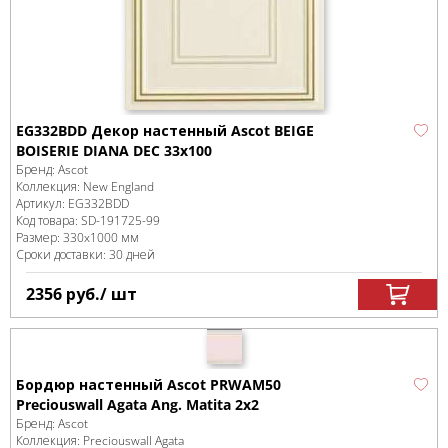
EG332BDD Декор настенный Ascot BEIGE
BOISERIE DIANA DEC 33x100
Бренд:
Ascot
Коллекция:
New England
Артикул:
EG332BDD
Код товара:
SD-191725
-99
Размер:
330x1000 мм
Сроки доставки: 30 дней
2356
руб.
/ шт
Бордюр настенный Ascot PRWAM50
Preciouswall Agata Ang. Matita 2x2
Бренд:
Ascot
Коллекция:
Preciouswall Agata