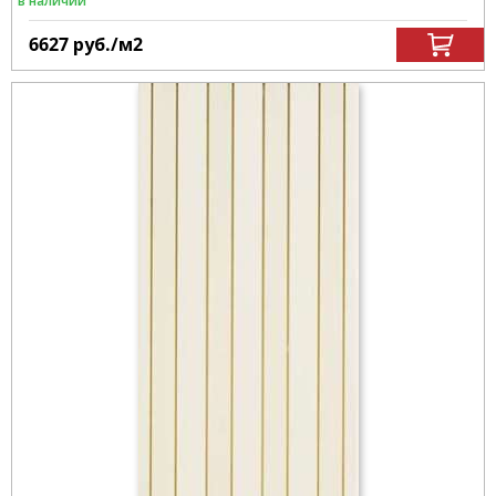
в наличии
6627
руб.
/м
2