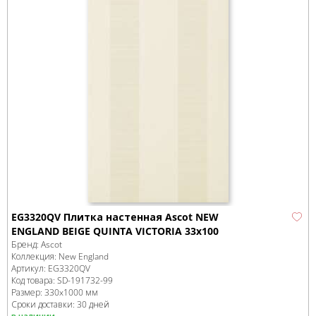
EG3320QV Плитка настенная Ascot NEW
ENGLAND BEIGE QUINTA VICTORIA 33x100
Бренд:
Ascot
Коллекция:
New England
Артикул:
EG3320QV
Код товара:
SD-191732
-99
Размер:
330x1000 мм
Сроки доставки: 30 дней