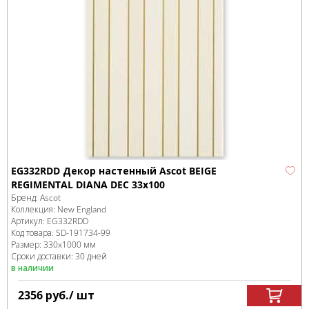
EG332RDD Декор настенный Ascot BEIGE
REGIMENTAL DIANA DEC 33x100
Бренд:
Ascot
Коллекция:
New England
Артикул:
EG332RDD
Код товара:
SD-191734
-99
Размер:
330x1000 мм
Сроки доставки: 30 дней
в наличии
2356
руб.
/ шт