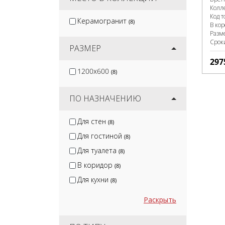
Колл
Код т
Керамогранит
(8)
В ко
Разм
Срок
РАЗМЕР
297
1200x600
(8)
ПО НАЗНАЧЕНИЮ
Для стен
(8)
Для гостиной
(8)
Для туалета
(8)
В коридор
(8)
Для кухни
(8)
Раскрыть