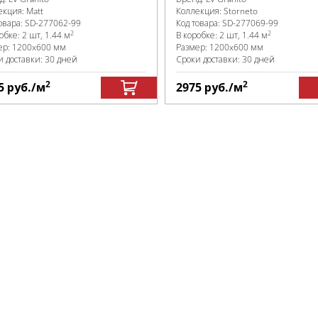
екция:
Matt
Коллекция:
Storneto
овара:
SD-277062
-99
Код товара:
SD-277069
-99
2
2
робке
:
2 шт, 1.44 м
В коробке
:
2 шт, 1.44 м
ер:
1200x600 мм
Размер:
1200x600 мм
и доставки: 30 дней
Сроки доставки: 30 дней
2
2
5
руб.
/м
2975
руб.
/м