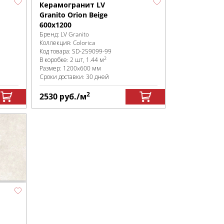
Керамогранит LV
Granito Orion Beige
600x1200
Бренд:
LV Granito
Коллекция:
Colorica
Код товара:
SD-259099
-99
2
В коробке
:
2 шт, 1.44 м
Размер:
1200x600 мм
Сроки доставки: 30 дней
2
2530
руб.
/м