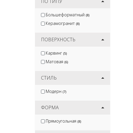
ПО ТИПУ
Большеформатный
(8)
Керамогранит
(8)
ПОВЕРХНОСТЬ
Карвинг
(5)
Матовая
(6)
СТИЛЬ
Модерн
(7)
ФОРМА
Прямоугольная
(8)