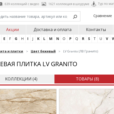
Тур по ма
639 коллекций с видео
1621 коллекция в шоуруме
Сравнение
Акции
Доставка и оплата
Контакты
E
F
G
H
I
J
K
L
M
N
O
P
Q
R
S
T
U
V
нита и плитки
Цвет бежевый
LV Granito (ЛВ Гранито)
ЕВАЯ ПЛИТКА LV GRANITO
КОЛЛЕКЦИИ (
4
)
ТОВАРЫ (
8
)