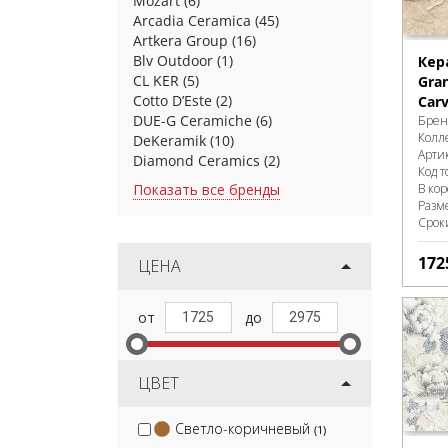
Mozart
(6)
Arcadia Ceramica
(45)
Artkera Group
(16)
Blv Outdoor
(1)
Кер
CL KER
(5)
Gran
Cotto D’Este
(2)
Carv
DUE-G Ceramiche
(6)
Брен
Колл
DeKeramik
(10)
Арти
Diamond Ceramics
(2)
Код т
Показать все бренды
В ко
Разм
Срок
172
ЦЕНА
ЦВЕТ
Светло-коричневый
(1)