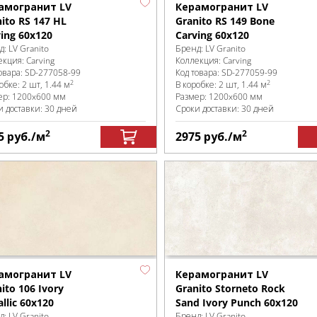
амогранит LV
Керамогранит LV
ito RS 147 HL
Granito RS 149 Bone
ing 60x120
Carving 60x120
д:
LV Granito
Бренд:
LV Granito
екция:
Carving
Коллекция:
Carving
овара:
SD-277058
-99
Код товара:
SD-277059
-99
2
2
робке
:
2 шт, 1.44 м
В коробке
:
2 шт, 1.44 м
ер:
1200x600 мм
Размер:
1200x600 мм
и доставки: 30 дней
Сроки доставки: 30 дней
2
2
5
руб.
/м
2975
руб.
/м
амогранит LV
Керамогранит LV
ito 106 Ivory
Granito Storneto Rock
llic 60x120
Sand Ivory Punch 60x120
д:
LV Granito
Бренд:
LV Granito