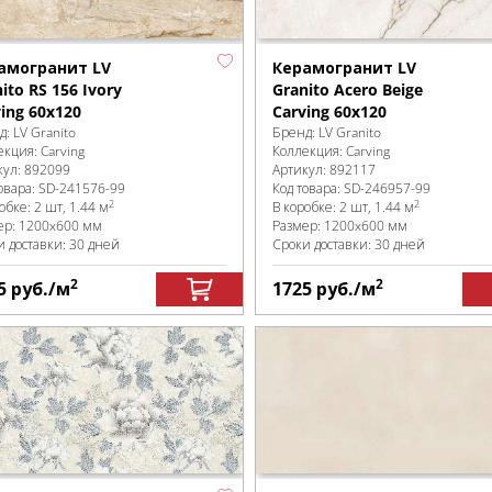
амогранит LV
Керамогранит LV
ito RS 156 Ivory
Granito Acero Beige
ing 60x120
Carving 60x120
д:
LV Granito
Бренд:
LV Granito
екция:
Carving
Коллекция:
Carving
кул:
892099
Артикул:
892117
овара:
SD-241576
-99
Код товара:
SD-246957
-99
2
2
робке
:
2 шт, 1.44 м
В коробке
:
2 шт, 1.44 м
ер:
1200x600 мм
Размер:
1200x600 мм
и доставки: 30 дней
Сроки доставки: 30 дней
2
2
5
руб.
/м
1725
руб.
/м