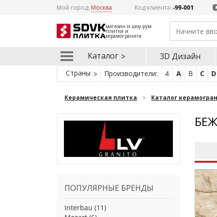
Мой город:
Москва
Код клиента:
-99-001
магазин и шоу-рум
плитки и
керамогранита
Каталог
3D Дизайн
Страны
Производители:
4
A
B
C
D
Керамическая плитка
Каталог керамогра
БЕЖ
ПОПУЛЯРНЫЕ БРЕНДЫ
Interbau
(11)