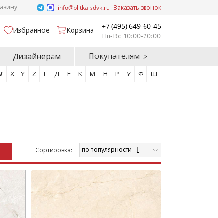
газину
info@plitka-sdvk.ru
Заказать звонок
+7 (495) 649-60-45
Избранное
Корзина
Пн-Вс 10:00-20:00
Покупателям
Дизайнерам
W
X
Y
Z
Г
Д
Е
К
М
Н
Р
У
Ф
Ш
по популярности
Cортировка: