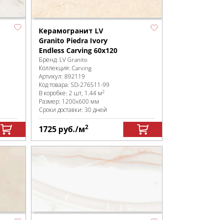
Керамогранит LV
Granito Piedra Ivory
Endless Carving 60x120
Бренд:
LV Granito
Коллекция:
Carving
Артикул:
892119
Код товара:
SD-276511
-99
2
В коробке
:
2 шт, 1.44 м
Размер:
1200x600 мм
Сроки доставки: 30 дней
2
1725
руб.
/м