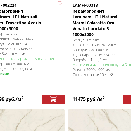
F002224
LAMFF00318
амогранит
Керамогранит
nam _IT I Naturali
Laminam _IT I Naturali
i Travertino Avorio
Marmi Calacatta Oro
1000x3000
Venato Lucidato 5
д:
Laminam
1000x3000
екция:
I Naturali Marmi
Бренд:
Laminam
кул:
LAMF002224
Коллекция:
I Naturali Marmi
овара:
SD-169495
-99
Артикул:
LAMFF00318
2
робке
:
1 шт, 3 м
Код товара:
SD-169334
-99
мальная партия отгрузки 5 штук
2
В коробке
:
1 шт, 3 м
ер:
3000x1000 мм
Минимальная партия отгрузки 5 ш
и доставки: 30 дней
Размер:
3000x1000 мм
личии
Сроки доставки: 30 дней
2
2
99
руб.
/м
11475
руб.
/м