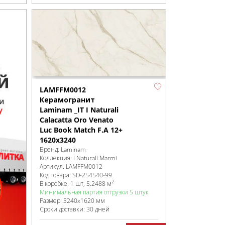
LAMFFM0012
Керамогранит
Laminam _IT I Naturali
Calacatta Oro Venato
Luc Book Match F.A 12+
1620x3240
Бренд:
Laminam
Коллекция:
I Naturali Marmi
Артикул:
LAMFFM0012
Код товара:
SD-254540
-99
2
В коробке
:
1 шт, 5.2488 м
Минимальная партия отгрузки 5 штук
Размер:
3240x1620 мм
Сроки доставки: 30 дней