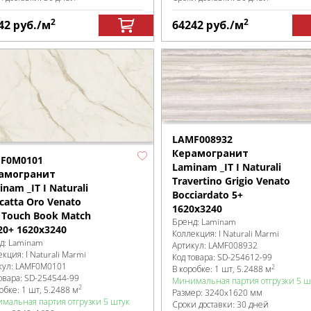
2
2
42
руб.
/м
64242
руб.
/м
LAMF008932
Керамогранит
F0M0101
Laminam _IT I Naturali
амогранит
Travertino Grigio Venato
nam _IT I Naturali
Bocciardato 5+
catta Oro Venato
1620x3240
t Touch Book Match
Бренд:
Laminam
20+ 1620x3240
Коллекция:
I Naturali Marmi
д:
Laminam
Артикул:
LAMF008932
екция:
I Naturali Marmi
Код товара:
SD-254612
-99
кул:
LAMF0M0101
2
В коробке
:
1 шт, 5.2488 м
овара:
SD-254544
-99
Минимальная партия отгрузки 5 ш
2
робке
:
1 шт, 5.2488 м
Размер:
3240x1620 мм
мальная партия отгрузки 5 штук
Сроки доставки: 30 дней