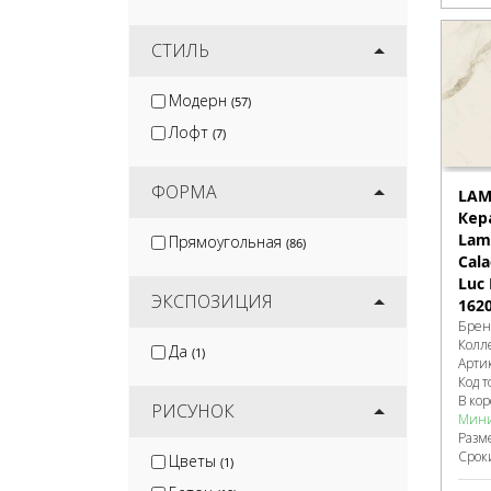
СТИЛЬ
Модерн
(57)
Лофт
(7)
ФОРМА
LAM
Кер
Lami
Прямоугольная
(86)
Cala
Luc 
ЭКСПОЗИЦИЯ
162
Брен
Колл
Да
(1)
Арти
Код т
В ко
РИСУНОК
Мини
Разм
Срок
Цветы
(1)