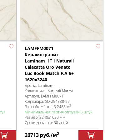
LAMFFM0071
Керамогранит
Laminam _IT I Naturali
Calacatta Oro Venato
Luc Book Match F.A 5+
1620x3240
Бренд:
Laminam
Коллекция:
I Naturali Marmi
Артикул:
LAMFFM0071
Код товара:
SD-254538
-99
2
В коробке
:
1 шт, 5.2488 м
тук
Минимальная партия отгрузки 5 штук
Размер:
3240x1620 мм
Сроки доставки: 30 дней
2
26713
руб.
/м