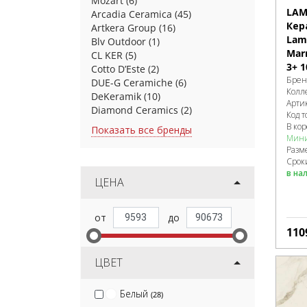
Mozart
(6)
LAM
Arcadia Ceramica
(45)
Кер
Artkera Group
(16)
Lami
Blv Outdoor
(1)
Marm
CL KER
(5)
3+ 
Cotto D’Este
(2)
Брен
DUE-G Ceramiche
(6)
Колл
DeKeramik
(10)
Арти
Diamond Ceramics
(2)
Код т
В ко
Показать все бренды
Мини
Разм
Срок
в на
ЦЕНА
110
ЦВЕТ
Белый
(28)