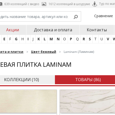
Тур по ма
639 коллекций с видео
1612 коллекций в шоуруме
Сравнение
Акции
Доставка и оплата
Контакты
E
F
G
H
I
J
K
L
M
N
O
P
Q
R
S
T
U
V
нита и плитки
Цвет бежевый
Laminam (Ламинам)
ЕВАЯ ПЛИТКА LAMINAM
КОЛЛЕКЦИИ (
10
)
ТОВАРЫ (
86
)