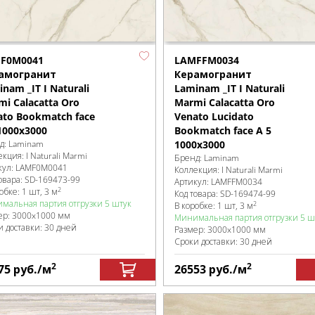
F0M0041
LAMFFM0034
амогранит
Керамогранит
nam _IT I Naturali
Laminam _IT I Naturali
mi Calacatta Oro
Marmi Calacatta Oro
ato Bookmatch face
Venato Lucidato
1000x3000
Bookmatch face A 5
д:
Laminam
1000x3000
екция:
I Naturali Marmi
Бренд:
Laminam
кул:
LAMF0M0041
Коллекция:
I Naturali Marmi
овара:
SD-169473
-99
Артикул:
LAMFFM0034
2
робке
:
1 шт, 3 м
Код товара:
SD-169474
-99
мальная партия отгрузки 5 штук
2
В коробке
:
1 шт, 3 м
ер:
3000x1000 мм
Минимальная партия отгрузки 5 ш
и доставки: 30 дней
Размер:
3000x1000 мм
Сроки доставки: 30 дней
2
2
75
руб.
/м
26553
руб.
/м