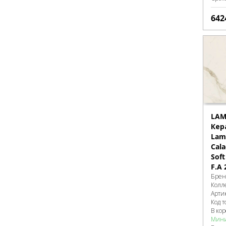
642
LAM
Кер
Lami
Cala
Sof
F.A 
Брен
Колл
Арти
Код т
В ко
Мини