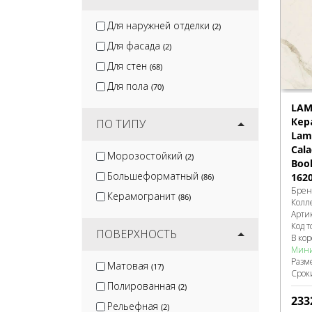
Для наружней отделки
(2)
Для фасада
(2)
Для стен
(68)
Для пола
(70)
LAM
Кер
ПО ТИПУ
Lami
Cala
Морозостойкий
(2)
Boo
Большеформатный
162
(86)
Брен
Керамогранит
(86)
Колл
Арти
Код т
ПОВЕРХНОСТЬ
В ко
Мини
Разм
Матовая
(17)
Срок
Полированная
(2)
233
Рельефная
(2)