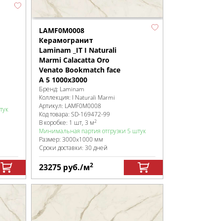
LAMF0M0008
Керамогранит
Laminam _IT I Naturali
Marmi Calacatta Oro
Venato Bookmatch face
A 5 1000x3000
Бренд:
Laminam
Коллекция:
I Naturali Marmi
Артикул:
LAMF0M0008
тук
Код товара:
SD-169472
-99
2
В коробке
:
1 шт, 3 м
Минимальная партия отгрузки 5 штук
Размер:
3000x1000 мм
Сроки доставки: 30 дней
2
23275
руб.
/м