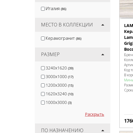
Artkera Group
(16)
Италия
(86)
Jano Tiles
(17)
Wan Sheng
(2)
МЕСТО В КОЛЛЕКЦИИ
LAM
Кер
Lami
Керамогранит
(86)
Grig
Bocc
РАЗМЕР
Брен
Колл
Арти
3240x1620
(39)
Код т
В ко
3000x1000
(17)
Мини
1200x3000
Разм
(15)
Срок
1620x3240
(10)
1000x3000
(3)
Раскрыть
176
ПО НАЗНАЧЕНИЮ