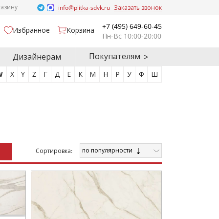
газину
info@plitka-sdvk.ru
Заказать звонок
+7 (495) 649-60-45
Избранное
Корзина
Пн-Вс 10:00-20:00
Покупателям
Дизайнерам
W
X
Y
Z
Г
Д
Е
К
М
Н
Р
У
Ф
Ш
по популярности
Cортировка: