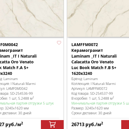
F0M0042
LAMFFM0072
амогранит
Керамогранит
nam _IT I Naturali
Laminam _IT I Naturali
catta Oro Venato
Calacatta Oro Venato
k Match F.A 5+
Luc Book Match F.B 5+
0x3240
1620x3240
д:
Laminam
Бренд:
Laminam
екция:
I Naturali Marmi
Коллекция:
I Naturali Marmi
кул:
LAMF0M0042
Артикул:
LAMFFM0072
овара:
SD-254536
-99
Код товара:
SD-254537
-99
2
2
робке
:
1 шт, 5.2488 м
В коробке
:
1 шт, 5.2488 м
мальная партия отгрузки 5 штук
Минимальная партия отгрузки 5 ш
ер:
3240x1620 мм
Размер:
3240x1620 мм
и доставки: 30 дней
Сроки доставки: 30 дней
2
2
27
руб.
/м
26713
руб.
/м