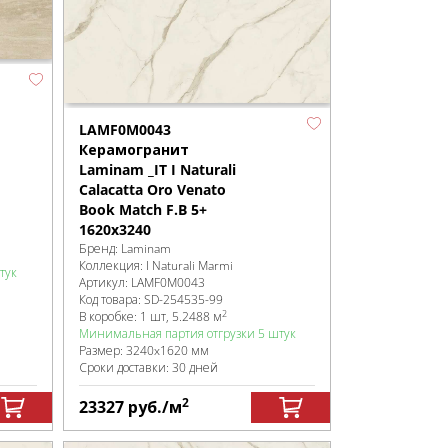
LAMF0M0043
Керамогранит
Laminam _IT I Naturali
Calacatta Oro Venato
Book Match F.B 5+
1620x3240
Бренд:
Laminam
Коллекция:
I Naturali Marmi
тук
Артикул:
LAMF0M0043
Код товара:
SD-254535
-99
2
В коробке
:
1 шт, 5.2488 м
Минимальная партия отгрузки 5 штук
Размер:
3240x1620 мм
Сроки доставки: 30 дней
2
23327
руб.
/м