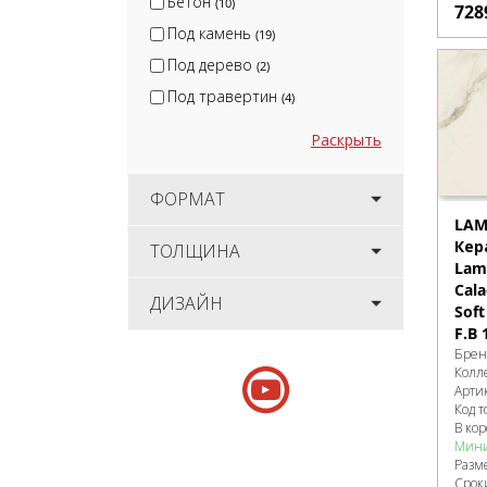
Бетон
(10)
728
Под камень
(19)
Под дерево
(2)
Под травертин
(4)
Раскрыть
ФОРМАТ
LAM
Кер
ТОЛЩИНА
Lami
Cala
ДИЗАЙН
Sof
F.B 
Брен
Колл
Арти
Код т
В ко
Мини
Разм
Срок