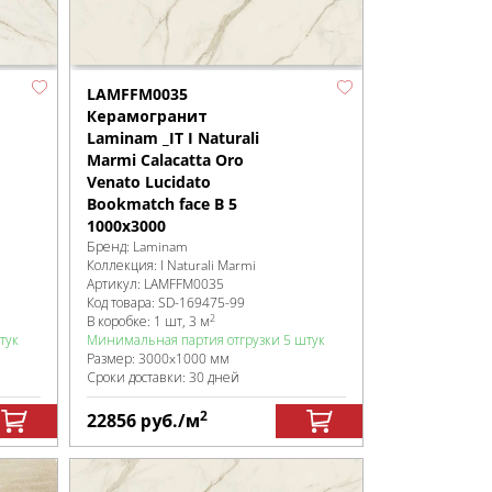
LAMFFM0035
Керамогранит
Laminam _IT I Naturali
Marmi Calacatta Oro
Venato Lucidato
Bookmatch face B 5
1000x3000
Бренд:
Laminam
Коллекция:
I Naturali Marmi
Артикул:
LAMFFM0035
Код товара:
SD-169475
-99
2
В коробке
:
1 шт, 3 м
тук
Минимальная партия отгрузки 5 штук
Размер:
3000x1000 мм
Сроки доставки: 30 дней
2
22856
руб.
/м