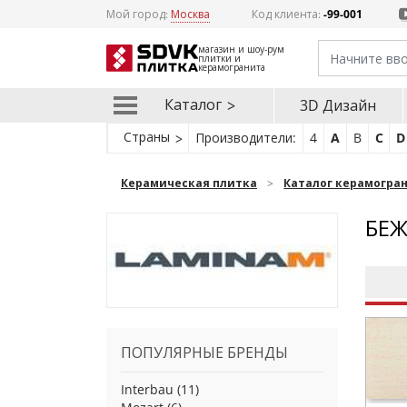
Мой город:
Москва
Код клиента:
-99-001
магазин и шоу-рум
плитки и
керамогранита
Каталог
3D Дизайн
Страны
Производители:
4
A
B
C
D
Керамическая плитка
Каталог керамогра
БЕЖ
ПОПУЛЯРНЫЕ БРЕНДЫ
Interbau
(11)