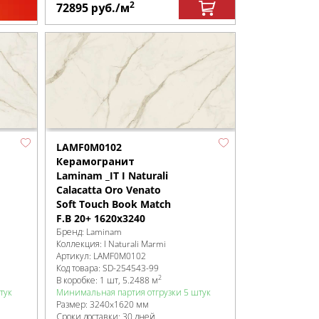
2
72895
руб.
/м
LAMF0M0102
Керамогранит
Laminam _IT I Naturali
Calacatta Oro Venato
Soft Touch Book Match
F.B 20+ 1620x3240
Бренд:
Laminam
Коллекция:
I Naturali Marmi
Артикул:
LAMF0M0102
Код товара:
SD-254543
-99
2
В коробке
:
1 шт, 5.2488 м
тук
Минимальная партия отгрузки 5 штук
Размер:
3240x1620 мм
Сроки доставки: 30 дней