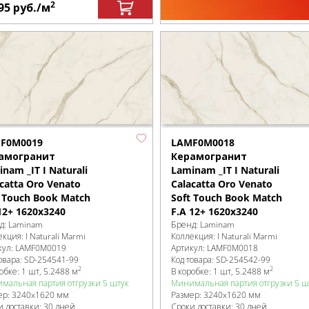
2
95
руб.
/м
F0M0019
LAMF0M0018
амогранит
Керамогранит
nam _IT I Naturali
Laminam _IT I Naturali
catta Oro Venato
Calacatta Oro Venato
t Touch Book Match
Soft Touch Book Match
12+ 1620x3240
F.A 12+ 1620x3240
д:
Laminam
Бренд:
Laminam
екция:
I Naturali Marmi
Коллекция:
I Naturali Marmi
кул:
LAMF0M0019
Артикул:
LAMF0M0018
овара:
SD-254541
-99
Код товара:
SD-254542
-99
2
2
робке
:
1 шт, 5.2488 м
В коробке
:
1 шт, 5.2488 м
мальная партия отгрузки 5 штук
Минимальная партия отгрузки 5 ш
ер:
3240x1620 мм
Размер:
3240x1620 мм
и доставки: 30 дней
Сроки доставки: 30 дней