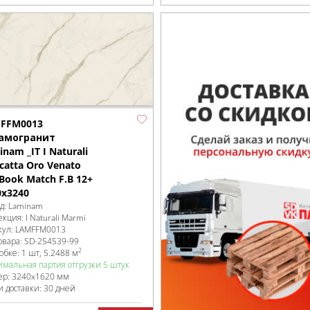
FFM0013
амогранит
nam _IT I Naturali
catta Oro Venato
Book Match F.B 12+
0x3240
д:
Laminam
екция:
I Naturali Marmi
кул:
LAMFFM0013
овара:
SD-254539
-99
2
робке
:
1 шт, 5.2488 м
мальная партия отгрузки 5 штук
ер:
3240x1620 мм
и доставки: 30 дней