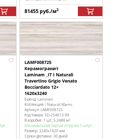
2
81455
руб.
/м
LAMF008725
Керамогранит
Laminam _IT I Naturali
Travertino Grigio Venato
Bocciardato 12+
1620x3240
Бренд:
Laminam
Коллекция:
I Naturali Marmi
Артикул:
LAMF008725
Код товара:
SD-254613
-99
2
В коробке
:
1 шт, 5.2488 м
тук
Минимальная партия отгрузки 5 штук
Размер:
3240x1620 мм
Сроки доставки: 30 дней