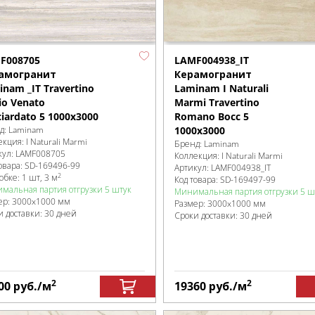
F008705
LAMF004938_IT
амогранит
Керамогранит
nam _IT Travertino
Laminam I Naturali
io Venato
Marmi Travertino
iardato 5 1000x3000
Romano Bocc 5
д:
Laminam
1000x3000
екция:
I Naturali Marmi
Бренд:
Laminam
кул:
LAMF008705
Коллекция:
I Naturali Marmi
овара:
SD-169496
-99
Артикул:
LAMF004938_IT
2
робке
:
1 шт, 3 м
Код товара:
SD-169497
-99
мальная партия отгрузки 5 штук
Минимальная партия отгрузки 5 ш
ер:
3000x1000 мм
Размер:
3000x1000 мм
и доставки: 30 дней
Сроки доставки: 30 дней
2
2
00
руб.
/м
19360
руб.
/м