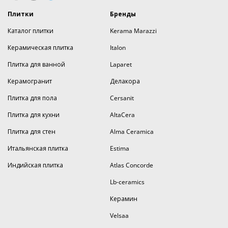
Плитки
Бренды
Каталог плитки
Kerama Marazzi
Керамическая плитка
Italon
Плитка для ванной
Laparet
Керамогранит
Делакора
Плитка для пола
Cersanit
Плитка для кухни
AltaCera
Плитка для стен
Alma Ceramica
Итальянская плитка
Estima
Индийская плитка
Atlas Concorde
Lb-ceramics
Керамин
Velsaa