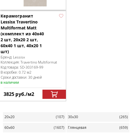
Керамогранит
Lessisx Travertino
Multiformat Matt
(комплект из 40х40
2 шт, 20х20 2 шт,
60х40 1 шт, 40х20 1
шт)
Бренд:
Lessisx
Коллекция:
Travertino Multiformat
Код товара:
SD-303169
-99
В коробке
:
0.72 м
2
Сроки доставки: 30 дней
в наличии
3825
руб.
/м
2
20x20
(107)
30x30
(265)
60x60
(1607)
Глянцевая
(659)