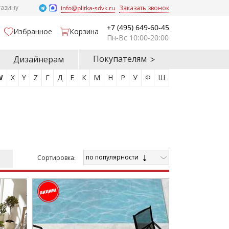
газину
info@plitka-sdvk.ru
Заказать звонок
+7 (495) 649-60-45
Избранное
Корзина
Пн-Вс 10:00-20:00
Покупателям
Дизайнерам
W
X
Y
Z
Г
Д
Е
К
М
Н
Р
У
Ф
Ш
по популярности
Cортировка: