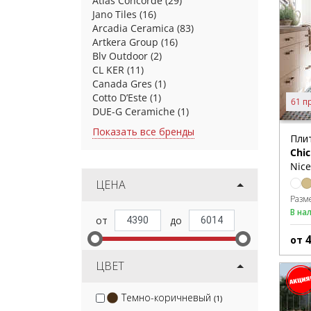
Atlas Concorde
(29)
Jano Tiles
(16)
Arcadia Ceramica
(83)
Artkera Group
(16)
Blv Outdoor
(2)
CL KER
(11)
Canada Gres
(1)
Cotto D’Este
(1)
61 п
DUE-G Ceramiche
(1)
Показать все бренды
Пли
Chic
Nice
ЦЕНА
Разм
В на
от
ЦВЕТ
Темно-коричневый
(1)