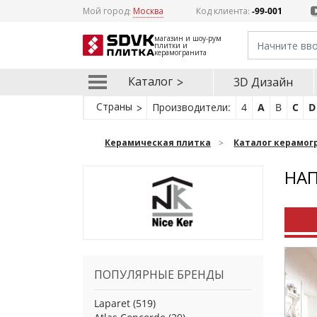
Мой город:
Москва
Код клиента:
-99-001
магазин и шоу-рум
плитки и
керамогранита
Каталог
3D Дизайн
Страны
Производители:
4
A
B
C
D
Керамическая плитка
Каталог керамог
НАП
ПОПУЛЯРНЫЕ БРЕНДЫ
Laparet
(519)