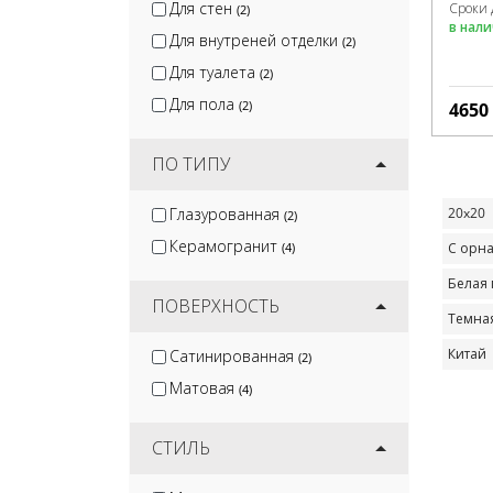
Для стен
Сроки 
(2)
в нал
Для внутреней отделки
(2)
Для туалета
(2)
Для пола
(2)
4650
ПО ТИПУ
Глазурованная
20x20
(2)
Керамогранит
(4)
С орн
Белая 
ПОВЕРХНОСТЬ
Темна
Китай
Сатинированная
(2)
Матовая
(4)
СТИЛЬ