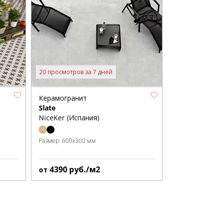
20 просмотров за 7 дней
Керамогранит
Slate
NiceKer (Испания)
Размер:
600x300 мм
4390
руб./м2
от