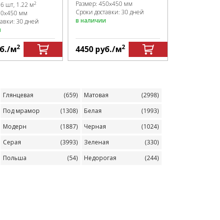
Размер:
450x450 мм
Размер:
450x
2
:
6 шт, 1.22 м
Сроки доставки: 30 дней
Сроки доставк
50x450 мм
в наличии
в наличии
тавки: 30 дней
и
2
2
б.
/м
4450
руб.
/м
4450
руб.
Глянцевая
(659)
Матовая
(2998)
Под мрамор
(1308)
Белая
(1993)
Модерн
(1887)
Черная
(1024)
Серая
(3993)
Зеленая
(330)
Польша
(54)
Недорогая
(244)