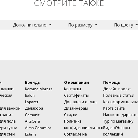
СМОТРИТЕ ТАКЖЕ
Дополнительно
По размеру
По цвету
и
Бренды
О компании
Помощь
 плитки
Kerama Marazzi
Контакты
Дизайн проект
ческая
Italon
Сертификаты
Полезные статьи
Laparet
Доставка и оплата
Как оформить зак
 для ванной
Делакора
Дизайнерам
Карта сайта
гранит
Cersanit
Скидки
Написать директо
для пола
AltaCera
Политика
Тур по магазину
для кухни
Alma Ceramica
конфиденциальности
ВидеоОбзоры
для стен
Estima
Согласие на
коллекций