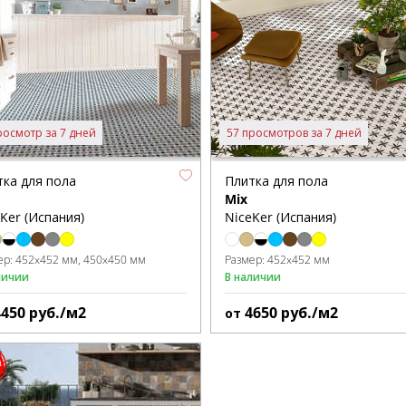
росмотр за 7 дней
57 просмотров за 7 дней
тка для пола
Плитка для пола
Mix
Ker (Испания)
NiceKer (Испания)
ер:
452x452 мм
450x450 мм
Размер:
452x452 мм
личии
В наличии
4450
руб./м2
4650
руб./м2
от