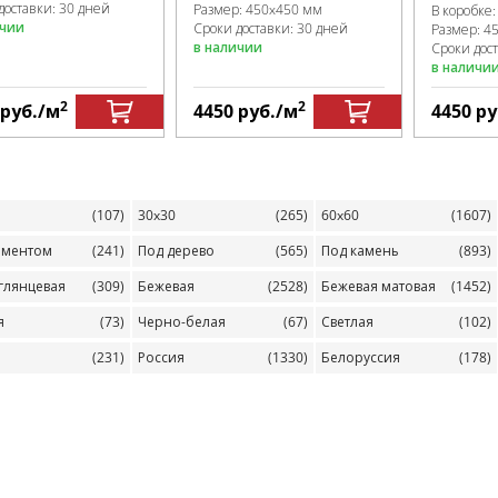
доставки: 30 дней
Размер:
450x450 мм
В коробке
ичии
Сроки доставки: 30 дней
Размер:
4
в наличии
Сроки дос
в наличи
2
2
руб.
/м
4450
руб.
/м
4450
ру
(107)
30x30
(265)
60x60
(1607)
аментом
(241)
Под дерево
(565)
Под камень
(893)
глянцевая
(309)
Бежевая
(2528)
Бежевая матовая
(1452)
я
(73)
Черно-белая
(67)
Светлая
(102)
(231)
Россия
(1330)
Белоруссия
(178)