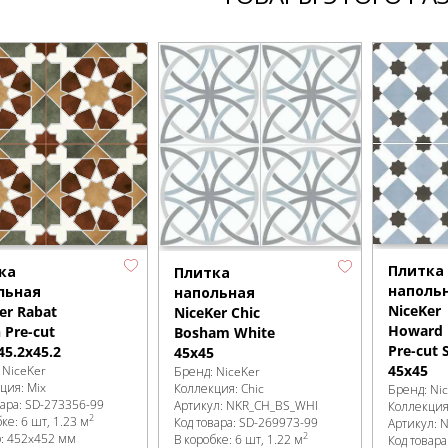
Плитка
ка
Плитка
наполь
льная
напольная
NiceKer
er Rabat
NiceKer Chic
Howard 
 Pre-cut
Bosham White
Pre-cut 
45.2х45.2
45х45
45х45
:
NiceKer
Бренд:
NiceKer
кция:
Mix
Коллекция:
Chic
Бренд:
Ni
вара:
SD-273356
-99
Артикул:
NKR_CH_BS_WHI
Коллекци
2
бке
:
6 шт, 1.23 м
Код товара:
SD-269973
-99
Артикул:
N
2
р:
452x452 мм
В коробке
:
6 шт, 1.22 м
Код товара