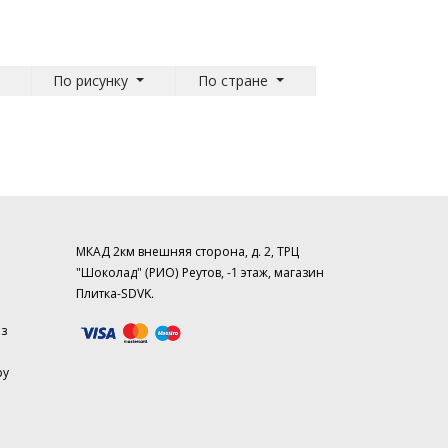
По рисунку
По стране
МКАД 2км внешняя сторона, д. 2, ТРЦ
"Шоколад" (РИО) Реутов, -1 этаж, магазин
Плитка-SDVK.
аз
ру