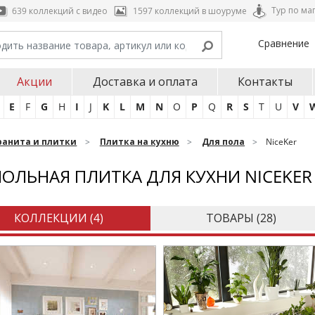
Тур по ма
639 коллекций с видео
1597 коллекций в шоуруме
Сравнение
Акции
Доставка и оплата
Контакты
E
F
G
H
I
J
K
L
M
N
O
P
Q
R
S
T
U
V
ранита и плитки
Плитка на кухню
Для пола
NiceKer
ОЛЬНАЯ ПЛИТКА ДЛЯ КУХНИ NICEKER
КОЛЛЕКЦИИ (
4
)
ТОВАРЫ (
28
)