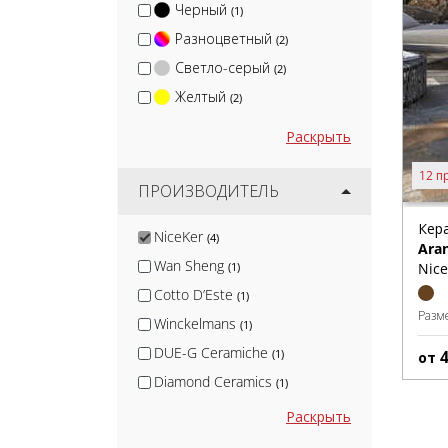
Черный
(1)
Разноцветный
(2)
Светло-серый
(2)
Желтый
(2)
Раскрыть
12 п
ПРОИЗВОДИТЕЛЬ
Кер
NiceKer
(4)
Aran
Wan Sheng
Nice
(1)
Cotto D’Este
(1)
Разм
Winckelmans
(1)
DUE-G Ceramiche
(1)
от
Diamond Ceramics
(1)
KerLab
(1)
Раскрыть
Canada Gres
(1)