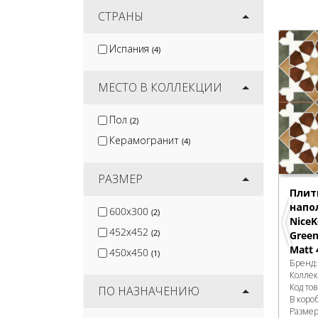
Nadis
СТРАНЫ
(1)
CL KER
(11)
Испания
(4)
Mozart
(13)
Terramic Tiles
(14)
МЕСТО В КОЛЛЕКЦИИ
Пол
(2)
Керамогранит
(4)
РАЗМЕР
Плит
напо
600x300
(2)
NiceK
452x452
(2)
Green
Matt 
450x450
(1)
Бренд
Колле
Код то
ПО НАЗНАЧЕНИЮ
В коро
Разме