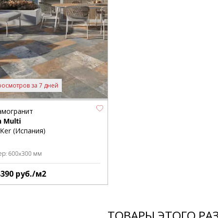
росмотров за 7 дней
амогранит
 Multi
Ker (Испания)
ер:
600x300 мм
4390
руб./м2
ТОВАРЫ ЭТОГО РА