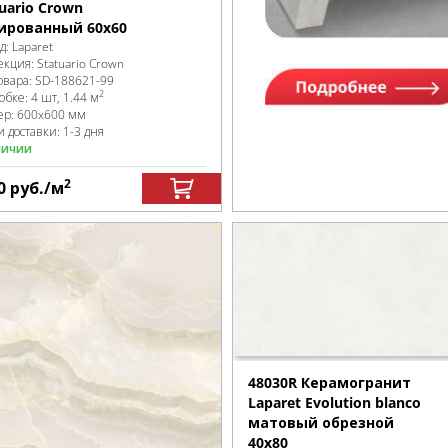
tuario Crown
ированный 60x60
д:
Laparet
екция:
Statuario Crown
овара:
SD-188621
-99
2
робке
:
4 шт, 1.44 м
ер:
600x600 мм
 доставки: 1-3 дня
личии
2
0
руб.
/м
48030R Керамогранит
Laparet Evolution blanco
матовый обрезной
40x80