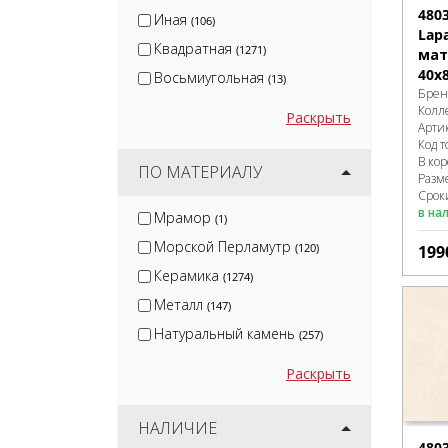
480
Иная
(106)
Lapa
Квадратная
(1271)
мат
40x
Восьмиугольная
(13)
Брен
Колл
Раскрыть
Арти
Код т
В ко
ПО МАТЕРИАЛУ
Разм
Сроки
в на
Мрамор
(1)
Морской Перламутр
(120)
199
Керамика
(1274)
Металл
(147)
Натуральный камень
(257)
Раскрыть
НАЛИЧИЕ
480