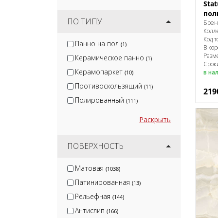
Sta
пол
ПО ТИПУ
Брен
Колл
Код т
Панно на пол
(1)
В ко
Разм
Керамическое панно
(1)
Сроки
Керамопаркет
в на
(10)
Противоскользящий
(11)
219
Полированный
(111)
Раскрыть
ПОВЕРХНОСТЬ
Матовая
(1038)
Патинированная
(13)
Рельефная
(144)
Антислип
(166)