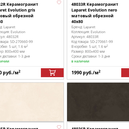
32R Керамогранит
48033R Керамогранит
ret Evolution gris
Laparet Evolution nero
овый обрезной
матовый обрезной
80
40x80
д:
Laparet
Бренд:
Laparet
екция:
Evolution
Коллекция:
Evolution
кул:
48032R
Артикул:
48033R
овара:
SD-270660
-99
Код товара:
SD-270661
-99
2
2
робке
:
5 шт, 1.6 м
В коробке
:
5 шт, 1.6 м
ер:
800x400 мм
Размер:
800x400 мм
 доставки: 1-3 дня
Сроки доставки: 1-3 дня
личии
в наличии
2
2
0
руб.
/м
1990
руб.
/м
35R Керамогранит
48036R Керамогранит