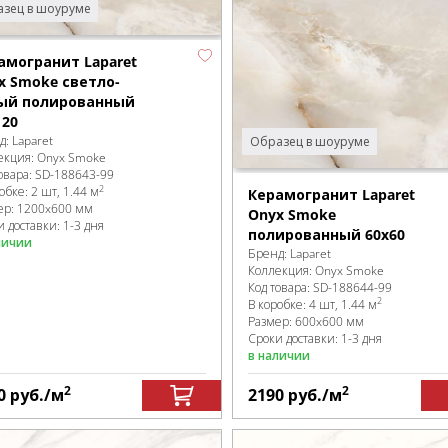
зец в шоуруме
амогранит Laparet
x Smoke светло-
ый полированный
120
д:
Laparet
Образец в шоуруме
екция:
Onyx Smoke
овара:
SD-188643
-99
2
робке
:
2 шт, 1.44 м
Керамогранит Laparet
ер:
1200x600 мм
Onyx Smoke
 доставки: 1-3 дня
полированный 60x60
личии
Бренд:
Laparet
Коллекция:
Onyx Smoke
Код товара:
SD-188644
-99
2
В коробке
:
4 шт, 1.44 м
Размер:
600x600 мм
Сроки доставки: 1-3 дня
в наличии
2
2
0
руб.
/м
2190
руб.
/м