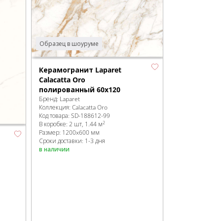
Образец в шоуруме
Керамогранит Laparet
Calacatta Oro
полированный 60x120
Бренд:
Laparet
Коллекция:
Calacatta Oro
Код товара:
SD-188612
-99
2
В коробке
:
2 шт, 1.44 м
Размер:
1200x600 мм
Сроки доставки: 1-3 дня
в наличии