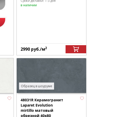
Сроки доставки: 1-3 дня
в наличии
2
2990
руб.
/м
Образец в шоуруме
48031R Керамогранит
Laparet Evolution
mirtillo матовый
обрезной 40x80