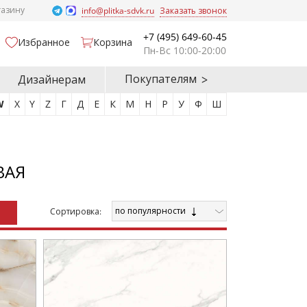
газину
info@plitka-sdvk.ru
Заказать звонок
+7 (495) 649-60-45
Избранное
Корзина
Пн-Вс 10:00-20:00
Покупателям
Дизайнерам
W
X
Y
Z
Г
Д
Е
К
М
Н
Р
У
Ф
Ш
ВАЯ
по популярности
Cортировка: