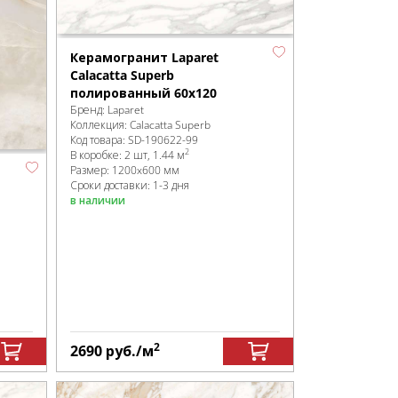
Керамогранит Laparet
Calacatta Superb
полированный 60x120
Бренд:
Laparet
Коллекция:
Calacatta Superb
Код товара:
SD-190622
-99
2
В коробке
:
2 шт, 1.44 м
Размер:
1200x600 мм
Сроки доставки: 1-3 дня
в наличии
2
2690
руб.
/м