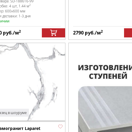
овара:
SD-188616
-99
2
робке
:
4 шт, 1.44 м
ер:
600x600 мм
 доставки: 1-3 дня
личии
2
2
0
руб.
/м
2790
руб.
/м
зец в шоуруме
амогранит Laparet