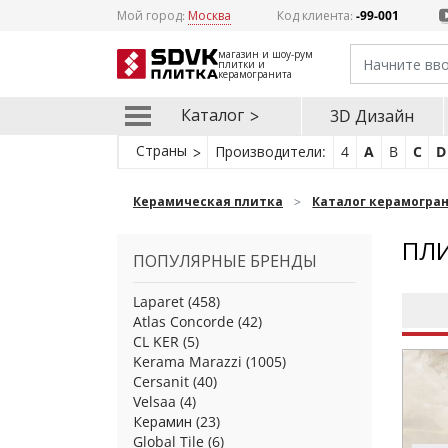
Мой город:
Москва
Код клиента:
-99-001
магазин и шоу-рум
плитки и
керамогранита
Каталог
3D Дизайн
Страны
Производители:
4
A
B
C
D
Керамическая плитка
Каталог керамогра
ПЛИ
ПОПУЛЯРНЫЕ БРЕНДЫ
Laparet
(458)
Atlas Concorde
(42)
CL KER
(5)
Kerama Marazzi
(1005)
Cersanit
(40)
Velsaa
(4)
Керамин
(23)
Global Tile
(6)