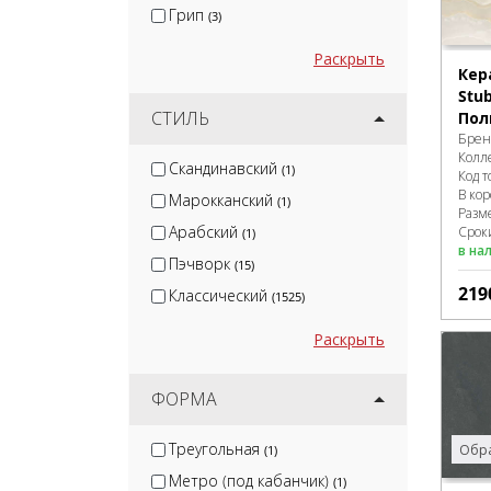
Грип
(3)
Раскрыть
Кер
Stu
СТИЛЬ
Пол
Брен
Колл
Скандинавский
(1)
Код т
В ко
Марокканский
(1)
Разм
Арабский
Сроки
(1)
в на
Пэчворк
(15)
219
Классический
(1525)
Раскрыть
ФОРМА
Треугольная
Обра
(1)
Метро (под кабанчик)
(1)