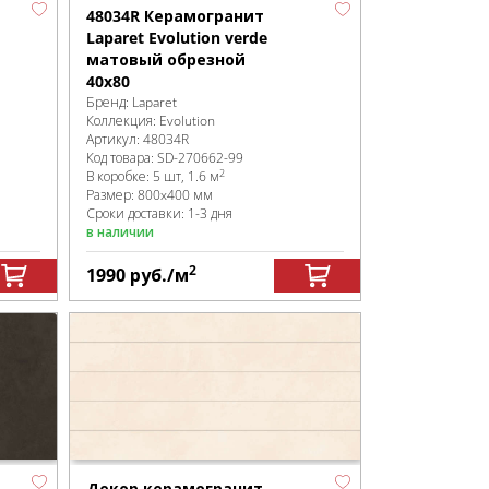
48034R Керамогранит
Laparet Evolution verde
матовый обрезной
40x80
Бренд:
Laparet
Коллекция:
Evolution
Артикул:
48034R
Код товара:
SD-270662
-99
2
В коробке
:
5 шт, 1.6 м
Размер:
800x400 мм
Сроки доставки: 1-3 дня
в наличии
2
1990
руб.
/м
Декор керамогранит