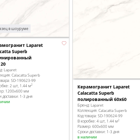
зец в шоуруме
амогранит Laparet
catta Superb
инированный
120
д:
Laparet
екция:
Calacatta Superb
овара:
SD-190623
-99
2
робке
:
2 шт, 1.44 м
Керамогранит Laparet
ер:
1200x600 мм
Calacatta Superb
 доставки: 1-3 дня
полированный 60x60
личии
Бренд:
Laparet
Коллекция:
Calacatta Superb
Код товара:
SD-190624
-99
2
В коробке
:
4 шт, 1.44 м
Размер:
600x600 мм
Сроки доставки: 1-3 дня
в наличии