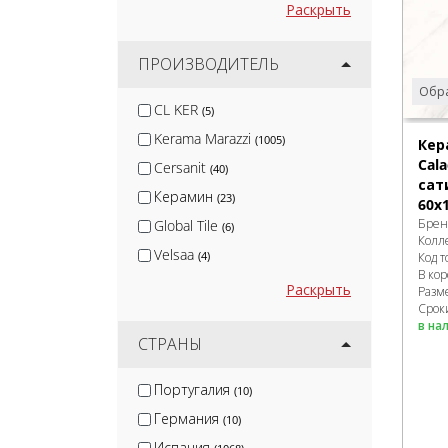
Раскрыть
ПРОИЗВОДИТЕЛЬ
Обра
CL KER
(5)
Kerama Marazzi
(1005)
Кер
Cala
Cersanit
(40)
сат
Керамин
(23)
60x
Брен
Global Tile
(6)
Колл
Velsaa
(4)
Код т
В ко
Gracia Ceramica
(68)
Раскрыть
Разм
Сроки
Keratile
(7)
в на
Monopole
СТРАНЫ
(31)
Керлайф
(39)
Португалия
(10)
Lb-Ceramics
(40)
Германия
(10)
Ceramica Classic
(45)
Испания