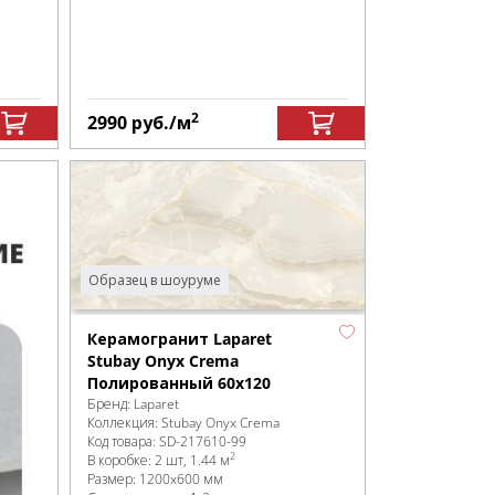
2
2990
руб.
/м
Образец в шоуруме
Керамогранит Laparet
Stubay Onyx Crema
Полированный 60х120
Бренд:
Laparet
Коллекция:
Stubay Onyx Crema
Код товара:
SD-217610
-99
2
В коробке
:
2 шт, 1.44 м
Размер:
1200x600 мм