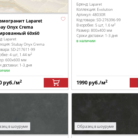
Бренд:
Laparet
Коллекция:
Evolution
Артикул:
48030R
Код товара:
SD-276396
-99
амогранит Laparet
2
В коробке
:
5 шт, 1.6 м
bay Onyх Crema
Размер:
800x400 мм
ированный 60х60
Сроки доставки: 1-3 дня
д:
Laparet
в наличии
екция:
Stubay Onyx Crema
овара:
SD-217611
-99
2
робке
:
4 шт, 1.44 м
ер:
600x600 мм
 доставки: 1-3 дня
личии
2
2
0
руб.
/м
1990
руб.
/м
зец в шоуруме
Образец в шоуруме