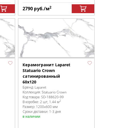
2
2790
руб.
/м
Керамогранит Laparet
Statuario Crown
сатинированный
60x120
Бренд:
Laparet
Коллекция:
Statuario Crown
Код товара:
SD-188620
-99
2
В коробке
:
2 шт, 1.44 м
Размер:
1200x600 мм
Сроки доставки: 1-3 дня
в наличии