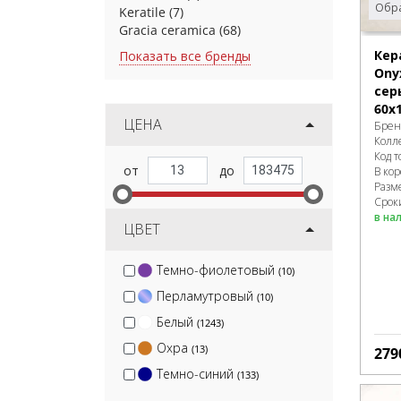
Обра
Keratile
(7)
Gracia ceramica
(68)
Кер
Показать все бренды
Ony
сер
60x
ЦЕНА
Брен
Колл
Код т
В ко
Разм
Сроки
в на
ЦВЕТ
Темно-фиолетовый
(10)
Перламутровый
(10)
Белый
(1243)
Охра
(13)
279
Темно-синий
(133)