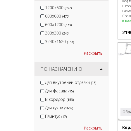
Код т
В ко
1200x600
(657)
Разм
600x600
Сроки
(470)
в на
600x1200
(373)
219
300x300
(246)
3240x1620
(153)
Раскрыть
ПО НАЗНАЧЕНИЮ
Для внутреней отделки
(13)
Для фасада
(15)
В коридор
(153)
Для кухни
(1669)
Обра
Плинтус
(17)
Кер
Раскрыть