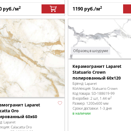
2
2
0
руб.
/м
1190
руб.
/м
Образец в шоуруме
Керамогранит Laparet
Statuario Crown
полированный 60x120
Бренд:
Laparet
Коллекция:
Statuario Crown
Код товара:
SD-188619
-99
2
В коробке
:
2 шт, 1.44 м
Размер:
1200x600 мм
амогранит Laparet
Сроки доставки: 1-3 дня
catta Oro
в наличии
ированный 60x60
д:
Laparet
екция:
Calacatta Oro