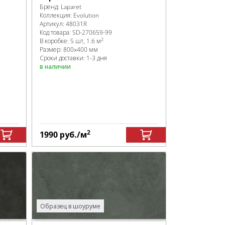
Бренд:
Laparet
Коллекция:
Evolution
Артикул:
48031R
Код товара:
SD-270659
-99
2
В коробке
:
5 шт, 1.6 м
Размер:
800x400 мм
Сроки доставки: 1-3 дня
в наличии
2
1990
руб.
/м
Образец в шоуруме