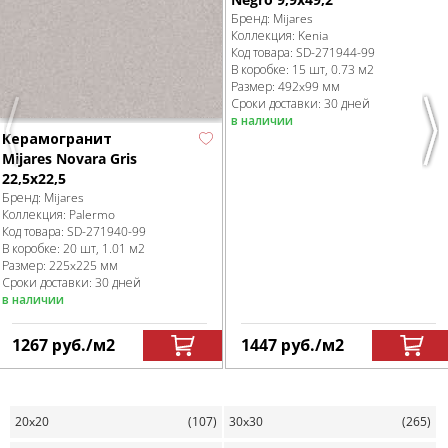
Бренд:
Mijares
Коллекция:
Kenia
Код товара:
SD-271944
-99
В коробке
:
15 шт, 0.73 м
2
Размер:
492x99 мм
Сроки доставки: 30 дней
в наличии
Previous
Nex
Керамогранит
Mijares Novara Gris
22,5х22,5
Бренд:
Mijares
Коллекция:
Palermo
Код товара:
SD-271940
-99
В коробке
:
20 шт, 1.01 м
2
Размер:
225x225 мм
Сроки доставки: 30 дней
в наличии
1267
руб.
/м
2
1447
руб.
/м
2
20x20
(107)
30x30
(265)