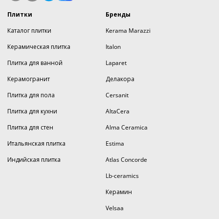
Плитки
Бренды
Каталог плитки
Kerama Marazzi
Керамическая плитка
Italon
Плитка для ванной
Laparet
Керамогранит
Делакора
Плитка для пола
Cersanit
Плитка для кухни
AltaCera
Плитка для стен
Alma Ceramica
Итальянская плитка
Estima
Индийская плитка
Atlas Concorde
Lb-ceramics
Керамин
Velsaa