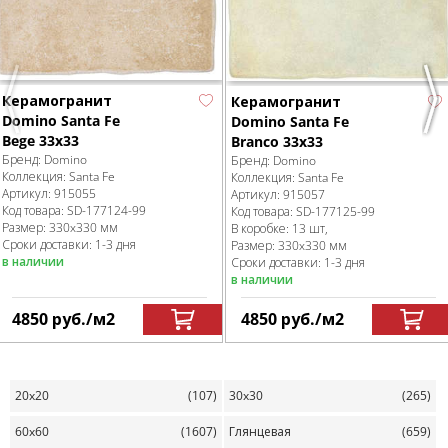
Керамогранит
Керамогранит
Previous
Nex
Domino Santa Fe
Domino Santa Fe
Bege 33x33
Branco 33x33
Бренд:
Domino
Бренд:
Domino
Коллекция:
Santa Fe
Коллекция:
Santa Fe
Артикул:
915055
Артикул:
915057
Код товара:
SD-177124
-99
Код товара:
SD-177125
-99
Размер:
330x330 мм
В коробке
:
13 шт,
Сроки доставки: 1-3 дня
Размер:
330x330 мм
в наличии
Сроки доставки: 1-3 дня
в наличии
4850
руб.
/м
2
4850
руб.
/м
2
20x20
(107)
30x30
(265)
60x60
(1607)
Глянцевая
(659)