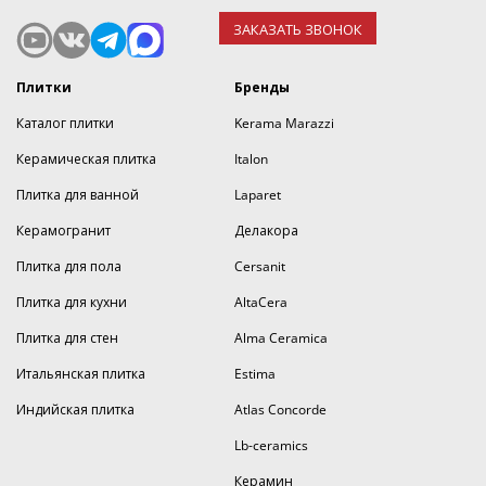
ЗАКАЗАТЬ ЗВОНОК
Плитки
Бренды
Каталог плитки
Kerama Marazzi
Керамическая плитка
Italon
Плитка для ванной
Laparet
Керамогранит
Делакора
Плитка для пола
Cersanit
Плитка для кухни
AltaCera
Плитка для стен
Alma Ceramica
Итальянская плитка
Estima
Индийская плитка
Atlas Concorde
Lb-ceramics
Керамин