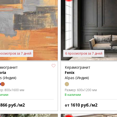
росмотров за 7 дней
6 просмотров за 7 дней
амогранит
Керамогранит
oria
Fenix
s (Индия)
Alpas (Индия)
ер:
800x1600 мм
Размер:
600x1200 мм
личии
В наличии
1866
руб./м2
1610
руб./м2
от