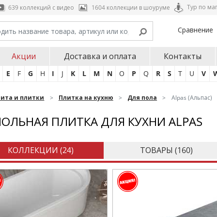
Тур по ма
639 коллекций с видео
1604 коллекции в шоуруме
Сравнение
Акции
Доставка и оплата
Контакты
E
F
G
H
I
J
K
L
M
N
O
P
Q
R
S
T
U
V
нита и плитки
Плитка на кухню
Для пола
Alpas (Альпас)
ОЛЬНАЯ ПЛИТКА ДЛЯ КУХНИ ALPAS
КОЛЛЕКЦИИ (
24
)
ТОВАРЫ (
160
)