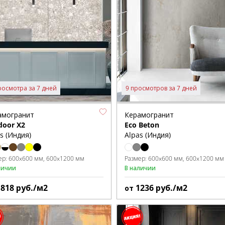
росмотра за 7 дней
9 просмотров за 7 дней
амогранит
Керамогранит
door X2
Eco Beton
s (Индия)
Alpas (Индия)
ер:
600x600 мм
600x1200 мм
Размер:
600x600 мм
600x1200 мм
личии
В наличии
1818
руб./м2
1236
руб./м2
от