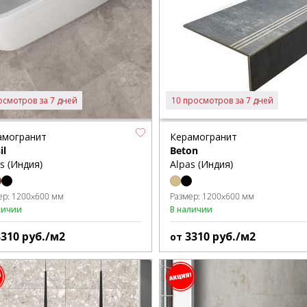
осмотров за 7 дней
10 просмотров за 7 дней
амогранит
Керамогранит
il
Beton
s (Индия)
Alpas (Индия)
ер:
1200x600 мм
Размер:
1200x600 мм
личии
В наличии
3310
руб./м2
3310
руб./м2
от