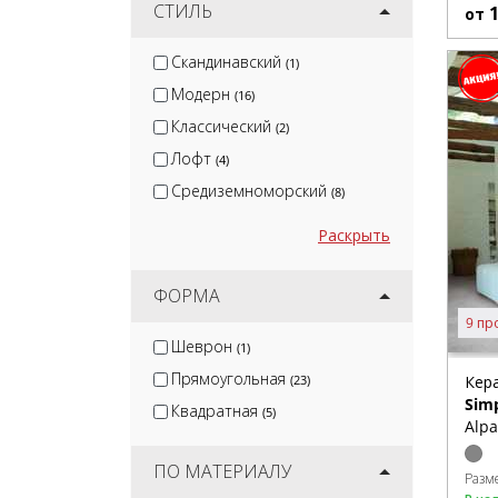
СТИЛЬ
от
Скандинавский
(1)
Модерн
(16)
Классический
(2)
Лофт
(4)
Средиземноморский
(8)
Раскрыть
ФОРМА
9 пр
Шеврон
(1)
Прямоугольная
Кер
(23)
Sim
Квадратная
(5)
Alpa
ПО МАТЕРИАЛУ
Разм