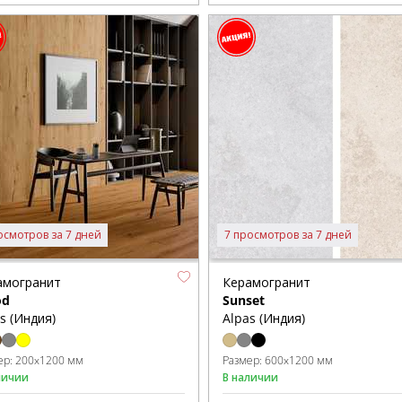
осмотров за 7 дней
7 просмотров за 7 дней
амогранит
Керамогранит
od
Sunset
s (Индия)
Alpas (Индия)
ер:
200x1200 мм
Размер:
600x1200 мм
личии
В наличии