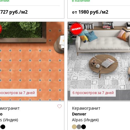
личии
В наличии
1727
руб./м2
1980
руб./м2
от
росмотров за 7 дней
6 просмотров за 7 дней
амогранит
Керамогранит
to
Denver
s (Индия)
Alpas (Индия)