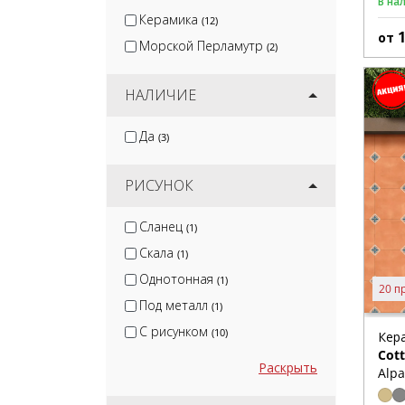
В на
Керамика
(12)
от
Морской Перламутр
(2)
НАЛИЧИЕ
Да
(3)
РИСУНОК
Сланец
(1)
Скала
(1)
Однотонная
(1)
20 п
Под металл
(1)
С рисунком
(10)
Кер
Cot
Раскрыть
Alpa