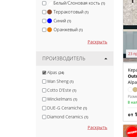
Белый/Слоновая кость
(1)
Терракотовый
(1)
Синий
(1)
Оранжевый
(1)
Раскрыть
23 п
ПРОИЗВОДИТЕЛЬ
Кер
Alpas
(24)
Out
Wan Sheng
Alpa
(1)
Cotto D’Este
(1)
Разм
Winckelmans
(1)
В на
DUE-G Ceramiche
(1)
от
Diamond Ceramics
(1)
KerLab
(1)
Раскрыть
Canada Gres
(1)