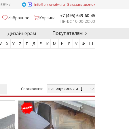
газину
info@plitka-sdvk.ru
Заказать звонок
+7 (495) 649-60-45
Избранное
Корзина
Пн-Вс 10:00-20:00
Покупателям
Дизайнерам
W
X
Y
Z
Г
Д
Е
К
М
Н
Р
У
Ф
Ш
по популярности
Cортировка: