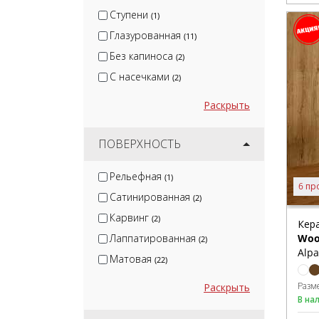
Ступени
(1)
Глазурованная
(11)
Без капиноса
(2)
С насечками
(2)
Раскрыть
ПОВЕРХНОСТЬ
Рельефная
(1)
6 пр
Сатинированная
(2)
Карвинг
(2)
Кер
Лаппатированная
Wo
(2)
Alpa
Матовая
(22)
Разм
Раскрыть
В на