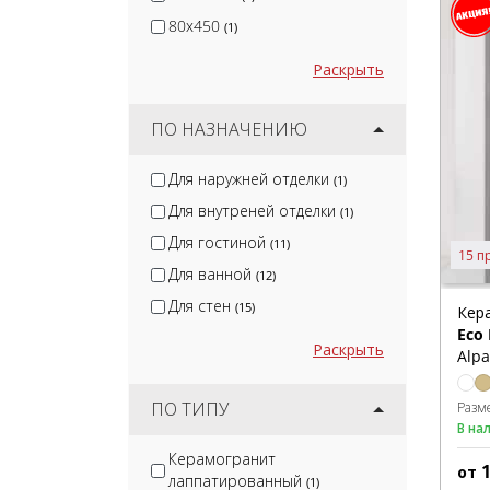
80x450
(1)
Раскрыть
ПО НАЗНАЧЕНИЮ
Для наружней отделки
(1)
Для внутреней отделки
(1)
Для гостиной
(11)
15 п
Для ванной
(12)
Для стен
(15)
Кер
Eco
Раскрыть
Alpa
ПО ТИПУ
Разм
В на
Керамогранит
от
лаппатированный
(1)