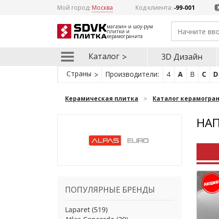
Мой город:
Москва
Код клиента:
-99-001
магазин и шоу-рум
плитки и
керамогранита
Каталог
3D Дизайн
Страны
Производители:
4
A
B
C
D
Керамическая плитка
Каталог керамогра
НАП
ПОПУЛЯРНЫЕ БРЕНДЫ
Laparet
(519)