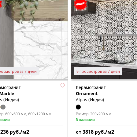
росмотров за 7 дней
9 просмотров за 7 дней
амогранит
Керамогранит
 Marble
Ornament
s (Индия)
Alpas (Индия)
ер:
600x600 мм
600x1200 мм
Размер:
200x200 мм
личии
В наличии
1236
руб./м2
3818
руб./м2
от