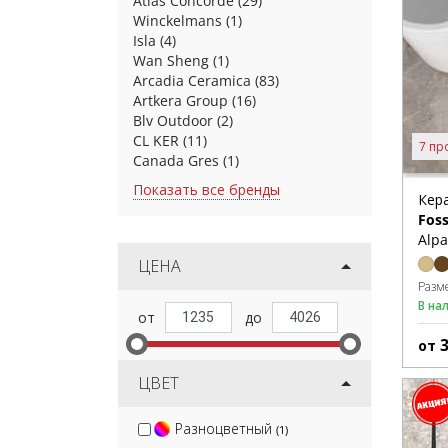
Atlas Concorde
(29)
Winckelmans
(1)
Isla
(4)
Wan Sheng
(1)
Arcadia Ceramica
(83)
Artkera Group
(16)
Blv Outdoor
(2)
CL KER
(11)
7 пр
Canada Gres
(1)
Показать все бренды
Кер
Foss
Alpa
ЦЕНА
Разм
В на
от
ЦВЕТ
Разноцветный
(1)