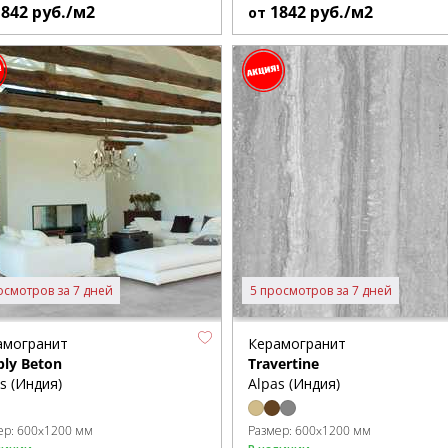
1842
руб./м2
1842
руб./м2
от
осмотров за 7 дней
5 просмотров за 7 дней
амогранит
Керамогранит
ply Beton
Travertine
s (Индия)
Alpas (Индия)
ер:
600x1200 мм
Размер:
600x1200 мм