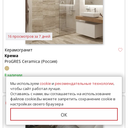
16 просмотров за 7 дней
Керамогранит
Крема
ProGRES Ceramica (Россия)
В наличии
Мы используем
cookie
и
рекомендательные технологии
,
1920
руб./м2
от
чтобы сайт работал лучше.
Оставаясь с нами, вы соглашаетесь на использование
файлов cookie.Вы можете запретить сохранение cookie в
настройках своего браузера
ОК