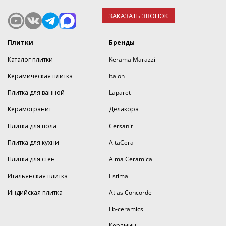
ЗАКАЗАТЬ ЗВОНОК
Плитки
Бренды
Каталог плитки
Kerama Marazzi
Керамическая плитка
Italon
Плитка для ванной
Laparet
Керамогранит
Делакора
Плитка для пола
Cersanit
Плитка для кухни
AltaCera
Плитка для стен
Alma Ceramica
Итальянская плитка
Estima
Индийская плитка
Atlas Concorde
Lb-ceramics
Керамин