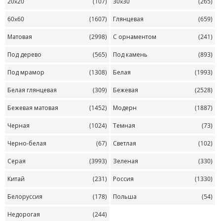
20x20
(107)
30x30
(265)
60x60
(1607)
Глянцевая
(659)
Матовая
(2998)
С орнаментом
(241)
Под дерево
(565)
Под камень
(893)
Под мрамор
(1308)
Белая
(1993)
Белая глянцевая
(309)
Бежевая
(2528)
Бежевая матовая
(1452)
Модерн
(1887)
Черная
(1024)
Темная
(73)
Черно-белая
(67)
Светлая
(102)
Серая
(3993)
Зеленая
(330)
Китай
(231)
Россия
(1330)
Белоруссия
(178)
Польша
(54)
Недорогая
(244)