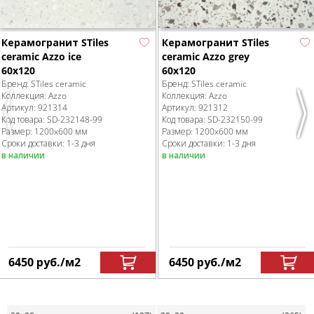
Керамогранит STiles
Керамогранит STiles
ceramic Azzo ice
ceramic Azzo grey
60х120
60х120
Бренд:
STiles ceramic
Бренд:
STiles ceramic
Коллекция:
Azzo
Коллекция:
Azzo
Артикул:
921314
Артикул:
921312
Previous
Nex
Код товара:
SD-232148
-99
Код товара:
SD-232150
-99
Размер:
1200x600 мм
Размер:
1200x600 мм
Сроки доставки: 1-3 дня
Сроки доставки: 1-3 дня
в наличии
в наличии
6450
руб.
/м
2
6450
руб.
/м
2