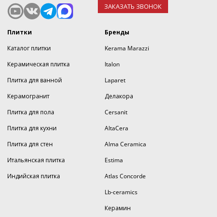
ЗАКАЗАТЬ ЗВОНОК
Плитки
Бренды
Каталог плитки
Kerama Marazzi
Керамическая плитка
Italon
Плитка для ванной
Laparet
Керамогранит
Делакора
Плитка для пола
Cersanit
Плитка для кухни
AltaCera
Плитка для стен
Alma Ceramica
Итальянская плитка
Estima
Индийская плитка
Atlas Concorde
Lb-ceramics
Керамин