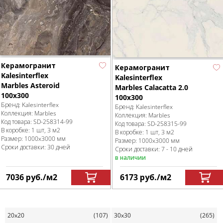
Керамогранит
Керамогранит
Kalesinterflex
Kalesinterflex
Marbles Asteroid
Marbles Calacatta 2.0
100x300
100x300
Бренд:
Kalesinterflex
Бренд:
Kalesinterflex
Коллекция:
Marbles
Коллекция:
Marbles
Код товара:
SD-258314
-99
Код товара:
SD-258315
-99
В коробке
:
1 шт, 3 м
2
В коробке
:
1 шт, 3 м
2
Размер:
1000x3000 мм
Размер:
1000x3000 мм
Сроки доставки: 30 дней
Сроки доставки: 7 - 10 дней
в наличии
7036
руб.
/м
2
6173
руб.
/м
2
20x20
(107)
30x30
(265)