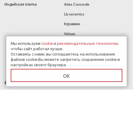
Индийская плитка
Atlas Concorde
Lb-ceramics
Керамин
Velsaa
Мы используем
cookie
и
рекомендательные технологии
,
Vitra
чтобы сайт работал лучше.
Mainzu
Оставаясь с нами, вы соглашаетесь на использование
файлов cookie.Вы можете запретить сохранение cookie в
Ragno
настройках своего браузера
Equipe
ОК
О компании
Помощь
Контакты
Дизайн проект
Сертификаты
Полезные статьи
Доставка и оплата
Как оформить заказ
Дизайнерам
Карта сайта
Скидки
Написать директору