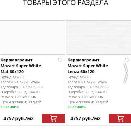
ТОВАРЫ ЭТОГО РАЗДЕЛА
Керамогранит
Керамогранит
Mozart Super White
Mozart Super White
Mat 60x120
Lenza 60x120
Previous
Nex
Бренд:
Mozart
Бренд:
Mozart
Коллекция:
Super White
Коллекция:
Super White
Код товара:
SD-279065
-99
Код товара:
SD-279066
-99
В коробке
:
2 шт, 1.44 м
2
В коробке
:
2 шт, 1.44 м
2
Размер:
1200x600 мм
Размер:
1200x600 мм
Сроки доставки: 30 дней
Сроки доставки: 30 дней
в наличии
в наличии
4757
руб.
/м
2
4757
руб.
/м
2