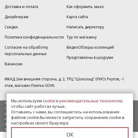
Доставка и оплата
Как оформить заказ
Дизайнерам
Карта сайта
Скидки
Написать директору
Политика конфиденциальности
Тур по магазину
Согласие на обработку
ВидеоОбзоры коллекций
персональных данных
Представлены в шоуруме
Вакансии
МКАД 2км внешняя сторона, д. 2, ТРЦ "Шоколад" (РИО) Реутов, -1
этаж, магазин Плитка-SDVK.
Мы используем
cookie
и
рекомендательные технологии
,
© 2009—2026 г. Все права защищены
чтобы сайт работал лучше.
Обращаем Ваше внимание на то, что данный интернет-сайт носит
Оставаясь с нами, вы соглашаетесь на использование
исключительно информационный характер и ни при каких условиях
файлов cookie.Вы можете запретить сохранение cookie в
информационные материалы и цены, размещенные на сайте, не
настройках своего браузера
являются публичной офертой, определяемой положениями Статьи
437 Гражданского кодекса РФ.
ОК