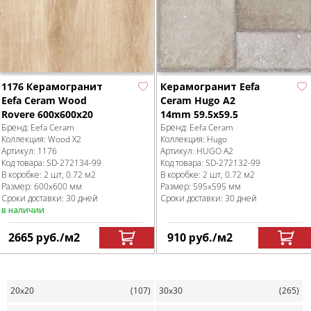
1176 Керамогранит
Керамогранит Eefa
Eefa Ceram Wood
Ceram Hugo A2
Rovere 600x600x20
14mm 59.5x59.5
Бренд:
Eefa Ceram
Бренд:
Eefa Ceram
Коллекция:
Wood X2
Коллекция:
Hugo
Артикул:
1176
Артикул:
HUGO A2
Код товара:
SD-272134
-99
Код товара:
SD-272132
-99
В коробке
:
2 шт, 0.72 м
2
В коробке
:
2 шт, 0.72 м
2
Размер:
600x600 мм
Размер:
595x595 мм
Сроки доставки: 30 дней
Сроки доставки: 30 дней
в наличии
2665
руб.
/м
2
910
руб.
/м
2
20x20
(107)
30x30
(265)