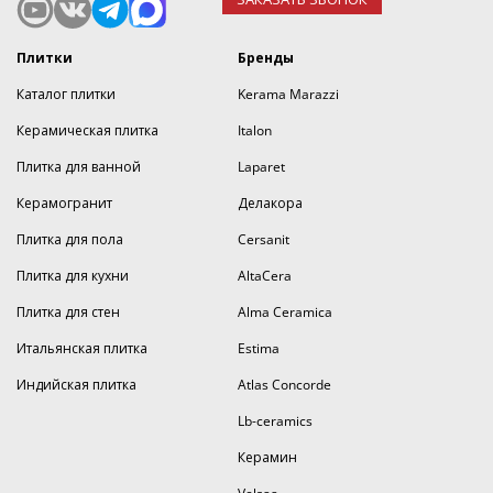
Плитки
Бренды
Каталог плитки
Kerama Marazzi
Керамическая плитка
Italon
Плитка для ванной
Laparet
Керамогранит
Делакора
Плитка для пола
Cersanit
Плитка для кухни
AltaCera
Плитка для стен
Alma Ceramica
Итальянская плитка
Estima
Индийская плитка
Atlas Concorde
Lb-ceramics
Керамин