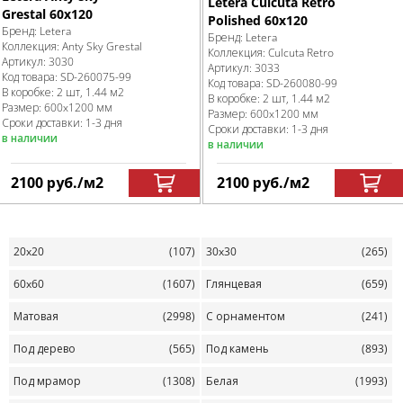
Letera Culcuta Retro
Grestal 60x120
Polished 60x120
Бренд:
Letera
Бренд:
Letera
Коллекция:
Anty Sky Grestal
Коллекция:
Culcuta Retro
Артикул:
3030
Артикул:
3033
Код товара:
SD-260075
-99
Код товара:
SD-260080
-99
В коробке
:
2 шт, 1.44 м
2
В коробке
:
2 шт, 1.44 м
2
Размер:
600x1200 мм
Размер:
600x1200 мм
Сроки доставки: 1-3 дня
Сроки доставки: 1-3 дня
в наличии
в наличии
2100
руб.
/м
2
2100
руб.
/м
2
20x20
(107)
30x30
(265)
60x60
(1607)
Глянцевая
(659)
Матовая
(2998)
С орнаментом
(241)
Под дерево
(565)
Под камень
(893)
Под мрамор
(1308)
Белая
(1993)