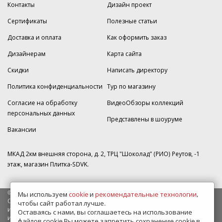
Контакты
Дизайн проект
Сертификаты
Полезные статьи
Доставка и оплата
Как оформить заказ
Дизайнерам
Карта сайта
Скидки
Написать директору
Политика конфиденциальности
Тур по магазину
Согласие на обработку
ВидеоОбзоры коллекций
персональных данных
Представлены в шоуруме
Вакансии
МКАД 2км внешняя сторона, д. 2, ТРЦ "Шоколад" (РИО) Реутов, -1
этаж, магазин Плитка-SDVK.
© 2009—2026 г. Все права защищены
Мы используем
cookie
и
рекомендательные технологии
,
Обращаем Ваше внимание на то, что данный интернет-сайт носит
чтобы сайт работал лучше.
исключительно информационный характер и ни при каких условиях
Оставаясь с нами, вы соглашаетесь на использование
информационные материалы и цены, размещенные на сайте, не
файлов cookie.Вы можете запретить сохранение cookie в