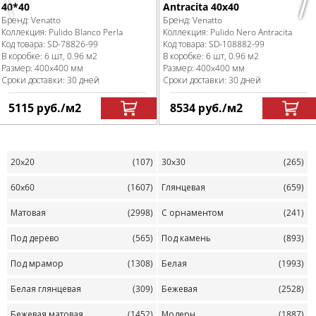
Previous
Nex
40*40
Antracita 40х40
Бренд:
Venatto
Бренд:
Venatto
Коллекция:
Pulido Blanco Perla
Коллекция:
Pulido Nero Antracita
Код товара:
SD-78826
-99
Код товара:
SD-108882
-99
В коробке
:
6 шт, 0.96 м
2
В коробке
:
6 шт, 0.96 м
2
Размер:
400x400 мм
Размер:
400x400 мм
Сроки доставки: 30 дней
Сроки доставки: 30 дней
5115
руб.
/м
2
8534
руб.
/м
2
20x20
(107)
30x30
(265)
60x60
(1607)
Глянцевая
(659)
Матовая
(2998)
С орнаментом
(241)
Под дерево
(565)
Под камень
(893)
Под мрамор
(1308)
Белая
(1993)
Белая глянцевая
(309)
Бежевая
(2528)
Бежевая матовая
(1452)
Модерн
(1887)