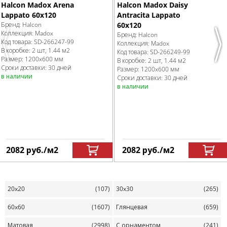
Halcon Madox Daisy
Halcon Madox Arena
Antracita Lappato
Lappato 60x120
60x120
Бренд:
Halcon
Коллекция:
Madox
Бренд:
Halcon
Код товара:
SD-266247
-99
Коллекция:
Madox
Previous
Nex
В коробке
:
2 шт, 1.44 м
2
Код товара:
SD-266249
-99
Размер:
1200x600 мм
В коробке
:
2 шт, 1.44 м
2
Сроки доставки: 30 дней
Размер:
1200x600 мм
в наличии
Сроки доставки: 30 дней
в наличии
2082
руб.
/м
2
2082
руб.
/м
2
20x20
(107)
30x30
(265)
60x60
(1607)
Глянцевая
(659)
Матовая
(2998)
С орнаментом
(241)