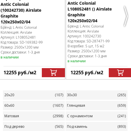
Antic Colonial
Antic Colonial
L108052481 () Airslate
(100242730) Airslate
Graphite
Graphite
Previous
Nex
120x250x02/04
120x250x02/04
Бренд:
L Antic Colonial
Бренд:
L Antic Colonial
Коллекция:
Airslate
Коллекция:
Airslate
Артикул:
100242730
Артикул:
L108052481
Код товара:
SD-287471
-99
Код товара:
SD-169382
-99
В коробке
:
5 шт, 15 м
2
Размер:
2500x1200 мм
Размер:
2500x1200 мм
Сроки доставки: 1-3 дня
Сроки доставки: 1-3 дня
в наличии
в наличии
12255
руб.
/м
2
12255
руб.
/м
2
20x20
(107)
30x30
(265)
60x60
(1607)
Глянцевая
(659)
Матовая
(2998)
С орнаментом
(241)
Под дерево
(565)
Под камень
(893)