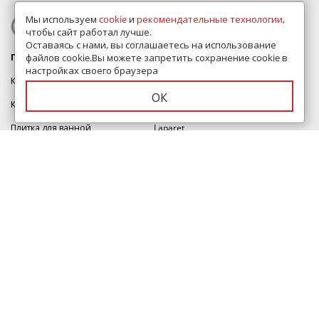
ЗАКАЗАТЬ ЗВОНОК
Мы используем
cookie
и
рекомендательные технологии
,
чтобы сайт работал лучше.
Оставаясь с нами, вы соглашаетесь на использование
файлов cookie.Вы можете запретить сохранение cookie в
Плитки
Бренды
настройках своего браузера
Каталог плитки
Kerama Marazzi
ОК
Керамическая плитка
Italon
Плитка для ванной
Laparet
Керамогранит
Делакора
Плитка для пола
Cersanit
Плитка для кухни
AltaCera
Плитка для стен
Alma Ceramica
Итальянская плитка
Estima
Индийская плитка
Atlas Concorde
Lb-ceramics
Керамин