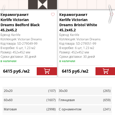
Керамогранит
Керамогранит
Previous
Nex
Kerlife Victorian
Kerlife Victorian
Dreams Bedford Black
Dreams Bristol White
45,2x45,2
45,2x45,2
Бренд:
Kerlife
Бренд:
Kerlife
Коллекция:
Victorian Dreams
Коллекция:
Victorian Dreams
Код товара:
SD-279049
-99
Код товара:
SD-279051
-99
В коробке
:
6 шт, 1.23 м
2
В коробке
:
6 шт, 1.23 м
2
Размер:
452x452 мм
Размер:
452x452 мм
Сроки доставки: 30 дней
Сроки доставки: 30 дней
в наличии
в наличии
6415
руб.
/м
2
6415
руб.
/м
2
20x20
(107)
30x30
(265)
60x60
(1607)
Глянцевая
(659)
Матовая
(2998)
С орнаментом
(241)