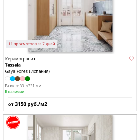
11 просмотров за 7 дней
Керамогранит
Tessela
Gaya Fores (Испания)
Размер:
331x331 мм
В наличии
3150
руб./м2
от