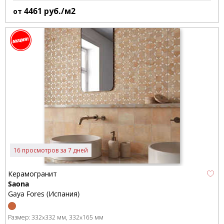
4461
руб./м2
от
16 просмотров за 7 дней
Керамогранит
Saona
Gaya Fores (Испания)
Размер:
332x332 мм
332x165 мм