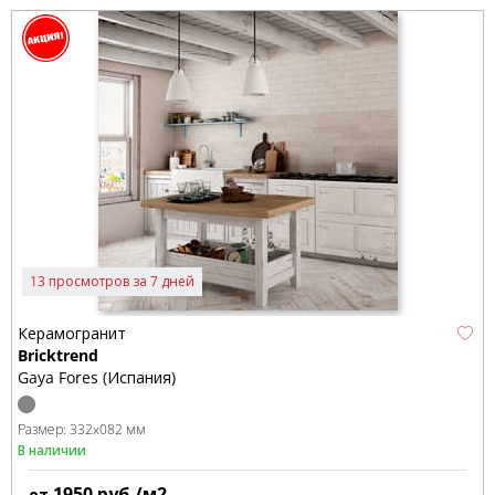
13 просмотров за 7 дней
Керамогранит
Bricktrend
Gaya Fores (Испания)
Размер:
332x082 мм
В наличии
1950
руб./м2
от