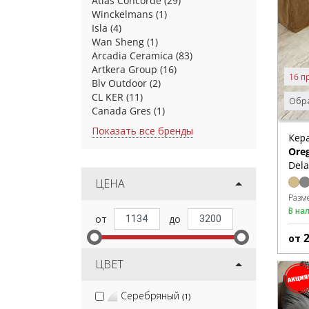
Atlas Concorde
(29)
Winckelmans
(1)
Isla
(4)
Wan Sheng
(1)
Arcadia Ceramica
(83)
Artkera Group
(16)
16 п
Blv Outdoor
(2)
CL KER
(11)
Обра
Canada Gres
(1)
Показать все бренды
Кер
Ore
Dela
ЦЕНА
Разм
В на
от
ЦВЕТ
Серебряный
(1)