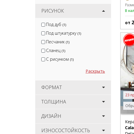
Разм
РИСУНОК
В на
от
Под дуб
(1)
Под штукатурку
(1)
Песчаник
(1)
Сланец
(1)
С рисунком
(1)
Раскрыть
ФОРМАТ
23 п
ТОЛЩИНА
Обра
ДИЗАЙН
Кер
Cala
ИЗНОСОСТОЙКОСТЬ
Dela