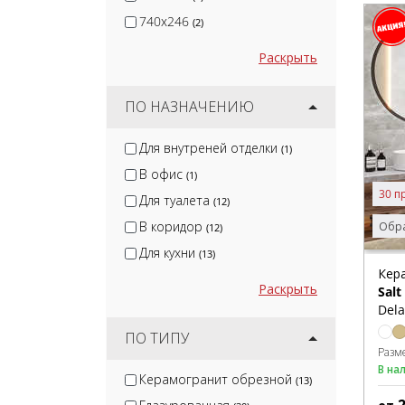
740x246
(2)
Раскрыть
ПО НАЗНАЧЕНИЮ
Для внутреней отделки
(1)
В офис
(1)
30 п
Для туалета
(12)
В коридор
Обра
(12)
Для кухни
(13)
Кер
Раскрыть
Salt
Dela
ПО ТИПУ
Разм
В на
Керамогранит обрезной
(13)