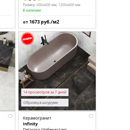
Размер:
600x600 мм
1200x600 мм
В наличии
1673
руб./м2
от
14 просмотров за 7 дней
Образец в шоуруме
Керамогранит
Infinity
Delacora (Узбекистан)