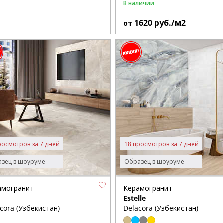
В наличии
1620
руб./м2
от
росмотров за 7 дней
18 просмотров за 7 дней
зец в шоуруме
Образец в шоуруме
амогранит
Керамогранит
d
Estelle
cora (Узбекистан)
Delacora (Узбекистан)