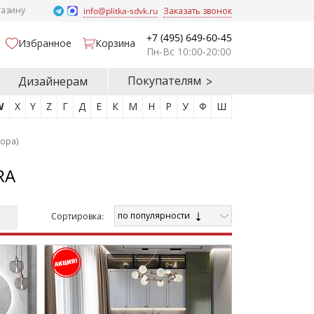
газину
info@plitka-sdvk.ru
Заказать звонок
+7 (495) 649-60-45
Избранное
Корзина
Пн-Вс 10:00-20:00
Покупателям
Дизайнерам
W
X
Y
Z
Г
Д
Е
К
М
Н
Р
У
Ф
Ш
кора)
RA
по популярности
Cортировка: