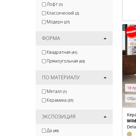
Лофт
(1)
Классический
(2)
Модерн
(27)
ФОРМА
Квадратная
(41)
Прямоугольная
(63)
ПО МАТЕРИАЛУ
18 п
Металл
(1)
Обра
Керамика
(37)
Кер
ЭКСПОЗИЦИЯ
Wil
Dela
Да
(49)