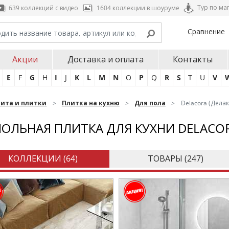
Тур по ма
639 коллекций с видео
1604 коллекции в шоуруме
Сравнение
Акции
Доставка и оплата
Контакты
E
F
G
H
I
J
K
L
M
N
O
P
Q
R
S
T
U
V
нита и плитки
Плитка на кухню
Для пола
Delacora (Дела
ОЛЬНАЯ ПЛИТКА ДЛЯ КУХНИ DELACO
КОЛЛЕКЦИИ (
64
)
ТОВАРЫ (
247
)