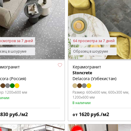
осмотров за 7 дней
64 просмотра за 7 дней
зец в шоуруме
Образец в шоуруме
амогранит
Керамогранит
Stoncrete
cora (Россия)
Delacora (Узбекистан)
ер:
1200x600 мм
Размер:
600x600 мм
600x300 мм
1200x600 мм
личии
В наличии
2830
руб./м2
1620
руб./м2
от