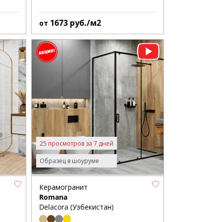
1673
руб./м2
от
25 просмотров за 7 дней
Образец в шоуруме
Керамогранит
Romana
Delacora (Узбекистан)