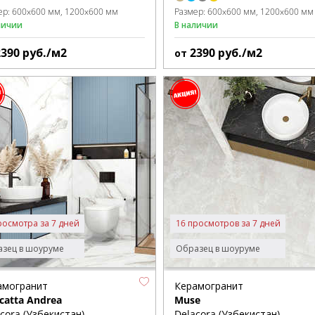
ер:
600x600 мм
1200x600 мм
Размер:
600x600 мм
1200x600 мм
личии
В наличии
2390
руб./м2
2390
руб./м2
от
росмотра за 7 дней
16 просмотров за 7 дней
зец в шоуруме
Образец в шоуруме
амогранит
Керамогранит
catta Andrea
Muse
cora (Узбекистан)
Delacora (Узбекистан)