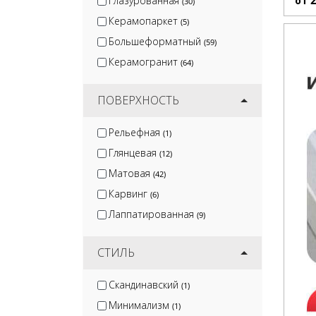
Глазурованная
от
(30)
Керамопаркет
(5)
Большеформатный
(59)
Керамогранит
(64)
ПОВЕРХНОСТЬ
Рельефная
(1)
Глянцевая
(12)
Матовая
(42)
Карвинг
(6)
Лаппатированная
(9)
СТИЛЬ
Скандинавский
(1)
Минимализм
(1)