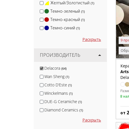
Желтый/Золотистый
(1)
Темно-зеленый
(1)
Темно-красный
(1)
Темно-синий
(1)
Раскрыть
9 пр
Обра
ПРОИЗВОДИТЕЛЬ
Кер
Delacora
(64)
Arts
Wan Sheng
Dela
(1)
Cotto D’Este
(1)
Разм
Winckelmans
(1)
В на
DUE-G Ceramiche
(1)
Diamond Ceramics
(1)
от
KerLab
(1)
Раскрыть
Canada Gres
(1)