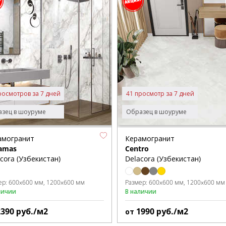
росмотров за 7 дней
41 просмотр за 7 дней
зец в шоуруме
Образец в шоуруме
амогранит
Керамогранит
amas
Centro
cora (Узбекистан)
Delacora (Узбекистан)
ер:
600x600 мм
1200x600 мм
Размер:
600x600 мм
1200x600 мм
личии
В наличии
2390
руб./м2
1990
руб./м2
от