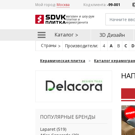
Мой город:
Москва
Код клиента:
-99-001
магазин и шоу-рум
плитки и
керамогранита
Каталог
3D Дизайн
Страны
Производители:
4
A
B
C
D
Керамическая плитка
Каталог керамогра
НАП
ПОПУЛЯРНЫЕ БРЕНДЫ
Laparet
(519)