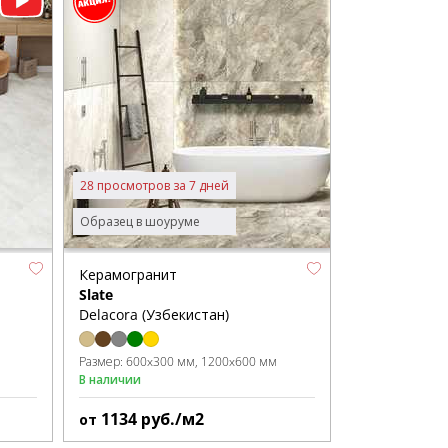
28 просмотров за 7 дней
Образец в шоуруме
Керамогранит
Slate
Delacora (Узбекистан)
Размер:
600x300 мм
1200x600 мм
В наличии
1134
руб./м2
от