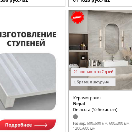
2390
руб./м2
1620
руб./м2
от
21 просмотр за 7 дней
Образец в шоуруме
Керамогранит
Nepal
Delacora (Узбекистан)
Размер:
600x600 мм
600x300 мм
1200x600 мм