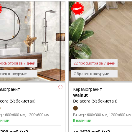
росмотров за 7 дней
22 просмотра за 7 дней
зец в шоуруме
Образец в шоуруме
амогранит
Керамогранит
Walnut
cora (Узбекистан)
Delacora (Узбекистан)
ер:
600x600 мм
1200x600 мм
Размер:
600x300 мм
1200x600 мм
личии
В наличии