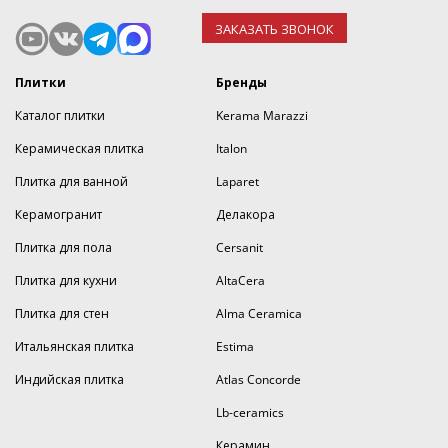
ЗАКАЗАТЬ ЗВОНОК
Плитки
Бренды
Каталог плитки
Kerama Marazzi
Керамическая плитка
Italon
Плитка для ванной
Laparet
Керамогранит
Делакора
Плитка для пола
Cersanit
Плитка для кухни
AltaCera
Плитка для стен
Alma Ceramica
Итальянская плитка
Estima
Индийская плитка
Atlas Concorde
Lb-ceramics
Керамин