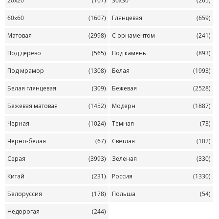
20x20
(107)
30x30
(265)
60x60
(1607)
Глянцевая
(659)
Матовая
(2998)
С орнаментом
(241)
Под дерево
(565)
Под камень
(893)
Под мрамор
(1308)
Белая
(1993)
Белая глянцевая
(309)
Бежевая
(2528)
Бежевая матовая
(1452)
Модерн
(1887)
Черная
(1024)
Темная
(73)
Черно-белая
(67)
Светлая
(102)
Серая
(3993)
Зеленая
(330)
Китай
(231)
Россия
(1330)
Белоруссия
(178)
Польша
(54)
Недорогая
(244)