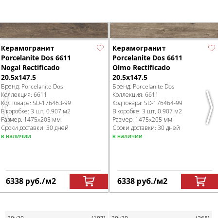
Керамогранит
Керамогранит
Porcelanite Dos 6611
Porcelanite Dos 6611
Olmo Rectificado
Nogal Rectificado
20.5x147.5
20.5x147.5
Бренд:
Porcelanite Dos
Бренд:
Porcelanite Dos
Коллекция:
6611
Коллекция:
6611
Код товара:
SD-176464
-99
Код товара:
SD-176463
-99
Previous
Nex
В коробке
:
3 шт, 0.907 м
2
В коробке
:
3 шт, 0.907 м
2
Размер:
1475x205 мм
Размер:
1475x205 мм
Сроки доставки: 30 дней
Сроки доставки: 30 дней
в наличии
в наличии
6338
руб.
/м
2
6338
руб.
/м
2