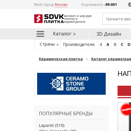
Мой город:
Москва
Код клиента:
-99-001
магазин и шоу-рум
плитки и
керамогранита
Каталог
3D Дизайн
Страны
Производители:
4
A
B
C
D
Керамическая плитка
Каталог керамогра
НАП
ПОПУЛЯРНЫЕ БРЕНДЫ
Laparet
(519)