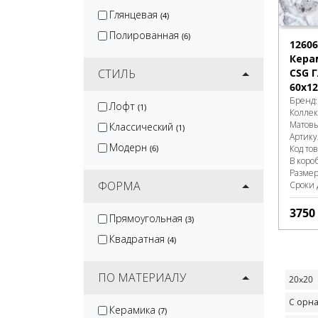
Глянцевая
(4)
Полированная
(6)
12606
Кера
СТИЛЬ
CSG 
60x12
Бренд
Лофт
(1)
Колле
Матов
Классический
(1)
Артику
Модерн
(6)
Код то
В коро
Разме
ФОРМА
Сроки 
3750
Прямоугольная
(3)
Квадратная
(4)
ПО МАТЕРИАЛУ
20x20
С орн
Керамика
(7)