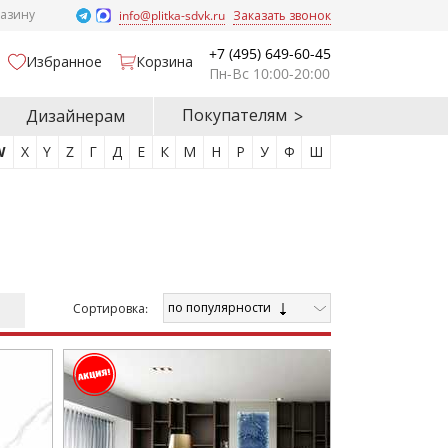
газину
info@plitka-sdvk.ru
Заказать звонок
+7 (495) 649-60-45
Избранное
Корзина
Пн-Вс 10:00-20:00
Покупателям
Дизайнерам
W
X
Y
Z
Г
Д
Е
К
М
Н
Р
У
Ф
Ш
по популярности
Cортировка: