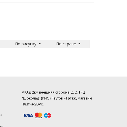
По рисунку
По стране
МКАД 2км внешняя сторона, д. 2, ТРЦ
"Шоколад" (РИО) Реутов, -1 этаж, магазин
Плитка-SDVK.
аз
ру