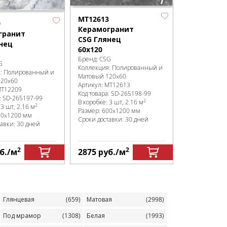
MT12613
12501
9
Керамогранит
Керамогр
гранит
CSG Глянец
CSG Гляне
нец
60x120
60x120
Бренд:
CSG
Бренд:
CSG
G
Коллекция:
Полированный и
Коллекция:
П
я:
Полированный и
Матовый 120x60
Матовый 120
120x60
Артикул:
MT12613
Артикул:
1250
T12209
Код товара:
SD-265198
-99
Код товара:
SD
:
SD-265197
-99
2
В коробке
:
3 шт, 2.16 м
В коробке
:
3 ш
2
:
3 шт, 2.16 м
Размер:
600x1200 мм
Размер:
600x
00x1200 мм
Сроки доставки: 30 дней
Сроки доставк
тавки: 30 дней
2
2
б.
/м
2875
руб.
/м
3220
руб.
Глянцевая
(659)
Матовая
(2998)
Под мрамор
(1308)
Белая
(1993)