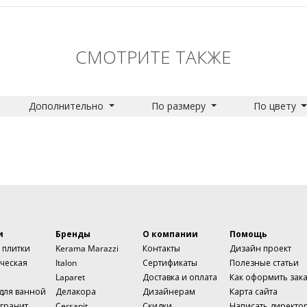
СМОТРИТЕ ТАКЖЕ
Дополнительно
По размеру
По цвету
и
Бренды
О компании
Помощь
 плитки
Kerama Marazzi
Контакты
Дизайн проект
ческая
Italon
Сертификаты
Полезные статьи
Laparet
Доставка и оплата
Как оформить зак
 для ванной
Делакора
Дизайнерам
Карта сайта
гранит
Cersanit
Скидки
Написать директо