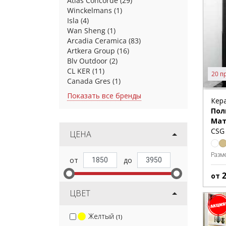
Atlas Concorde
(29)
Winckelmans
(1)
Isla
(4)
Wan Sheng
(1)
Arcadia Ceramica
(83)
Artkera Group
(16)
Blv Outdoor
(2)
CL KER
(11)
20 п
Canada Gres
(1)
Показать все бренды
Кер
Пол
Мат
CSG 
ЦЕНА
Разм
от
ЦВЕТ
Желтый
(1)