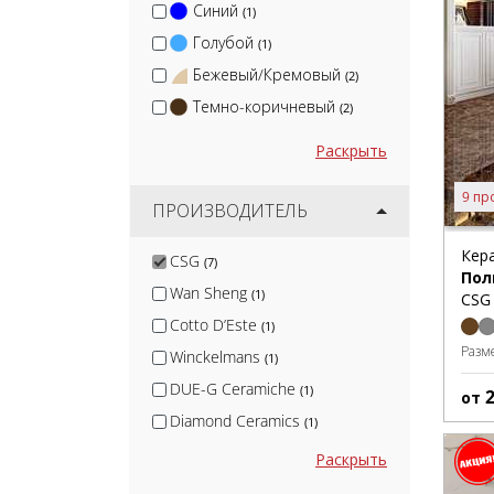
Синий
(1)
Голубой
(1)
Бежевый/Кремовый
(2)
Темно-коричневый
(2)
Раскрыть
9 пр
ПРОИЗВОДИТЕЛЬ
Кер
CSG
(7)
Пол
Wan Sheng
(1)
CSG 
Cotto D’Este
(1)
Разм
Winckelmans
(1)
DUE-G Ceramiche
(1)
от
Diamond Ceramics
(1)
KerLab
(1)
Раскрыть
Canada Gres
(1)