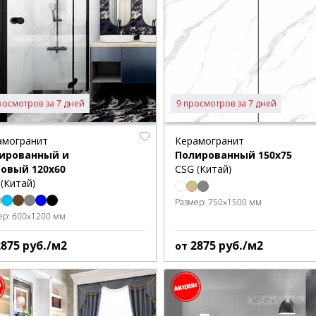
росмотров за 7 дней
9 просмотров за 7 дней
амогранит
Керамогранит
ированный и
Полированный 150x75
овый 120x60
CSG (Китай)
(Китай)
Размер:
750x1500 мм
ер:
600x1200 мм
2875
руб./м2
2875
руб./м2
от