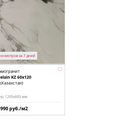
росмотров за 7 дней
амогранит
elain KZ 60x120
(Казахстан)
ер:
1200x600 мм
1990
руб./м2