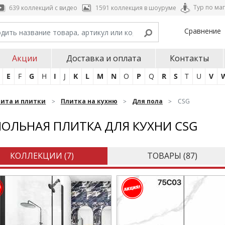
Тур по ма
639 коллекций с видео
1591 коллекция в шоуруме
Сравнение
Акции
Доставка и оплата
Контакты
E
F
G
H
I
J
K
L
M
N
O
P
Q
R
S
T
U
V
нита и плитки
Плитка на кухню
Для пола
CSG
ОЛЬНАЯ ПЛИТКА ДЛЯ КУХНИ CSG
КОЛЛЕКЦИИ (
7
)
ТОВАРЫ (
87
)