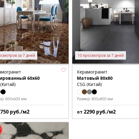
осмотров за 7 дней
10 просмотров за 7 дней
амогранит
Керамогранит
ированный 60x60
Матовый 80x80
(Китай)
CSG (Китай)
ер:
600x600 мм
Размер:
800x800 мм
2750
руб./м2
2290
руб./м2
от