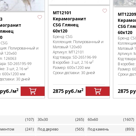
MT12101
MT1220
Керамогранит
3
Керамо
CSG Глянец
могранит
CSG Гля
60x120
Глянец
60x120
Бренд:
CSG
0
Бренд:
CS
Коллекция:
Полированный и
:
CSG
Коллекци
Матовый 120x60
кция:
Полированный и
Матовый 
Артикул:
MT12101
ый 120x60
Артикул:
M
Код товара:
SD-265196
-99
л:
126063
Код товара
2
В коробке
:
3 шт, 2.16 м
вара:
SD-265195
-99
В коробке
Размер:
600x1200 мм
2
бке
:
3 шт, 2.16 м
Размер:
6
Сроки доставки: 30 дней
р:
600x1200 мм
Сроки дос
доставки: 30 дней
2
2
руб.
/м
2875
руб.
/м
2875
ру
(107)
30x30
(265)
60x60
(1607)
аментом
(241)
Под дерево
(565)
Под камень
(893)